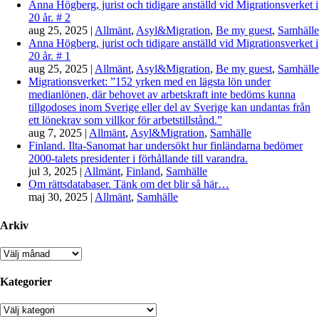
Anna Högberg, jurist och tidigare anställd vid Migrationsverket i
20 år. # 2
aug 25, 2025
|
Allmänt
,
Asyl&Migration
,
Be my guest
,
Samhälle
Anna Högberg, jurist och tidigare anställd vid Migrationsverket i
20 år. # 1
aug 25, 2025
|
Allmänt
,
Asyl&Migration
,
Be my guest
,
Samhälle
Migrationsverket: ”152 yrken med en lägsta lön under
medianlönen, där behovet av arbetskraft inte bedöms kunna
tillgodoses inom Sverige eller del av Sverige kan undantas från
ett lönekrav som villkor för arbetstillstånd.”
aug 7, 2025
|
Allmänt
,
Asyl&Migration
,
Samhälle
Finland. Ilta-Sanomat har undersökt hur finländarna bedömer
2000-talets presidenter i förhållande till varandra.
jul 3, 2025
|
Allmänt
,
Finland
,
Samhälle
Om rättsdatabaser. Tänk om det blir så här…
maj 30, 2025
|
Allmänt
,
Samhälle
Arkiv
Arkiv
Kategorier
Kategorier