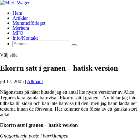
Hem
Artiklar
Mummelförlaget
Meritera
MFO
Info/Kontakt
Välj sida
Ekorrn satt i granen – hatisk version
jul 17, 2005
|
Allmänt
Någonstans på nätet hittade jag ett antal lite nyare versioner av Alice
Tegnérs kära gamla barnvisa "Ekorrn satt i granen". Nu hittar jag inte
tillbaka till sidan och kan inte hänvisa till den, men jag hann ladda ner
texterna innan de försvann. Här kommer den första av ett ganska stort
antal.
Ekorrn satt i granen – hatisk version
Gnagarjäveln pöste i barrklumpen