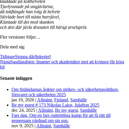
kladdade på kotthelveten
Tjuvlyssnade på ungjävlarna,
då tokflängde han iväg åt helvete
Stövlade bort till nästa barrjävel,
Klantade till det med skanken
och den där jävla drasuten till hårigt arselspröt.
Fler versioner följer…
Dela med sig:
Tidigare
Stoppa dårfinkeriet!
Nästa
Saudiarabien: Imamer och akademiker mot att kvinnor får köra
bil
Senaste inläggen
Om finländarnas åsikter om utrikes- och säkerhetspolitiken,
försvaret och säkerheten 2025
jan 19, 2026
|
Allmänt
,
Finland
,
Samhälle
Be my guest # 173 Nikolas Laios, Julafton 2025
dec 24, 2025
|
Allmänt
,
Be my guest
,
Samhälle
Fars dag. Om en fars outtröttliga kamp för att få rätt till
gemensam vårdnad om sin son.
nov 9, 2025
|
Allmänt
,
Samhälle