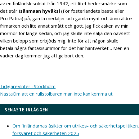
av en finländsk soldat från 1942, ett litet hedersmärke som
det står
Isänmaan hyväksi
(För fosterlandets bästa eller
Pro Patria) på, gamla medaljer och gamla mynt och ännu äldre
frimärken och lite annat smått och gott. Jag fick asken av min
mormor för länge sedan, och jag skulle inte sälja den oavsett
vilken belopp som erbjöds mig. Inte för att någon skulle
betala några fantasisummor för det här hantverket… Men en
vacker dag kommer jag att
ge
bort den.
Tidigare
Vinter i Stockholm
Nästa
Om att en rullstolburen man inte kan komma ut
SENASTE INLÄGGEN
Om finländarnas åsikter om utrikes- och säkerhetspolitiken,
försvaret och säkerheten 2025