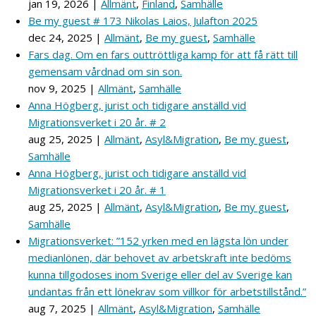
jan 19, 2026
|
Allmänt
,
Finland
,
Samhälle
Be my guest # 173 Nikolas Laios, Julafton 2025
dec 24, 2025
|
Allmänt
,
Be my guest
,
Samhälle
Fars dag. Om en fars outtröttliga kamp för att få rätt till
gemensam vårdnad om sin son.
nov 9, 2025
|
Allmänt
,
Samhälle
Anna Högberg, jurist och tidigare anställd vid
Migrationsverket i 20 år. # 2
aug 25, 2025
|
Allmänt
,
Asyl&Migration
,
Be my guest
,
Samhälle
Anna Högberg, jurist och tidigare anställd vid
Migrationsverket i 20 år. # 1
aug 25, 2025
|
Allmänt
,
Asyl&Migration
,
Be my guest
,
Samhälle
Migrationsverket: ”152 yrken med en lägsta lön under
medianlönen, där behovet av arbetskraft inte bedöms
kunna tillgodoses inom Sverige eller del av Sverige kan
undantas från ett lönekrav som villkor för arbetstillstånd.”
aug 7, 2025
|
Allmänt
,
Asyl&Migration
,
Samhälle