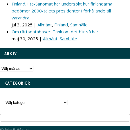
Finland. Ilta-Sanomat har undersökt hur finländarna
bedömer 2000-talets presidenter i förhållande till
varandra.
jul 3, 2025
|
Allmänt
,
Finland
,
Samhälle
Om rättsdatabaser. Tänk om det blir så här…
maj 30, 2025
|
Allmänt
,
Samhälle
ARKIV
Arkiv
KATEGORIER
Kategorier
© Merit Wager