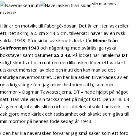
Min mormors
näverask
Här är en motvikt till Fabergé-dosan. Det är en liten ask (eller
ett litet skrin), 9,5 cm x 14,5 cm, tillverkat i näver av en rysk
soldat 1943. På insidan av skrinets lock står
Minne från
Svirfronten 1943
och någonting med svårläsliga ryska
bokstäver samt datumet
25.2 43
. På locket har initialerna
DT
sirligt skurits ut och runt om den lilla asken löper ett vackert
utskuret mönster av blad och inuti den kan man se det
naturliga nävermönstret. Den här lilla asken tillverkades av en
rysk krigsfånge (om jag minns historien rätt), som min
mormor – Dagmar Tawaststjerna, DT – hade hjälpt på något
sätt. Han ville visa sin tacksamhet på något sätt. Den är nu 64
år gammal, inte alls sliten och ett alldeles utsökt hantverk – en
ask gjord med kärlek och tacksamhet och skänkt som gåva till
min mormor på hennes födelsedag år 1943.
I den här lilla näverasken förvarar jag små saker som ett foto