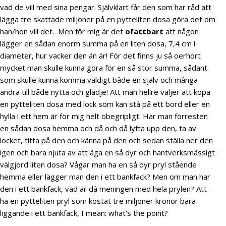
vad de vill med sina pengar. Självklart får den som har råd att
lägga tre skattade miljoner på en pytteliten dosa göra det om
han/hon vill det. Men för mig är det
ofattbart
att någon
lägger en sådan enorm summa på en liten dosa, 7,4 cm i
diameter, hur vacker den än är! För det finns ju så oerhört
mycket man skulle kunna göra för en så stor summa, sådant
som skulle kunna komma väldigt både en själv och många
andra till både nytta och glädje! Att man hellre väljer att köpa
en pytteliten dosa med lock som kan stå på ett bord eller en
hylla i ett hem är för mig helt obegripligt. Har man förresten
en sådan dosa hemma och då och då lyfta upp den, ta av
locket, titta på den och känna på den och sedan ställa ner den
igen och bara njuta av att äga en så dyr och hantverksmässigt
välgjord liten dosa? Vågar man ha en så dyr pryl stående
hemma eller lägger man den i ett bankfack? Men om man har
den i ett bankfack, vad är då meningen med hela prylen? Att
ha en pytteliten pryl som kostat tre miljoner kronor bara
liggande i ett bankfack, I mean: what's the point?