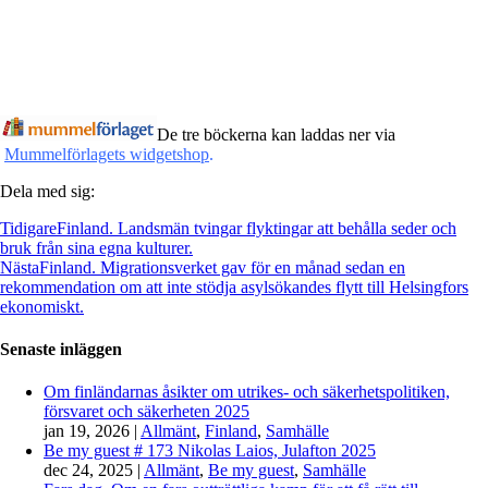
De tre böckerna kan laddas ner via
Mummelförlagets widgetshop
.
Dela med sig:
Tidigare
Finland. Landsmän tvingar flyktingar att behålla seder och
bruk från sina egna kulturer.
Nästa
Finland. Migrationsverket gav för en månad sedan en
rekommendation om att inte stödja asylsökandes flytt till Helsingfors
ekonomiskt.
Senaste inläggen
Om finländarnas åsikter om utrikes- och säkerhetspolitiken,
försvaret och säkerheten 2025
jan 19, 2026
|
Allmänt
,
Finland
,
Samhälle
Be my guest # 173 Nikolas Laios, Julafton 2025
dec 24, 2025
|
Allmänt
,
Be my guest
,
Samhälle