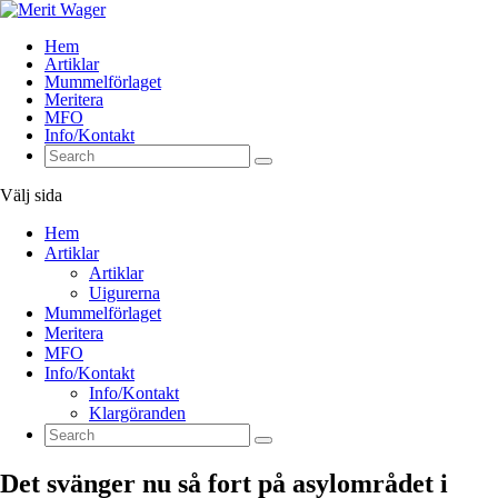
Hem
Artiklar
Mummelförlaget
Meritera
MFO
Info/Kontakt
Välj sida
Hem
Artiklar
Artiklar
Uigurerna
Mummelförlaget
Meritera
MFO
Info/Kontakt
Info/Kontakt
Klargöranden
Det svänger nu så fort på asylområdet i