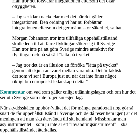
Han tror det försvårar integrationen eftersom det ökar
otryggheten.
– Jag ser klara nackdelar med det när det gäller
integrationen. Den ordning vi har nu förbättrar
integrationen eftersom det ger människor säkerhet, sa han.
Morgan Johansson tror inte tillfälliga uppehållstillstånd
skulle leda till att färre flyktingar söker sig till Sverige.
Han tror inte på att göra Sverige mindre attraktivt för
flyktingar och på så sätt ”lätta på trycket”.
– Jag tror det är en illusion att försöka ”lätta på trycket”
genom att skjuta ansvaret mellan varandra. Det är faktiskt
det som vi ser i Europa just nu när det inte finns något
riktigt bra europeiskt ledarskap i detta.”
Kommentar
om vad som gäller enligt utlänningslagen och om hur det
ser ut i Sverige som inte följer sin egen lag:
När skyddsskälen upphör (vilket det för många paradoxalt nog gör så
snart de får uppehållstillstånd i Sverige och de då reser hem igen) är det
meningen att man ska återvända till sitt hemland. Missbrukar man
asylinstrumentet – som ju inte är ett ”invandringsinstrument” – ska
uppehållstillståndet återkallas.