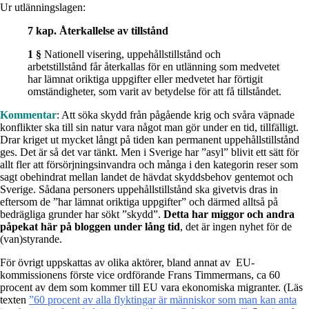
Ur utlänningslagen:
7 kap. Återkallelse av tillstånd
1 §
Nationell visering, uppehållstillstånd och
arbetstillstånd får återkallas för en utlänning som medvetet
har lämnat oriktiga uppgifter eller medvetet har förtigit
omständigheter, som varit av betydelse för att få tillståndet.
Kommentar
: Att söka skydd från pågående krig och svåra väpnade
konflikter ska till sin natur vara något man gör under en tid, tillfälligt.
Drar kriget ut mycket långt på tiden kan permanent uppehållstillstånd
ges. Det är så det var tänkt. Men i Sverige har ”asyl” blivit ett sätt för
allt fler att försörjningsinvandra och många i den kategorin reser som
sagt obehindrat mellan landet de hävdat skyddsbehov gentemot och
Sverige. Sådana personers uppehållstillstånd ska givetvis dras in
eftersom de ”har lämnat oriktiga uppgifter” och därmed alltså på
bedrägliga grunder har sökt ”skydd”.
Detta har miggor och andra
påpekat här på bloggen under lång tid
, det är ingen nyhet för de
(van)styrande.
För övrigt uppskattas av olika aktörer, bland annat av EU-
kommissionens förste vice ordförande Frans Timmermans, ca 60
procent av dem som kommer till EU vara ekonomiska migranter. (Läs
texten
”60 procent av alla flyktingar är människor som man kan anta