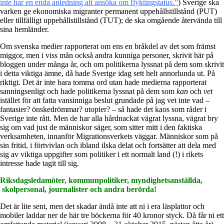
inte har en enda anledning att ansöka om flyktingstatus.”
) Sverige ska
varken ge ekonomiska migranter permanent uppehållstillstånd (PUT)
eller tillfälligt uppehållstillstånd (TUT); de ska omgående återvända till
sina hemländer.
Om svenska medier rapporterat om ens en bråkdel av det som främst
miggor, men i viss mån också andra kunniga personer, skrivit här på
bloggen under många år, och om politikerna lyssnat på dem som skrivit
i detta viktiga ämne, då hade Sverige idag sett helt annorlunda ut. På
riktigt. Det är inte bara tomma ord utan hade medierna rapporterat
sanningsenligt och hade politikerna lyssnat på dem som
kan
och
vet
istället för att fatta vansinniga beslut grundade på jag vet inte vad –
fantasier? önskedrömmar? utopier? – så hade det kaos som råder i
Sverige inte rått. Men de har alla hårdnackat vägrat lyssna, vägrat bry
sig om vad just de människor säger, som sitter mitt i den faktiska
verksamheten, innanför Migrationsverkets väggar. Människor som på
sin fritid, i förtvivlan och ibland ilska delat och fortsätter att dela med
sig av viktiga uppgifter som politiker i ett normalt land (!) i rikets
intresse hade tagit till sig.
Riksdagsledamöter, kommunpolitiker, myndighetsanställda,
skolpersonal, journalister och andra berörda!
Det är lite sent, men det skadar ändå inte att ni i era läsplattor och
mobiler laddar ner de här tre böckerna för 40 kronor styck. Då får ni ett