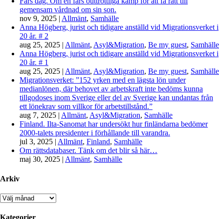
Fars dag. Om en fars outtröttliga kamp för att få rätt till
gemensam vårdnad om sin son.
nov 9, 2025
|
Allmänt
,
Samhälle
Anna Högberg, jurist och tidigare anställd vid Migrationsverket i
20 år. # 2
aug 25, 2025
|
Allmänt
,
Asyl&Migration
,
Be my guest
,
Samhälle
Anna Högberg, jurist och tidigare anställd vid Migrationsverket i
20 år. # 1
aug 25, 2025
|
Allmänt
,
Asyl&Migration
,
Be my guest
,
Samhälle
Migrationsverket: ”152 yrken med en lägsta lön under
medianlönen, där behovet av arbetskraft inte bedöms kunna
tillgodoses inom Sverige eller del av Sverige kan undantas från
ett lönekrav som villkor för arbetstillstånd.”
aug 7, 2025
|
Allmänt
,
Asyl&Migration
,
Samhälle
Finland. Ilta-Sanomat har undersökt hur finländarna bedömer
2000-talets presidenter i förhållande till varandra.
jul 3, 2025
|
Allmänt
,
Finland
,
Samhälle
Om rättsdatabaser. Tänk om det blir så här…
maj 30, 2025
|
Allmänt
,
Samhälle
Arkiv
Arkiv
Kategorier