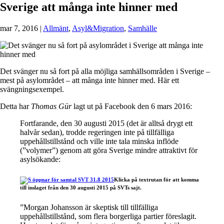
Sverige att många inte hinner med
mar 7, 2016
|
Allmänt
,
Asyl&Migration
,
Samhälle
Det svänger nu så fort på alla möjliga samhällsområden i Sverige –
mest på asylområdet – att många inte hinner med. Här ett
svängningsexempel.
Detta har
Thomas Gür
lagt ut på Facebook den 6 mars 2016:
Fortfarande, den 30 augusti 2015 (det är alltså drygt ett
halvår sedan), trodde regeringen inte på tillfälliga
uppehållstillstånd och ville inte tala minska inflöde
(”volymer”) genom att göra Sverige mindre attraktivt för
asylsökande:
Klicka på textrutan för att komma
till inslaget från den 30 augusti 2015 på SVTs sajt.
”Morgan Johansson är skeptisk till tillfälliga
uppehållstillstånd, som flera borgerliga partier föreslagit.