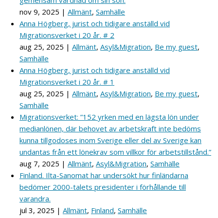
nov 9, 2025
|
Allmänt
,
Samhälle
Anna Högberg, jurist och tidigare anställd vid
Migrationsverket i 20 år. # 2
aug 25, 2025
|
Allmänt
,
Asyl&Migration
,
Be my guest
,
Samhälle
Anna Högberg, jurist och tidigare anställd vid
Migrationsverket i 20 år. # 1
aug 25, 2025
|
Allmänt
,
Asyl&Migration
,
Be my guest
,
Samhälle
Migrationsverket: ”152 yrken med en lägsta lön under
medianlönen, där behovet av arbetskraft inte bedöms
kunna tillgodoses inom Sverige eller del av Sverige kan
undantas från ett lönekrav som villkor för arbetstillstånd.”
aug 7, 2025
|
Allmänt
,
Asyl&Migration
,
Samhälle
Finland. Ilta-Sanomat har undersökt hur finländarna
bedömer 2000-talets presidenter i förhållande till
varandra.
jul 3, 2025
|
Allmänt
,
Finland
,
Samhälle