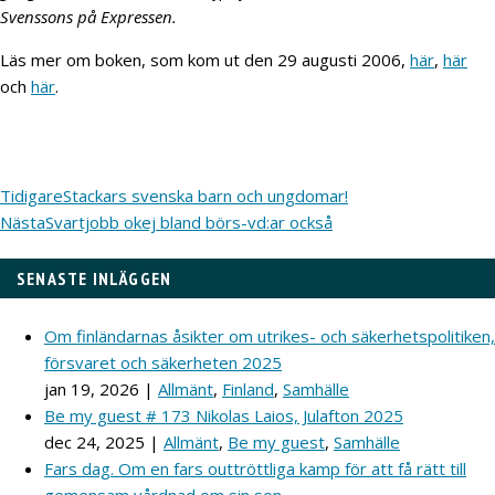
Svenssons på Expressen.
Läs mer om boken, som kom ut den 29 augusti 2006,
här
,
här
och
här
.
Tidigare
Stackars svenska barn och ungdomar!
Nästa
Svartjobb okej bland börs-vd:ar också
SENASTE INLÄGGEN
Om finländarnas åsikter om utrikes- och säkerhetspolitiken,
försvaret och säkerheten 2025
jan 19, 2026
|
Allmänt
,
Finland
,
Samhälle
Be my guest # 173 Nikolas Laios, Julafton 2025
dec 24, 2025
|
Allmänt
,
Be my guest
,
Samhälle
Fars dag. Om en fars outtröttliga kamp för att få rätt till
gemensam vårdnad om sin son.