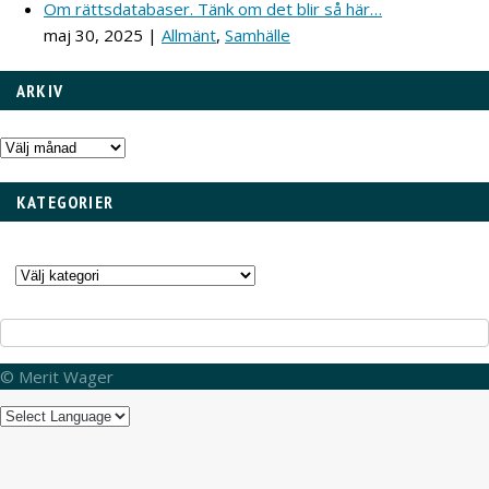
Om rättsdatabaser. Tänk om det blir så här…
maj 30, 2025
|
Allmänt
,
Samhälle
ARKIV
Arkiv
KATEGORIER
Kategorier
© Merit Wager