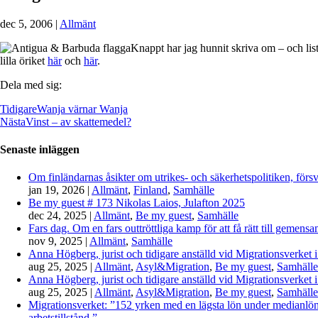
dec 5, 2006
|
Allmänt
Knappt har jag hunnit skriva om – och list
lilla öriket
här
och
här
.
Dela med sig:
Tidigare
Wanja värnar Wanja
Nästa
Vinst – av skattemedel?
Senaste inläggen
Om finländarnas åsikter om utrikes- och säkerhetspolitiken, förs
jan 19, 2026
|
Allmänt
,
Finland
,
Samhälle
Be my guest # 173 Nikolas Laios, Julafton 2025
dec 24, 2025
|
Allmänt
,
Be my guest
,
Samhälle
Fars dag. Om en fars outtröttliga kamp för att få rätt till gemen
nov 9, 2025
|
Allmänt
,
Samhälle
Anna Högberg, jurist och tidigare anställd vid Migrationsverket i
aug 25, 2025
|
Allmänt
,
Asyl&Migration
,
Be my guest
,
Samhälle
Anna Högberg, jurist och tidigare anställd vid Migrationsverket i
aug 25, 2025
|
Allmänt
,
Asyl&Migration
,
Be my guest
,
Samhälle
Migrationsverket: ”152 yrken med en lägsta lön under medianlönen
arbetstillstånd.”