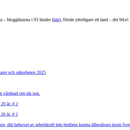
a – bloggläsarna i 93 länder (
här
), förrän ytterligare ett land – det 9
varet och säkerheten 2025
sam vårdnad om sin son.
 20 år. # 2
 20 år. # 1
, där behovet av arbetskraft inte bedöms kunna tillgodoses inom Sverig