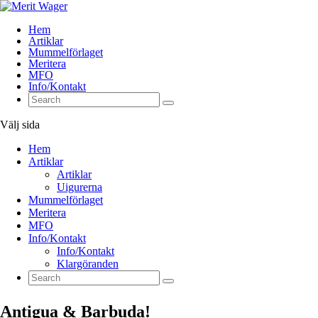
Hem
Artiklar
Mummelförlaget
Meritera
MFO
Info/Kontakt
Välj sida
Hem
Artiklar
Artiklar
Uigurerna
Mummelförlaget
Meritera
MFO
Info/Kontakt
Info/Kontakt
Klargöranden
Antigua & Barbuda!