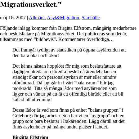
Migrationsverket.”
maj 16, 2007
|
Allmänt
,
Asyl&Migration
,
Samhälle
Följande inlägg kommer från Birgitta Elfström, mångårig medarbetare
och beslutsfattare på Migrationsverket. Det publiceras som det är,
tillsammans med ”bildbevis”. Kommentarer överflödiga…
Det framgår tydligt av statistiken på öppna asylärenden att
den bara ökar och ökar!
Det känns nästan hopplöst för mig som beslutsfattare att
dagligen utreda och föredra beslut då ärendebalansen
ständigt ökar och personalstyrkan är mer eller mindre
oförändrad. Då jag går in i vårt ”balansrum” blir jag
mörkrädd. Titta så många lådor med asylärenden som
ligger och väntar på att få ett offentligt biträde eller att bli
kallad till utredning!
Dessa lådor är vad som finns på enhet ”balansgruppen” i
Göteborg där jag arbetar. Sen har vi en ”nygrupp” och en
grupp som bara beslutar i Irakärenden. Lägg därtill att det
finns asylenheter på många andra platser i landet.
Birgitta Elfström