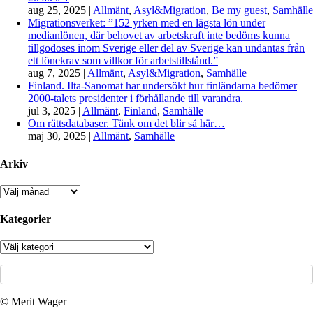
aug 25, 2025
|
Allmänt
,
Asyl&Migration
,
Be my guest
,
Samhälle
Migrationsverket: ”152 yrken med en lägsta lön under
medianlönen, där behovet av arbetskraft inte bedöms kunna
tillgodoses inom Sverige eller del av Sverige kan undantas från
ett lönekrav som villkor för arbetstillstånd.”
aug 7, 2025
|
Allmänt
,
Asyl&Migration
,
Samhälle
Finland. Ilta-Sanomat har undersökt hur finländarna bedömer
2000-talets presidenter i förhållande till varandra.
jul 3, 2025
|
Allmänt
,
Finland
,
Samhälle
Om rättsdatabaser. Tänk om det blir så här…
maj 30, 2025
|
Allmänt
,
Samhälle
Arkiv
Arkiv
Kategorier
Kategorier
© Merit Wager