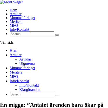
Hem
Artiklar
Mummelförlaget
Meritera
MFO
Info/Kontakt
Välj sida
Hem
Artiklar
Artiklar
Uigurerna
Mummelförlaget
Meritera
MFO
Info/Kontakt
Info/Kontakt
Klargöranden
En migga: ”Antalet ärenden bara ökar på