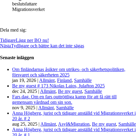
beslutsfattare
Migrationsverket
Dela med sig:
Tidigare
Lägg ner BO nu!
Nästa
Tydligare och bättre kan det inte sägas
Senaste inläggen
Om finländarnas åsikter om utrikes- och säkerhetspolitiken,
försvaret och säkerheten 2025
jan 19, 2026
|
Allmänt
,
Finland
,
Samhälle
Be my guest # 173 Nikolas Laios, Julafton 2025
dec 24, 2025
|
Allmänt
,
Be my guest
,
Samhälle
Fars dag. Om en fars outtröttliga kamp för att få rätt till
gemensam vårdnad om sin son.
nov 9, 2025
|
Allmänt
,
Samhälle
Anna Högberg, jurist och tidigare anställd vid Migrationsverket i
20 år. # 2
aug 25, 2025
|
Allmänt
,
Asyl&Migration
,
Be my guest
,
Samhälle
Anna Högberg, jurist och tidigare anställd vid Migrationsverket i
20 år. # 1