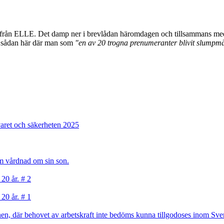
t från ELLE. Det damp ner i brevlådan häromdagen och tillsammans med b
en sådan här där man som
"en av 20 trogna prenumeranter blivit slumpmäs
varet och säkerheten 2025
sam vårdnad om sin son.
 20 år. # 2
 20 år. # 1
, där behovet av arbetskraft inte bedöms kunna tillgodoses inom Sverig