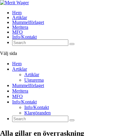
Hem
Artiklar
Mummelförlaget
Meritera
MFO
Info/Kontakt
Välj sida
Hem
Artiklar
Artiklar
Uigurerna
Mummelförlaget
Meritera
MFO
Info/Kontakt
Info/Kontakt
Klargöranden
Alla gillar en överraskning