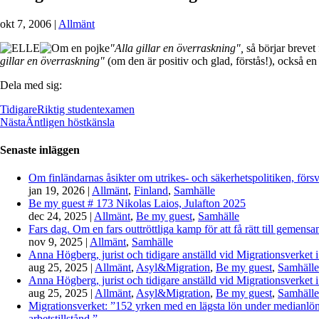
okt 7, 2006
|
Allmänt
"Alla gillar en överraskning",
så börjar breve
gillar en överraskning"
(om den är positiv och glad, förstås!), också 
Dela med sig:
Tidigare
Riktig studentexamen
Nästa
Äntligen höstkänsla
Senaste inläggen
Om finländarnas åsikter om utrikes- och säkerhetspolitiken, förs
jan 19, 2026
|
Allmänt
,
Finland
,
Samhälle
Be my guest # 173 Nikolas Laios, Julafton 2025
dec 24, 2025
|
Allmänt
,
Be my guest
,
Samhälle
Fars dag. Om en fars outtröttliga kamp för att få rätt till gemen
nov 9, 2025
|
Allmänt
,
Samhälle
Anna Högberg, jurist och tidigare anställd vid Migrationsverket i
aug 25, 2025
|
Allmänt
,
Asyl&Migration
,
Be my guest
,
Samhälle
Anna Högberg, jurist och tidigare anställd vid Migrationsverket i
aug 25, 2025
|
Allmänt
,
Asyl&Migration
,
Be my guest
,
Samhälle
Migrationsverket: ”152 yrken med en lägsta lön under medianlönen
arbetstillstånd.”