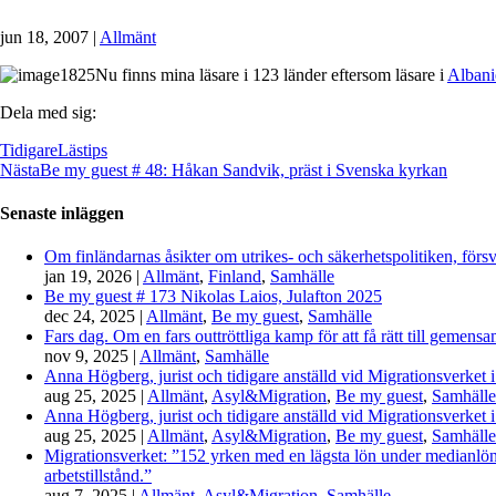
jun 18, 2007
|
Allmänt
Nu finns mina läsare i 123 länder eftersom läsare i
Albani
Dela med sig:
Tidigare
Lästips
Nästa
Be my guest # 48: Håkan Sandvik, präst i Svenska kyrkan
Senaste inläggen
Om finländarnas åsikter om utrikes- och säkerhetspolitiken, förs
jan 19, 2026
|
Allmänt
,
Finland
,
Samhälle
Be my guest # 173 Nikolas Laios, Julafton 2025
dec 24, 2025
|
Allmänt
,
Be my guest
,
Samhälle
Fars dag. Om en fars outtröttliga kamp för att få rätt till gemen
nov 9, 2025
|
Allmänt
,
Samhälle
Anna Högberg, jurist och tidigare anställd vid Migrationsverket i
aug 25, 2025
|
Allmänt
,
Asyl&Migration
,
Be my guest
,
Samhälle
Anna Högberg, jurist och tidigare anställd vid Migrationsverket i
aug 25, 2025
|
Allmänt
,
Asyl&Migration
,
Be my guest
,
Samhälle
Migrationsverket: ”152 yrken med en lägsta lön under medianlönen
arbetstillstånd.”
aug 7, 2025
|
Allmänt
,
Asyl&Migration
,
Samhälle