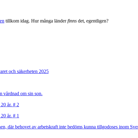
en
tillkom idag. Hur många länder
finns
det, egentligen?
varet och säkerheten 2025
sam vårdnad om sin son.
 20 år. # 2
 20 år. # 1
, där behovet av arbetskraft inte bedöms kunna tillgodoses inom Sverig