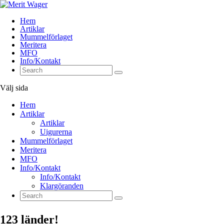
Hem
Artiklar
Mummelförlaget
Meritera
MFO
Info/Kontakt
Välj sida
Hem
Artiklar
Artiklar
Uigurerna
Mummelförlaget
Meritera
MFO
Info/Kontakt
Info/Kontakt
Klargöranden
123 länder!