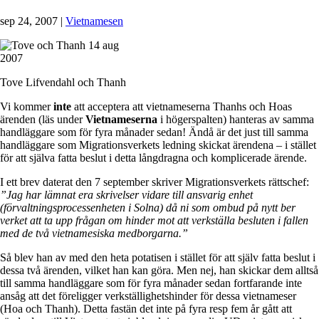
sep 24, 2007
|
Vietnamesen
Tove Lifvendahl och Thanh
Vi kommer
inte
att acceptera att vietnameserna Thanhs och Hoas
ärenden (läs under
Vietnameserna
i högerspalten) hanteras av samma
handläggare som för fyra månader sedan! Ändå är det just till samma
handläggare som Migrationsverkets ledning skickat ärendena – i stället
för att själva fatta beslut i detta långdragna och komplicerade ärende.
I ett brev daterat den 7 september skriver Migrationsverkets rättschef:
”Jag har lämnat era skrivelser vidare till ansvarig enhet
(förvaltningsprocessenheten i Solna) då ni som ombud på nytt ber
verket att ta upp frågan om hinder mot att verkställa besluten i fallen
med de två vietnamesiska medborgarna.”
Så blev han av med den heta potatisen i stället för att själv fatta beslut i
dessa två ärenden, vilket han kan göra. Men nej, han skickar dem alltså
till samma handläggare som för fyra månader sedan fortfarande inte
ansåg att det föreligger verkställighetshinder för dessa vietnameser
(Hoa och Thanh). Detta fastän det inte på fyra resp fem år gått att