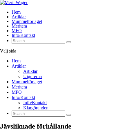
Hem
Artiklar
Mummelförlaget
Meritera
MFO
Info/Kontakt
Välj sida
Hem
Artiklar
Artiklar
Uigurerna
Mummelförlaget
Meritera
MFO
Info/Kontakt
Info/Kontakt
Klargöranden
Jävsliknade förhållande