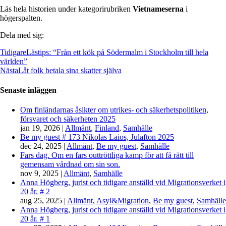
Läs hela historien under kategorirubriken
Vietnameserna
i
högerspalten.
Dela med sig:
Tidigare
Lästips: “Från ett kök på Södermalm i Stockholm till hela
världen”
Nästa
Låt folk betala sina skatter själva
Senaste inläggen
Om finländarnas åsikter om utrikes- och säkerhetspolitiken,
försvaret och säkerheten 2025
jan 19, 2026
|
Allmänt
,
Finland
,
Samhälle
Be my guest # 173 Nikolas Laios, Julafton 2025
dec 24, 2025
|
Allmänt
,
Be my guest
,
Samhälle
Fars dag. Om en fars outtröttliga kamp för att få rätt till
gemensam vårdnad om sin son.
nov 9, 2025
|
Allmänt
,
Samhälle
Anna Högberg, jurist och tidigare anställd vid Migrationsverket i
20 år. # 2
aug 25, 2025
|
Allmänt
,
Asyl&Migration
,
Be my guest
,
Samhälle
Anna Högberg, jurist och tidigare anställd vid Migrationsverket i
20 år. # 1