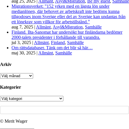
aug 25, 2025
|
Allmänt
,
Asyl&Migration
,
Be my guest
,
Samhälle
Migrationsverket: ”152 yrken med en lägsta lön under
medianlönen, där behovet av arbetskraft inte bedöms kunna
tillgodoses inom Sverige eller del av Sverige kan undantas från
ett lönekrav som villkor för arbetstillstånd.”
aug 7, 2025
|
Allmänt
,
Asyl&Migration
,
Samhälle
Finland. Ilta-Sanomat har undersökt hur finländarna bedömer
2000-talets presidenter i förhållande till varandra.
jul 3, 2025
|
Allmänt
,
Finland
,
Samhälle
Om rättsdatabaser. Tänk om det blir så här…
maj 30, 2025
|
Allmänt
,
Samhälle
Arkiv
Arkiv
Kategorier
Kategorier
© Merit Wager