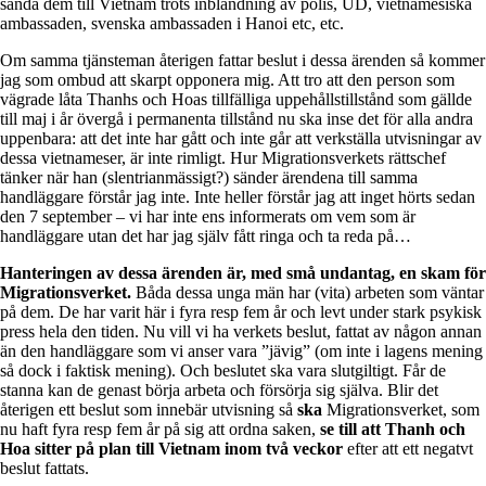
sända dem till Vietnam trots inblandning av polis, UD, vietnamesiska
ambassaden, svenska ambassaden i Hanoi etc, etc.
Om samma tjänsteman återigen fattar beslut i dessa ärenden så kommer
jag som ombud att skarpt opponera mig. Att tro att den person som
vägrade låta Thanhs och Hoas tillfälliga uppehållstillstånd som gällde
till maj i år övergå i permanenta tillstånd nu ska inse det för alla andra
uppenbara: att det inte har gått och inte går att verkställa utvisningar av
dessa vietnameser, är inte rimligt. Hur Migrationsverkets rättschef
tänker när han (slentrianmässigt?) sänder ärendena till samma
handläggare förstår jag inte. Inte heller förstår jag att inget hörts sedan
den 7 september – vi har inte ens informerats om vem som är
handläggare utan det har jag själv fått ringa och ta reda på…
Hanteringen av dessa ärenden är, med små undantag, en skam för
Migrationsverket.
Båda dessa unga män har (vita) arbeten som väntar
på dem. De har varit här i fyra resp fem år och levt under stark psykisk
press hela den tiden. Nu vill vi ha verkets beslut, fattat av någon annan
än den handläggare som vi anser vara ”jävig” (om inte i lagens mening
så dock i faktisk mening). Och beslutet ska vara slutgiltigt. Får de
stanna kan de genast börja arbeta och försörja sig själva. Blir det
återigen ett beslut som innebär utvisning så
ska
Migrationsverket, som
nu haft fyra resp fem år på sig att ordna saken,
se till att Thanh och
Hoa sitter på plan till Vietnam inom två veckor
efter att ett negatvt
beslut fattats.