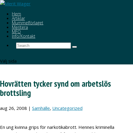
Hem
Artiklar
Mummelförlaget
Meritera
MFO
Info/Kontakt
Välj sida
Hovrätten tycker synd om arbetslös
brottsling
aug 26, 2008
|
Samhälle
,
Uncategorized
En ung kvinna grips för narkotikabrott. Hennes kriminella