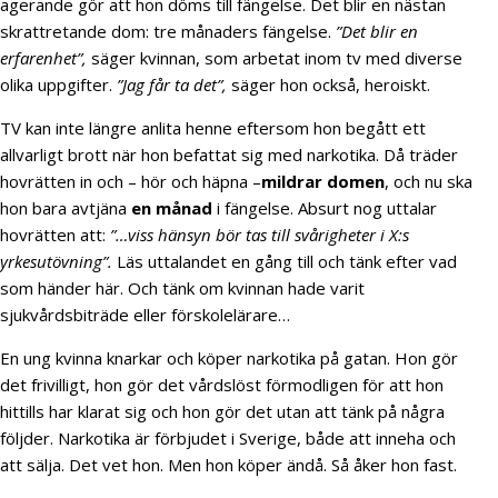
agerande gör att hon döms till fängelse. Det blir en nästan
skrattretande dom: tre månaders fängelse.
”Det blir en
erfarenhet”,
säger kvinnan, som arbetat inom tv med diverse
olika uppgifter.
”Jag får ta det”,
säger hon också, heroiskt.
TV kan inte längre anlita henne eftersom hon begått ett
allvarligt brott när hon befattat sig med narkotika. Då träder
hovrätten in och – hör och häpna –
mildrar domen
, och nu ska
hon bara avtjäna
en månad
i fängelse. Absurt nog uttalar
hovrätten att:
”…viss hänsyn bör tas till svårigheter i X:s
yrkesutövning”.
Läs uttalandet en gång till och tänk efter vad
som händer här. Och tänk om kvinnan hade varit
sjukvårdsbiträde eller förskolelärare…
En ung kvinna knarkar och köper narkotika på gatan. Hon gör
det frivilligt, hon gör det vårdslöst förmodligen för att hon
hittills har klarat sig och hon gör det utan att tänk på några
följder. Narkotika är förbjudet i Sverige, både att inneha och
att sälja. Det vet hon. Men hon köper ändå. Så åker hon fast.