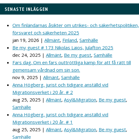
SENASTE INLÄGGEN
Om finländarnas åsikter om utrikes- och säkerhetspolitiken,
försvaret och säkerheten 2025
jan 19, 2026
|
Allmänt
,
Finland
,
Samhälle
Be my guest # 173 Nikolas Laios, Julafton 2025
dec 24, 2025
|
Allmänt
,
Be my guest
,
Samhälle
Fars dag. Om en fars outtröttliga kamp för att få rätt till
gemensam vårdnad om sin son.
nov 9, 2025
|
Allmänt
,
Samhälle
Anna Högberg, jurist och tidigare anställd vid
Migrationsverket i 20 år. # 2
aug 25, 2025
|
Allmänt
,
Asyl&Migration
,
Be my guest
,
Samhälle
Anna Högberg, jurist och tidigare anställd vid
Migrationsverket i 20 år. # 1
aug 25, 2025
|
Allmänt
,
Asyl&Migration
,
Be my guest
,
Samhälle