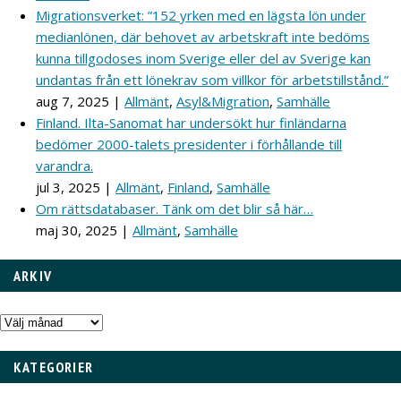
Migrationsverket: ”152 yrken med en lägsta lön under
medianlönen, där behovet av arbetskraft inte bedöms
kunna tillgodoses inom Sverige eller del av Sverige kan
undantas från ett lönekrav som villkor för arbetstillstånd.”
aug 7, 2025
|
Allmänt
,
Asyl&Migration
,
Samhälle
Finland. Ilta-Sanomat har undersökt hur finländarna
bedömer 2000-talets presidenter i förhållande till
varandra.
jul 3, 2025
|
Allmänt
,
Finland
,
Samhälle
Om rättsdatabaser. Tänk om det blir så här…
maj 30, 2025
|
Allmänt
,
Samhälle
ARKIV
Arkiv
KATEGORIER