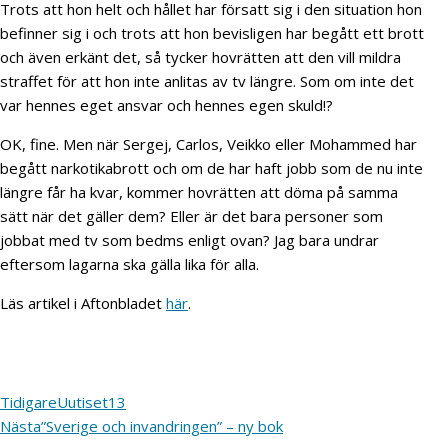
Trots att hon helt och hållet har försatt sig i den situation hon
befinner sig i och trots att hon bevisligen har begått ett brott
och även erkänt det, så tycker hovrätten att den vill mildra
straffet för att hon inte anlitas av tv längre. Som om inte det
var hennes eget ansvar och hennes egen skuld!?
OK, fine. Men när Sergej, Carlos, Veikko eller Mohammed har
begått narkotikabrott och om de har haft jobb som de nu inte
längre får ha kvar, kommer hovrätten att döma på samma
sätt när det gäller dem? Eller är det bara personer som
jobbat med tv som bedms enligt ovan? Jag bara undrar
eftersom lagarna ska gälla lika för alla.
Läs artikel i Aftonbladet
här
.
Tidigare
Uutiset13
Nästa
”Sverige och invandringen” – ny bok