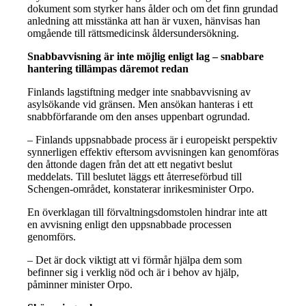
dokument som styrker hans ålder och om det finn grundad
anledning att misstänka att han är vuxen, hänvisas han
omgående till rättsmedicinsk åldersundersökning.
Snabbavvisning är inte möjlig enligt lag – snabbare
hantering tillämpas däremot redan
Finlands lagstiftning medger inte snabbavvisning av
asylsökande vid gränsen. Men ansökan hanteras i ett
snabbförfarande om den anses uppenbart ogrundad.
– Finlands uppsnabbade process är i europeiskt perspektiv
synnerligen effektiv eftersom avvisningen kan genomföras
den åttonde dagen från det att ett negativt beslut
meddelats. Till beslutet läggs ett återreseförbud till
Schengen-området, konstaterar inrikesminister Orpo.
En överklagan till förvaltningsdomstolen hindrar inte att
en avvisning enligt den uppsnabbade processen
genomförs.
– Det är dock viktigt att vi förmår hjälpa dem som
befinner sig i verklig nöd och är i behov av hjälp,
påminner minister Orpo.