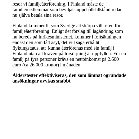
resor vi familjeåterförening. I Finland måste de
familjemedlemmar som beviljats uppehållstillstånd redan
nu själva betala sina resor.
Finland kommer liksom Sverige att skärpa villkoren för
familjeåterförening. Enligt det förslag till lagändring som
nu bereds på Inrikesministeriet, kommer i fortsättningen
endast den som fått asyl, det vill säga erhållit
flyktingstatus, att kunna återförenas med sin familj i
Finland utan att kraven på försörjning är uppfyllda. För en
familj på fyra personer krävs en nettoinkomst på 2.600
euro (ca 26.000 kronor) i månaden.
Ålderstester effektiviseras, den som lämnat ogrundade
ansökningar avvisas snabbt