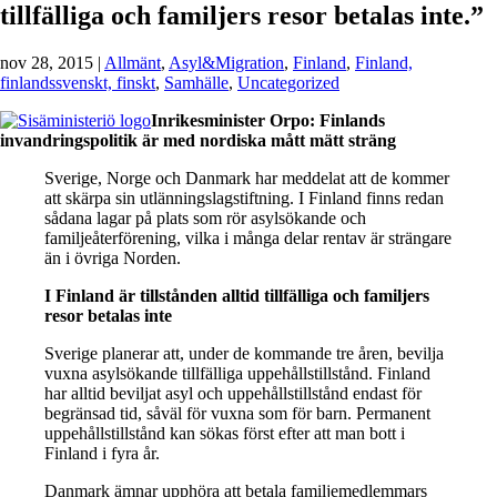
tillfälliga och familjers resor betalas inte.”
nov 28, 2015
|
Allmänt
,
Asyl&Migration
,
Finland
,
Finland,
finlandssvenskt, finskt
,
Samhälle
,
Uncategorized
Inrikesminister Orpo: Finlands
invandringspolitik är med nordiska mått mätt sträng
Sverige, Norge och Danmark har meddelat att de kommer
att skärpa sin utlänningslagstiftning. I Finland finns redan
sådana lagar på plats som rör asylsökande och
familjeåterförening, vilka i många delar rentav är strängare
än i övriga Norden.
I Finland är tillstånden alltid tillfälliga och familjers
resor betalas inte
Sverige planerar att, under de kommande tre åren, bevilja
vuxna asylsökande tillfälliga uppehållstillstånd. Finland
har alltid beviljat asyl och uppehållstillstånd endast för
begränsad tid, såväl för vuxna som för barn. Permanent
uppehållstillstånd kan sökas först efter att man bott i
Finland i fyra år.
Danmark ämnar upphöra att betala familjemedlemmars