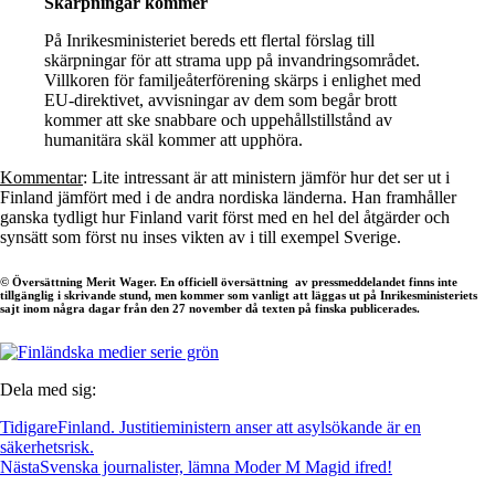
Skärpningar kommer
På Inrikesministeriet bereds ett flertal förslag till
skärpningar för att strama upp på invandringsområdet.
Villkoren för familjeåterförening skärps i enlighet med
EU-direktivet, avvisningar av dem som begår brott
kommer att ske snabbare och uppehållstillstånd av
humanitära skäl kommer att upphöra.
Kommentar
: Lite intressant är att ministern jämför hur det ser ut i
Finland jämfört med i de andra nordiska länderna. Han framhåller
ganska tydligt hur Finland varit först med en hel del åtgärder och
synsätt som först nu inses vikten av i till exempel Sverige.
© Översättning Merit Wager. En officiell översättning av pressmeddelandet finns inte
tillgänglig i skrivande stund, men kommer som vanligt att läggas ut på Inrikesministeriets
sajt inom några dagar från den 27 november då texten på finska publicerades.
Dela med sig:
Tidigare
Finland. Justitieministern anser att asylsökande är en
säkerhetsrisk.
Nästa
Svenska journalister, lämna Moder M Magid ifred!