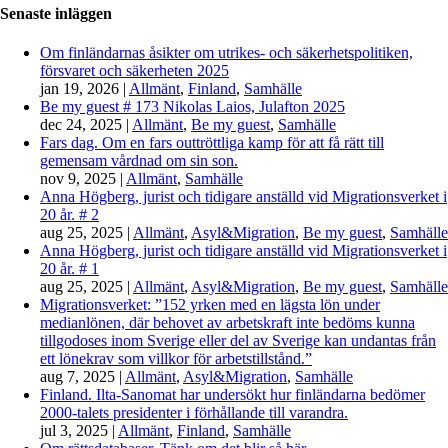
Senaste inläggen
Om finländarnas åsikter om utrikes- och säkerhetspolitiken,
försvaret och säkerheten 2025
jan 19, 2026
|
Allmänt
,
Finland
,
Samhälle
Be my guest # 173 Nikolas Laios, Julafton 2025
dec 24, 2025
|
Allmänt
,
Be my guest
,
Samhälle
Fars dag. Om en fars outtröttliga kamp för att få rätt till
gemensam vårdnad om sin son.
nov 9, 2025
|
Allmänt
,
Samhälle
Anna Högberg, jurist och tidigare anställd vid Migrationsverket i
20 år. # 2
aug 25, 2025
|
Allmänt
,
Asyl&Migration
,
Be my guest
,
Samhälle
Anna Högberg, jurist och tidigare anställd vid Migrationsverket i
20 år. # 1
aug 25, 2025
|
Allmänt
,
Asyl&Migration
,
Be my guest
,
Samhälle
Migrationsverket: ”152 yrken med en lägsta lön under
medianlönen, där behovet av arbetskraft inte bedöms kunna
tillgodoses inom Sverige eller del av Sverige kan undantas från
ett lönekrav som villkor för arbetstillstånd.”
aug 7, 2025
|
Allmänt
,
Asyl&Migration
,
Samhälle
Finland. Ilta-Sanomat har undersökt hur finländarna bedömer
2000-talets presidenter i förhållande till varandra.
jul 3, 2025
|
Allmänt
,
Finland
,
Samhälle