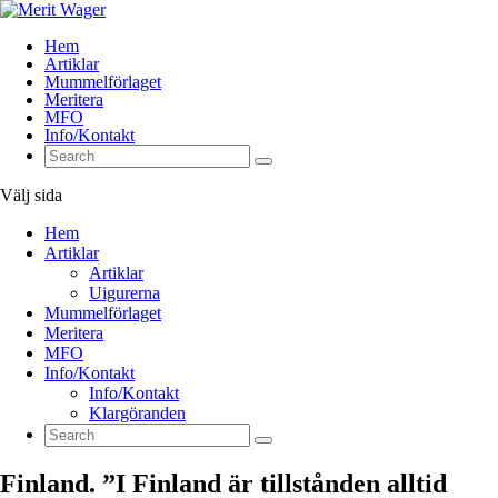
Hem
Artiklar
Mummelförlaget
Meritera
MFO
Info/Kontakt
Välj sida
Hem
Artiklar
Artiklar
Uigurerna
Mummelförlaget
Meritera
MFO
Info/Kontakt
Info/Kontakt
Klargöranden
Finland. ”I Finland är tillstånden alltid