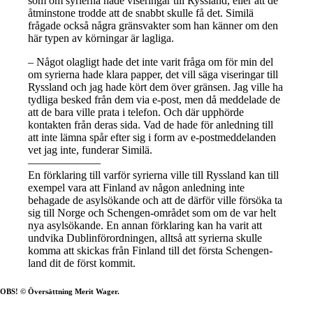
som om syrierna hade viseringar till Ryssland, eller att de
åtminstone trodde att de snabbt skulle få det. Similä
frågade också några gränsvakter som han känner om den
här typen av körningar är lagliga.
– Något olagligt hade det inte varit fråga om för min del
om syrierna hade klara papper, det vill säga viseringar till
Ryssland och jag hade kört dem över gränsen. Jag ville ha
tydliga besked från dem via e-post, men då meddelade de
att de bara ville prata i telefon. Och där upphörde
kontakten från deras sida. Vad de hade för anledning till
att inte lämna spår efter sig i form av e-postmeddelanden
vet jag inte, funderar Similä.
——————–
En förklaring till varför syrierna ville till Ryssland kan till
exempel vara att Finland av någon anledning inte
behagade de asylsökande och att de därför ville försöka ta
sig till Norge och Schengen-området som om de var helt
nya asylsökande. En annan förklaring kan ha varit att
undvika Dublinförordningen, alltså att syrierna skulle
komma att skickas från Finland till det första Schengen-
land dit de först kommit.
OBS! © Översättning Merit Wager.