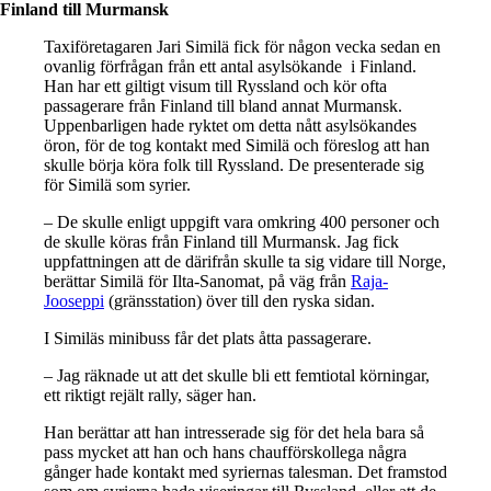
Finland till Murmansk
Taxiföretagaren Jari Similä fick för någon vecka sedan en
ovanlig förfrågan från ett antal asylsökande i Finland.
Han har ett giltigt visum till Ryssland och kör ofta
passagerare från Finland till bland annat Murmansk.
Uppenbarligen hade ryktet om detta nått asylsökandes
öron, för de tog kontakt med Similä och föreslog att han
skulle börja köra folk till Ryssland. De presenterade sig
för Similä som syrier.
– De skulle enligt uppgift vara omkring 400 personer och
de skulle köras från Finland till Murmansk. Jag fick
uppfattningen att de därifrån skulle ta sig vidare till Norge,
berättar Similä för Ilta-Sanomat, på väg från
Raja-
Jooseppi
(gränsstation) över till den ryska sidan.
I Similäs minibuss får det plats åtta passagerare.
– Jag räknade ut att det skulle bli ett femtiotal körningar,
ett riktigt rejält rally, säger han.
Han berättar att han intresserade sig för det hela bara så
pass mycket att han och hans chaufförskollega några
gånger hade kontakt med syriernas talesman. Det framstod