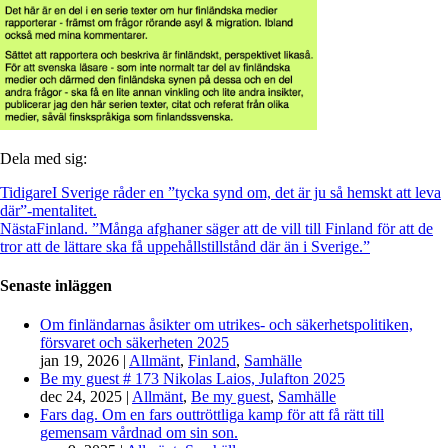
Dela med sig:
Tidigare
I Sverige råder en ”tycka synd om, det är ju så hemskt att leva
där”-mentalitet.
Nästa
Finland. ”Många afghaner säger att de vill till Finland för att de
tror att de lättare ska få uppehållstillstånd där än i Sverige.”
Senaste inläggen
Om finländarnas åsikter om utrikes- och säkerhetspolitiken,
försvaret och säkerheten 2025
jan 19, 2026
|
Allmänt
,
Finland
,
Samhälle
Be my guest # 173 Nikolas Laios, Julafton 2025
dec 24, 2025
|
Allmänt
,
Be my guest
,
Samhälle
Fars dag. Om en fars outtröttliga kamp för att få rätt till
gemensam vårdnad om sin son.