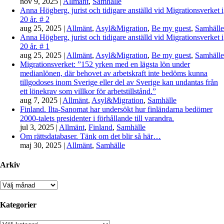
nov 9, 2025
|
Allmänt
,
Samhälle
Anna Högberg, jurist och tidigare anställd vid Migrationsverket i
20 år. # 2
aug 25, 2025
|
Allmänt
,
Asyl&Migration
,
Be my guest
,
Samhälle
Anna Högberg, jurist och tidigare anställd vid Migrationsverket i
20 år. # 1
aug 25, 2025
|
Allmänt
,
Asyl&Migration
,
Be my guest
,
Samhälle
Migrationsverket: ”152 yrken med en lägsta lön under
medianlönen, där behovet av arbetskraft inte bedöms kunna
tillgodoses inom Sverige eller del av Sverige kan undantas från
ett lönekrav som villkor för arbetstillstånd.”
aug 7, 2025
|
Allmänt
,
Asyl&Migration
,
Samhälle
Finland. Ilta-Sanomat har undersökt hur finländarna bedömer
2000-talets presidenter i förhållande till varandra.
jul 3, 2025
|
Allmänt
,
Finland
,
Samhälle
Om rättsdatabaser. Tänk om det blir så här…
maj 30, 2025
|
Allmänt
,
Samhälle
Arkiv
Arkiv
Kategorier
Kategorier