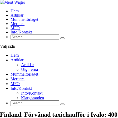
Hem
Artiklar
Mummelförlaget
Meritera
MFO
Info/Kontakt
Välj sida
Hem
Artiklar
Artiklar
Uigurerna
Mummelförlaget
Meritera
MFO
Info/Kontakt
Info/Kontakt
Klargöranden
Finland. Förvånad taxichaufför i Ivalo: 400