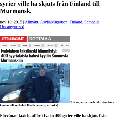
syrier ville ha skjuts från Finland till
Murmansk.
nov 10, 2015
|
Allmänt
,
Asyl&Migration
,
Finland
,
Samhälle
,
Uncategorized
Klicka på text- och bildrutan för att
komma till artikeln i Ilta-Sanomat (på finska).
Förvånad taxichaufför i Ivalo: 400 syrier ville ha skjuts från