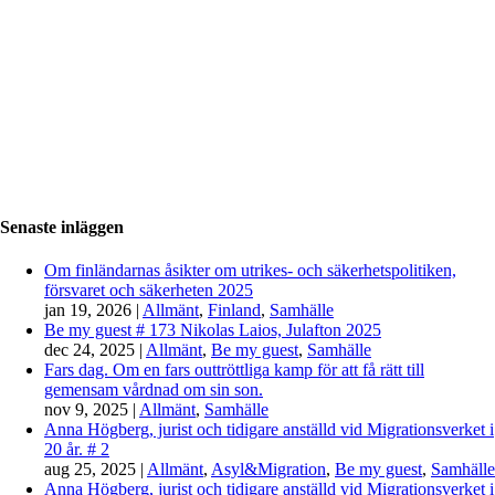
Senaste inläggen
Om finländarnas åsikter om utrikes- och säkerhetspolitiken,
försvaret och säkerheten 2025
jan 19, 2026
|
Allmänt
,
Finland
,
Samhälle
Be my guest # 173 Nikolas Laios, Julafton 2025
dec 24, 2025
|
Allmänt
,
Be my guest
,
Samhälle
Fars dag. Om en fars outtröttliga kamp för att få rätt till
gemensam vårdnad om sin son.
nov 9, 2025
|
Allmänt
,
Samhälle
Anna Högberg, jurist och tidigare anställd vid Migrationsverket i
20 år. # 2
aug 25, 2025
|
Allmänt
,
Asyl&Migration
,
Be my guest
,
Samhälle
Anna Högberg, jurist och tidigare anställd vid Migrationsverket i