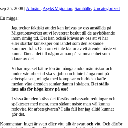
sep 25, 2008
|
Allmänt
,
Asyl&Migration
,
Samhälle
,
Uncategorized
En migga:
Jag tycker faktiskt att det kan krävas av oss anställda på
Migrationsverket att vi levererar beslut till de asylsökande
inom rimlig tid. Det kan också krävas av oss att vi har
eller skaffar kunskaper om landet som den sökande
kommer ifrån. Och om vi inte klarar av ett ärende måste vi
kunna lämna det till någon annan på samma enhet som
klarar av det.
Vi har mycket bättre lön än många andra människor och
under vår arbetstid ska vi jobba och inte hänga runt på
arbetsplatsen, mingla med kompisar och dricka kaffe
medan våra ärenden samlar damm i skåpen.
Det ställs
inte alls för höga krav på oss!
I vissa ärenden krävs det förstås ambassadutredningar och
spåktester med mera, men sådant måste man väl kunna
redovisa för arbetsgivaren? I alla fall har jag alltid kunnat
gör det.
Kommentar
: Inget är svart
eller
vitt, allt är svart
och
vitt. Och därför