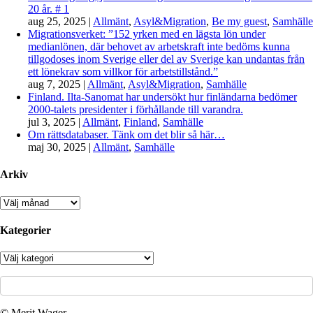
20 år. # 1
aug 25, 2025
|
Allmänt
,
Asyl&Migration
,
Be my guest
,
Samhälle
Migrationsverket: ”152 yrken med en lägsta lön under
medianlönen, där behovet av arbetskraft inte bedöms kunna
tillgodoses inom Sverige eller del av Sverige kan undantas från
ett lönekrav som villkor för arbetstillstånd.”
aug 7, 2025
|
Allmänt
,
Asyl&Migration
,
Samhälle
Finland. Ilta-Sanomat har undersökt hur finländarna bedömer
2000-talets presidenter i förhållande till varandra.
jul 3, 2025
|
Allmänt
,
Finland
,
Samhälle
Om rättsdatabaser. Tänk om det blir så här…
maj 30, 2025
|
Allmänt
,
Samhälle
Arkiv
Arkiv
Kategorier
Kategorier
© Merit Wager