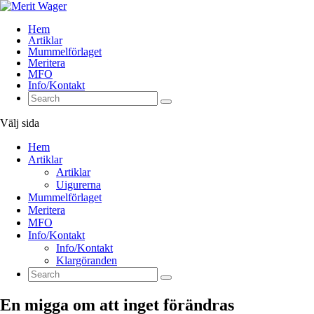
Hem
Artiklar
Mummelförlaget
Meritera
MFO
Info/Kontakt
Välj sida
Hem
Artiklar
Artiklar
Uigurerna
Mummelförlaget
Meritera
MFO
Info/Kontakt
Info/Kontakt
Klargöranden
En migga om att inget förändras