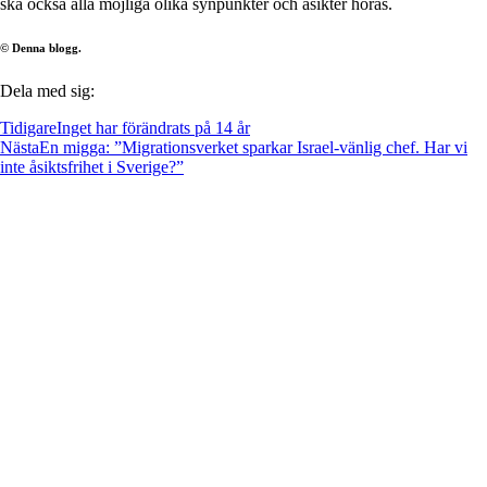
ska också alla möjliga olika synpunkter och åsikter höras.
© Denna blogg.
Dela med sig:
Tidigare
Inget har förändrats på 14 år
Nästa
En migga: ”Migrationsverket sparkar Israel-vänlig chef. Har vi
inte åsiktsfrihet i Sverige?”