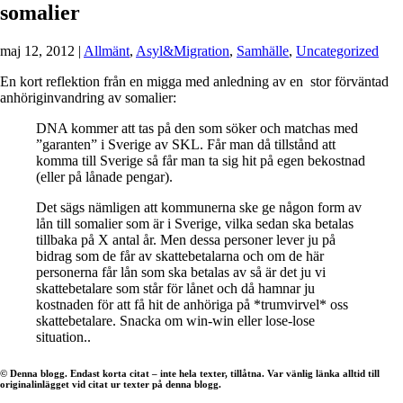
somalier
maj 12, 2012
|
Allmänt
,
Asyl&Migration
,
Samhälle
,
Uncategorized
En kort reflektion från en migga med anledning av en stor förväntad
anhöriginvandring av somalier:
DNA kommer att tas på den som söker och matchas med
”garanten” i Sverige av SKL. Får man då tillstånd att
komma till Sverige så får man ta sig hit på egen bekostnad
(eller på lånade pengar).
Det sägs nämligen att kommunerna ske ge någon form av
lån till somalier som är i Sverige, vilka sedan ska betalas
tillbaka på X antal år. Men dessa personer lever ju på
bidrag som de får av skattebetalarna och om de här
personerna får lån som ska betalas av så är det ju vi
skattebetalare som står för lånet och då hamnar ju
kostnaden för att få hit de anhöriga på *trumvirvel* oss
skattebetalare. Snacka om win-win eller lose-lose
situation..
© Denna blogg. Endast korta citat – inte hela texter, tillåtna. Var vänlig länka alltid till
originalinlägget vid citat ur texter på denna blogg.