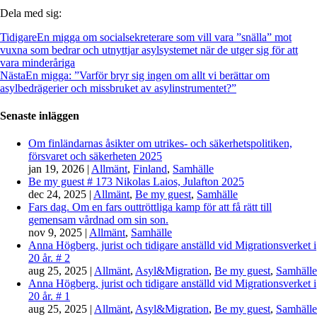
Dela med sig:
Tidigare
En migga om socialsekreterare som vill vara ”snälla” mot
vuxna som bedrar och utnyttjar asylsystemet när de utger sig för att
vara minderåriga
Nästa
En migga: ”Varför bryr sig ingen om allt vi berättar om
asylbedrägerier och missbruket av asylinstrumentet?”
Senaste inläggen
Om finländarnas åsikter om utrikes- och säkerhetspolitiken,
försvaret och säkerheten 2025
jan 19, 2026
|
Allmänt
,
Finland
,
Samhälle
Be my guest # 173 Nikolas Laios, Julafton 2025
dec 24, 2025
|
Allmänt
,
Be my guest
,
Samhälle
Fars dag. Om en fars outtröttliga kamp för att få rätt till
gemensam vårdnad om sin son.
nov 9, 2025
|
Allmänt
,
Samhälle
Anna Högberg, jurist och tidigare anställd vid Migrationsverket i
20 år. # 2
aug 25, 2025
|
Allmänt
,
Asyl&Migration
,
Be my guest
,
Samhälle
Anna Högberg, jurist och tidigare anställd vid Migrationsverket i
20 år. # 1
aug 25, 2025
|
Allmänt
,
Asyl&Migration
,
Be my guest
,
Samhälle