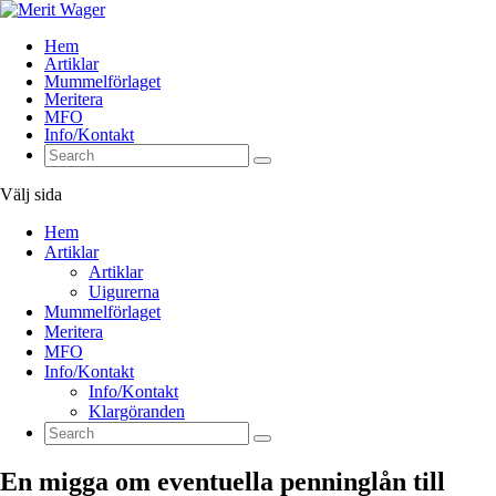
Hem
Artiklar
Mummelförlaget
Meritera
MFO
Info/Kontakt
Välj sida
Hem
Artiklar
Artiklar
Uigurerna
Mummelförlaget
Meritera
MFO
Info/Kontakt
Info/Kontakt
Klargöranden
En migga om eventuella penninglån till