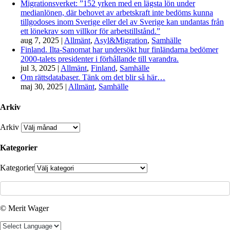
Migrationsverket: ”152 yrken med en lägsta lön under
medianlönen, där behovet av arbetskraft inte bedöms kunna
tillgodoses inom Sverige eller del av Sverige kan undantas från
ett lönekrav som villkor för arbetstillstånd.”
aug 7, 2025
|
Allmänt
,
Asyl&Migration
,
Samhälle
Finland. Ilta-Sanomat har undersökt hur finländarna bedömer
2000-talets presidenter i förhållande till varandra.
jul 3, 2025
|
Allmänt
,
Finland
,
Samhälle
Om rättsdatabaser. Tänk om det blir så här…
maj 30, 2025
|
Allmänt
,
Samhälle
Arkiv
Arkiv
Kategorier
Kategorier
© Merit Wager