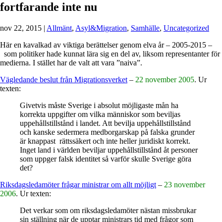
fortfarande inte nu
nov 22, 2015
|
Allmänt
,
Asyl&Migration
,
Samhälle
,
Uncategorized
Här en kavalkad av viktiga berättelser genom elva år – 2005-2015 –
som politiker hade kunnat lära sig en del av, liksom representanter för
medierna. I stället har de valt att vara ”naiva”.
Vägledande beslut från Migrationsverket
–
22 november 2005
. Ur
texten:
Givetvis måste Sverige i absolut möjligaste mån ha
korrekta uppgifter om vilka människor som beviljas
uppehållstillstånd i landet. Att bevilja uppehållstillstånd
och kanske sedermera medborgarskap på falska grunder
är knappast rättssäkert och inte heller juridiskt korrekt.
Inget land i världen beviljar uppehållstillstånd åt personer
som uppger falsk identitet så varför skulle Sverige göra
det?
Riksdagsledamöter frågar ministrar om allt möjligt
–
23 november
2006
. Ur texten:
Det verkar som om riksdagsledamöter nästan missbrukar
sin ställning när de upptar ministrars tid med frågor som