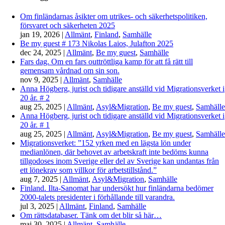
Om finländarnas åsikter om utrikes- och säkerhetspolitiken,
försvaret och säkerheten 2025
jan 19, 2026
|
Allmänt
,
Finland
,
Samhälle
Be my guest # 173 Nikolas Laios, Julafton 2025
dec 24, 2025
|
Allmänt
,
Be my guest
,
Samhälle
Fars dag. Om en fars outtröttliga kamp för att få rätt till
gemensam vårdnad om sin son.
nov 9, 2025
|
Allmänt
,
Samhälle
Anna Högberg, jurist och tidigare anställd vid Migrationsverket i
20 år. # 2
aug 25, 2025
|
Allmänt
,
Asyl&Migration
,
Be my guest
,
Samhälle
Anna Högberg, jurist och tidigare anställd vid Migrationsverket i
20 år. # 1
aug 25, 2025
|
Allmänt
,
Asyl&Migration
,
Be my guest
,
Samhälle
Migrationsverket: ”152 yrken med en lägsta lön under
medianlönen, där behovet av arbetskraft inte bedöms kunna
tillgodoses inom Sverige eller del av Sverige kan undantas från
ett lönekrav som villkor för arbetstillstånd.”
aug 7, 2025
|
Allmänt
,
Asyl&Migration
,
Samhälle
Finland. Ilta-Sanomat har undersökt hur finländarna bedömer
2000-talets presidenter i förhållande till varandra.
jul 3, 2025
|
Allmänt
,
Finland
,
Samhälle
Om rättsdatabaser. Tänk om det blir så här…
maj 30, 2025
|
Allmänt
,
Samhälle