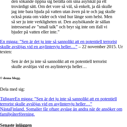
den sökande öppna sig berätta om sina asylskäl på ett
trovärdigt sätt. Om det vore så väl, så enkelt, ja då skulle
jag inte bara bjuda på vatten utan även på te och jag skulle
också prata om väder och vind hur länge som helst. Men
så ser ju inte verkligheten ut. Den asylsökande är sällan
intresserad av ”small talk” och bryr sig inte om ifall vi
bjuder på vatten eller inte.”
En migga: ”Sen är det ju inte så sannolikt att en potentiell terrorist
skulle avslöjas vid en asylintervju heller…”
– 22 november 2015. Ur
texten:
Sen är det ju inte så sannolikt att en potentiell terrorist
skulle avslöjas vid en asylintervju heller…
© denna blogg.
Dela med sig:
Tidigare
En migga: ”Sen är det ju inte så sannolikt att en potentiell
terrorist skulle avslöjas vid en asylintervju heller…”
Nästa
Finland. Somalier får oftare avslag än andra när de ansöker om
familjeåterförening.
Senaste inläggen