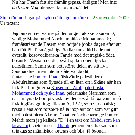
Nu har Thanh fått sitt främlingspass, äntligen! Men inte
tack vare
Migrationsverket utan
trots
det!
Stora förändringar på asylområdet genom åren
–
23 november 2009
.
Ur texten:
Jag tänker med värme på den unge irakiske läkaren D;
vänlige Mohammed A och ambitiöse Mohammed S;
framåtsträvande Basem som började jobba dagen efter att
han fått PUT; smågnälliga Sadia som alltid hade ont
överallt; kosovoalbanska Farida med det tragiska ödet,
bosniska Vesna med den svårt sjuke sonen, tjocka
palestiniern Samir som bott större delen av sitt liv i
Saudiarabien men inte fick återvända dit;
fantastiske
iraniern Fuad
; älskvärde palestiniern
Abdulrahman som flyttade till en liten ort i Skåne när han
fick PUT; uigurerna
Kaiser och Adil
,
palestinske
Mohammed och ryska Inna
, palestinska Narriman som
nästan tynade bort psykiskt av den sex år långa väntan på
flyktingförläggning; flickan A, 12 år, som var apatisk;
ryska Lena som försökte hålla ihop allt och som var gift
med palestiniern Akram; ”spattige”och charmige iraniern
Mehdi (som jag kallade ”D” i en
text om Mehdi som kan
läsas här
), vietnamesen
Thanh
; jemeniten Ghassan som
tvingats se människor torteras och bl.a. få ögonen