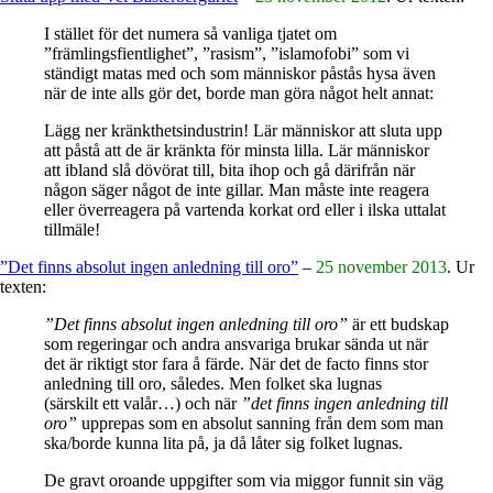
I stället för det numera så vanliga tjatet om
”främlingsfientlighet”, ”rasism”, ”islamofobi” som vi
ständigt matas med och som människor påstås hysa även
när de inte alls gör det, borde man göra något helt annat:
Lägg ner kränkthetsindustrin! Lär människor att sluta upp
att påstå att de är kränkta för minsta lilla. Lär människor
att ibland slå dövörat till, bita ihop och gå därifrån när
någon säger något de inte gillar. Man måste inte reagera
eller överreagera på vartenda korkat ord eller i ilska uttalat
tillmäle!
”Det finns absolut ingen anledning till oro”
–
25 november 2013
. Ur
texten:
”Det finns absolut ingen anledning till oro”
är ett budskap
som regeringar och andra ansvariga brukar sända ut när
det är riktigt stor fara å färde. När det de facto finns stor
anledning till oro, således. Men folket ska lugnas
(särskilt ett valår…) och när
”det finns ingen anledning till
oro”
upprepas som en absolut sanning från dem som man
ska/borde kunna lita på, ja då låter sig folket lugnas.
De gravt oroande uppgifter som via miggor funnit sin väg