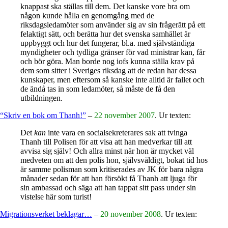
knappast ska ställas till dem. Det kanske vore bra om
någon kunde hålla en genomgång med de
riksdagsledamöter som använder sig av sin frågerätt på ett
felaktigt sätt, och berätta hur det svenska samhället är
uppbyggt och hur det fungerar, bl.a. med självständiga
myndigheter och tydliga gränser för vad ministrar kan, får
och bör göra. Man borde nog iofs kunna ställa krav på
dem som sitter i Sveriges riksdag att de redan har dessa
kunskaper, men eftersom så kanske inte alltid är fallet och
de ändå tas in som ledamöter, så måste de få den
utbildningen.
“Skriv en bok om Thanh!”
–
22 november 2007
. Ur texten:
Det
kan
inte vara en socialsekreterares sak att tvinga
Thanh till Polisen för att visa att han medverkar till att
avvisa sig själv! Och allra minst när hon är mycket väl
medveten om att den polis hon, självsvåldigt, bokat tid hos
är samme polisman som kritiserades av JK för bara några
månader sedan för att han försökt få Thanh att ljuga för
sin ambassad och säga att han tappat sitt pass under sin
vistelse här som turist!
Migrationsverket beklagar…
–
20 november 2008
. Ur texten: