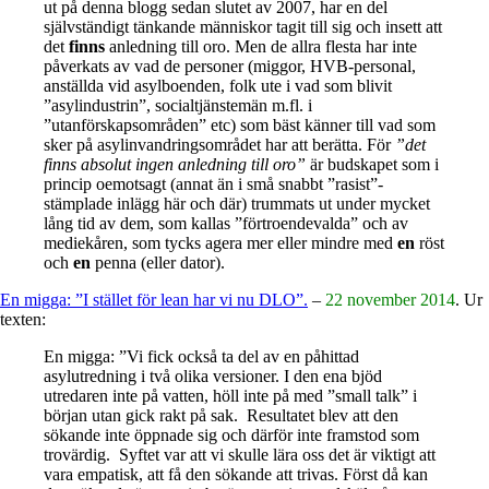
ut på denna blogg sedan slutet av 2007, har en del
självständigt tänkande människor tagit till sig och insett att
det
finns
anledning till oro. Men de allra flesta har inte
påverkats av vad de personer (miggor, HVB-personal,
anställda vid asylboenden, folk ute i vad som blivit
”asylindustrin”, socialtjänstemän m.fl. i
”utanförskapsområden” etc) som bäst känner till vad som
sker på asylinvandringsområdet har att berätta. För
”det
finns
absolut
ingen anledning till oro”
är budskapet som i
princip oemotsagt (annat än i små snabbt ”rasist”-
stämplade inlägg här och där) trummats ut under mycket
lång tid av dem, som kallas ”förtroendevalda” och av
mediekåren, som tycks agera mer eller mindre med
en
röst
och
en
penna (eller dator).
En migga: ”I stället för lean har vi nu DLO”.
–
22 november 2014
. Ur
texten:
En migga: ”Vi fick också ta del av en påhittad
asylutredning i två olika versioner. I den ena bjöd
utredaren inte på vatten, höll inte på med ”small talk” i
början utan gick rakt på sak. Resultatet blev att den
sökande inte öppnade sig och därför inte framstod som
trovärdig. Syftet var att vi skulle lära oss det är viktigt att
vara empatisk, att få den sökande att trivas. Först då kan