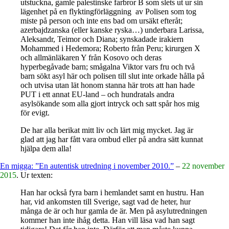
utstuckna, gamle palestinske farbror B som slets ut ur sin
lägenhet på en flyktingförläggning av Polisen som tog
miste på person och inte ens bad om ursäkt efteråt;
azerbajdzanska (eller kanske ryska…) underbara Larissa,
Aleksandr, Teimor och Diana; synskadade irakiern
Mohammed i Hedemora; Roberto från Peru; kirurgen X
och allmänläkaren Y från Kosovo och deras
hyperbegåvade barn; smågalna Viktor vars fru och två
barn sökt asyl här och polisen till slut inte orkade hålla på
och utvisa utan lät honom stanna här trots att han hade
PUT i ett annat EU-land – och hundratals andra
asylsökande som alla gjort intryck och satt spår hos mig
för evigt.
De har alla berikat mitt liv och lärt mig mycket. Jag är
glad att jag har fått vara ombud eller på andra sätt kunnat
hjälpa dem alla!
En migga: ”En autentisk utredning i november 2010.”
–
22 november
2015
. Ur texten:
Han har också fyra barn i hemlandet samt en hustru. Han
har, vid ankomsten till Sverige, sagt vad de heter, hur
många de är och hur gamla de är. Men på asylutredningen
kommer han inte ihåg detta. Han vill läsa vad han sagt