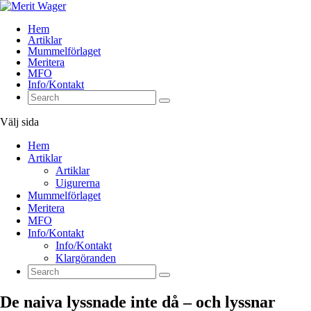
Hem
Artiklar
Mummelförlaget
Meritera
MFO
Info/Kontakt
Välj sida
Hem
Artiklar
Artiklar
Uigurerna
Mummelförlaget
Meritera
MFO
Info/Kontakt
Info/Kontakt
Klargöranden
De naiva lyssnade inte då – och lyssnar