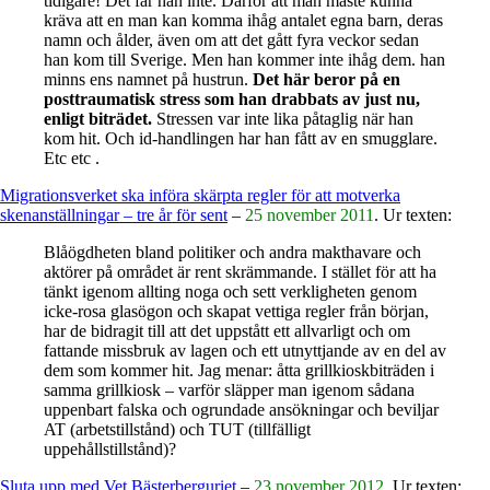
tidigare! Det får han inte. Därför att man måste kunna
kräva att en man kan komma ihåg antalet egna barn, deras
namn och ålder, även om att det gått fyra veckor sedan
han kom till Sverige. Men han kommer inte ihåg dem. han
minns ens namnet på hustrun.
Det här beror på en
posttraumatisk stress som han drabbats av just nu,
enligt biträdet.
Stressen var inte lika påtaglig när han
kom hit. Och id-handlingen har han fått av en smugglare.
Etc etc .
Migrationsverket ska införa skärpta regler för att motverka
skenanställningar – tre år för sent
–
25 november 2011
. Ur texten:
Blåögdheten bland politiker och andra makthavare och
aktörer på området är rent skrämmande. I stället för att ha
tänkt igenom allting noga och sett verkligheten genom
icke-rosa glasögon och skapat vettiga regler från början,
har de bidragit till att det uppstått ett allvarligt och om
fattande missbruk av lagen och ett utnyttjande av en del av
dem som kommer hit. Jag menar: åtta grillkioskbiträden i
samma grillkiosk – varför släpper man igenom sådana
uppenbart falska och ogrundade ansökningar och beviljar
AT (arbetstillstånd) och TUT (tillfälligt
uppehållstillstånd)?
Sluta upp med Vet Bästerberguriet
–
23 november 2012
. Ur texten: