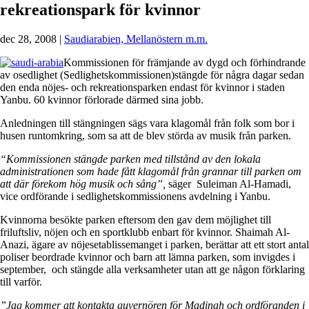
rekreationspark för kvinnor
dec 28, 2008
|
Saudiarabien, Mellanöstern m.m.
Kommissionen för främjande av dygd och förhindrande
av osedlighet (Sedlighetskommissionen)stängde för några dagar sedan
den enda nöjes- och rekreationsparken endast för kvinnor i staden
Yanbu. 60 kvinnor förlorade därmed sina jobb.
Anledningen till stängningen sägs vara klagomål från folk som bor i
husen runtomkring, som sa att de blev störda av musik från parken.
“Kommissionen stängde parken med tillstånd av den lokala
administrationen som hade fått klagomål från grannar till parken om
att där förekom hög musik och sång”,
säger Suleiman Al-Hamadi,
vice ordförande i sedlighetskommissionens avdelning i Yanbu.
Kvinnorna besökte parken eftersom den gav dem möjlighet till
friluftsliv, nöjen och en sportklubb enbart för kvinnor. Shaimah Al-
Anazi, ägare av nöjesetablissemanget i parken, berättar att ett stort antal
poliser beordrade kvinnor och barn att lämna parken, som invigdes i
september, och stängde alla verksamheter utan att ge någon förklaring
till varför.
”Jag kommer att kontakta guvernören för Madinah och ordföranden i