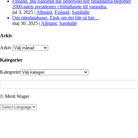
Finland. Ilta-Sanomat har undersökt hur finländarna bedömer
2000-talets presidenter i förhållande till varandra.
jul 3, 2025
|
Allmänt
,
Finland
,
Samhälle
Om rättsdatabaser. Tänk om det blir så här…
maj 30, 2025
|
Allmänt
,
Samhälle
Arkiv
Arkiv
Kategorier
Kategorier
© Merit Wager