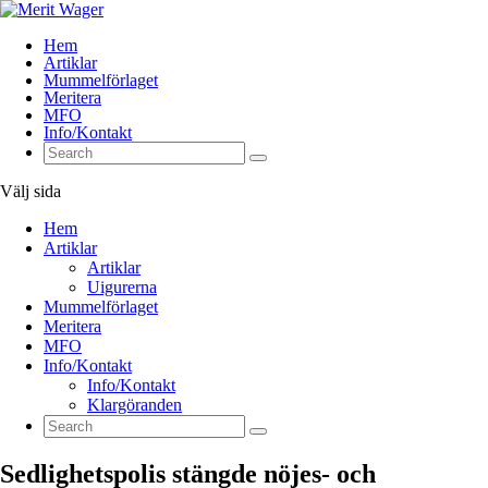
Hem
Artiklar
Mummelförlaget
Meritera
MFO
Info/Kontakt
Välj sida
Hem
Artiklar
Artiklar
Uigurerna
Mummelförlaget
Meritera
MFO
Info/Kontakt
Info/Kontakt
Klargöranden
Sedlighetspolis stängde nöjes- och