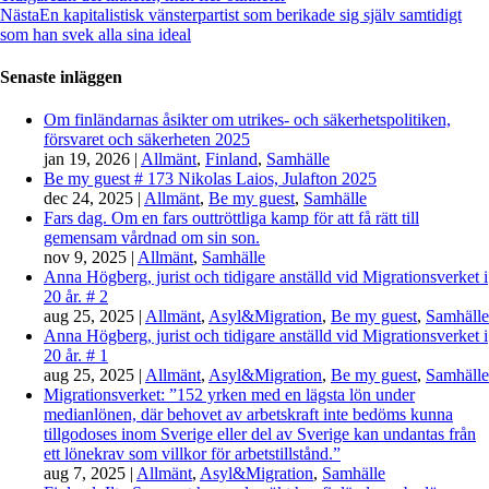
Nästa
En kapitalistisk vänsterpartist som berikade sig själv samtidigt
som han svek alla sina ideal
Senaste inläggen
Om finländarnas åsikter om utrikes- och säkerhetspolitiken,
försvaret och säkerheten 2025
jan 19, 2026
|
Allmänt
,
Finland
,
Samhälle
Be my guest # 173 Nikolas Laios, Julafton 2025
dec 24, 2025
|
Allmänt
,
Be my guest
,
Samhälle
Fars dag. Om en fars outtröttliga kamp för att få rätt till
gemensam vårdnad om sin son.
nov 9, 2025
|
Allmänt
,
Samhälle
Anna Högberg, jurist och tidigare anställd vid Migrationsverket i
20 år. # 2
aug 25, 2025
|
Allmänt
,
Asyl&Migration
,
Be my guest
,
Samhälle
Anna Högberg, jurist och tidigare anställd vid Migrationsverket i
20 år. # 1
aug 25, 2025
|
Allmänt
,
Asyl&Migration
,
Be my guest
,
Samhälle
Migrationsverket: ”152 yrken med en lägsta lön under
medianlönen, där behovet av arbetskraft inte bedöms kunna
tillgodoses inom Sverige eller del av Sverige kan undantas från
ett lönekrav som villkor för arbetstillstånd.”
aug 7, 2025
|
Allmänt
,
Asyl&Migration
,
Samhälle