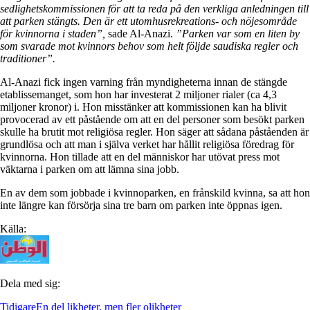
sedlighetskommissionen för att ta reda på den verkliga anledningen till
att parken stängts. Den är ett utomhusrekreations- och nöjesområde
för kvinnorna i staden”,
sade Al-Anazi.
”Parken var som en liten by
som svarade mot kvinnors behov som helt följde saudiska regler och
traditioner”.
Al-Anazi fick ingen varning från myndigheterna innan de stängde
etablissemanget, som hon har investerat 2 miljoner rialer (ca 4,3
miljoner kronor) i. Hon misstänker att kommissionen kan ha blivit
provocerad av ett påstående om att en del personer som besökt parken
skulle ha brutit mot religiösa regler. Hon säger att sådana påståenden är
grundlösa och att man i själva verket har hållit religiösa föredrag för
kvinnorna. Hon tillade att en del människor har utövat press mot
väktarna i parken om att lämna sina jobb.
En av dem som jobbade i kvinnoparken, en frånskild kvinna, sa att hon
inte längre kan försörja sina tre barn om parken inte öppnas igen.
Källa:
Dela med sig:
Tidigare
En del likheter, men fler olikheter