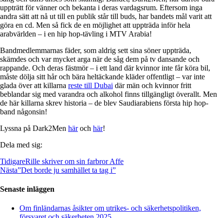
uppträtt för vänner och bekanta i deras vardagsrum. Eftersom inga
andra sätt att nå ut till en publik står till buds, har bandets mål varit att
göra en cd. Men så fick de en möjlighet att uppträda inför hela
arabvärlden – i en hip hop-tävling i MTV Arabia!
Bandmedlemmarnas fäder, som aldrig sett sina söner uppträda,
skämdes och var mycket arga när de såg dem på tv dansande och
rappande. Och deras fästmör – i ett land där kvinnor inte får köra bil,
måste dölja sitt hår och bära heltäckande kläder offentligt – var inte
glada över att killarna
reste till Dubai
där män och kvinnor fritt
beblandar sig med varandra och alkohol finns tillgängligt överallt. Men
de här killarna skrev historia – de blev Saudiarabiens första hip hop-
band någonsin!
Lyssna på Dark2Men
här
och
här
!
Dela med sig:
Tidigare
Rille skriver om sin farbror Affe
Nästa
”Det borde ju samhället ta tag i”
Senaste inläggen
Om finländarnas åsikter om utrikes- och säkerhetspolitiken,
försvaret och säkerheten 2025