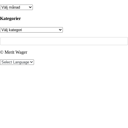
Arkiv
Kategorier
Kategorier
© Merit Wager