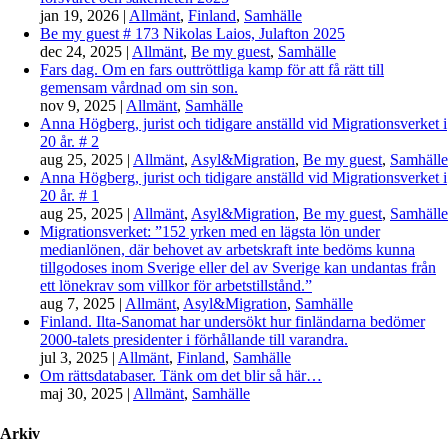
jan 19, 2026
|
Allmänt
,
Finland
,
Samhälle
Be my guest # 173 Nikolas Laios, Julafton 2025
dec 24, 2025
|
Allmänt
,
Be my guest
,
Samhälle
Fars dag. Om en fars outtröttliga kamp för att få rätt till
gemensam vårdnad om sin son.
nov 9, 2025
|
Allmänt
,
Samhälle
Anna Högberg, jurist och tidigare anställd vid Migrationsverket i
20 år. # 2
aug 25, 2025
|
Allmänt
,
Asyl&Migration
,
Be my guest
,
Samhälle
Anna Högberg, jurist och tidigare anställd vid Migrationsverket i
20 år. # 1
aug 25, 2025
|
Allmänt
,
Asyl&Migration
,
Be my guest
,
Samhälle
Migrationsverket: ”152 yrken med en lägsta lön under
medianlönen, där behovet av arbetskraft inte bedöms kunna
tillgodoses inom Sverige eller del av Sverige kan undantas från
ett lönekrav som villkor för arbetstillstånd.”
aug 7, 2025
|
Allmänt
,
Asyl&Migration
,
Samhälle
Finland. Ilta-Sanomat har undersökt hur finländarna bedömer
2000-talets presidenter i förhållande till varandra.
jul 3, 2025
|
Allmänt
,
Finland
,
Samhälle
Om rättsdatabaser. Tänk om det blir så här…
maj 30, 2025
|
Allmänt
,
Samhälle
Arkiv