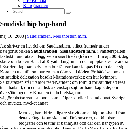
Info/Kontakt
Klargöranden
Saudiskt hip hop-band
maj 10, 2008
|
Saudiarabien, Mellanöstern m.m.
Jag skriver en hel del om Saudiarabien, vilket framgår under
kategorirubriken
Saudiarabien, Mellanöstern m.m.
i vänsterspalten –
faktiskt hundratals inlägg sedan snart tre år (från den 18 maj 2005). Jag
skrev om boken Banat al Riyadh långt innan den uppptäcktes av andra
i Sverige. Jag har skrivit om hur fångar kan släppas fria om de lär sig
Koranen utantill, om hur en man dömts till döden för hädelse, om att
en saudisk delegation besökt Migrationsverket; om hur kvinnor i
Saudiarabien står utanför teatervärlden; om förbud för saudier att resa
till Thailand; om en saudisk äktenskapssajt för handikappade; om
översättningen av Koranen till hebreiska; om
välgörenhetsorganisationen som hjälper saudier i bland annat Sverige
och mycket, mycket annat.
Men jag har aldrig tidigare skrivit om ett hip hop-band från
detta strängt islamiska land där konserter, nattklubbar,
biografer och teatrar är bannlysta och där den här typen av
sång och dans anses som skamlig. Bandet, Dark2Men, har därför bara