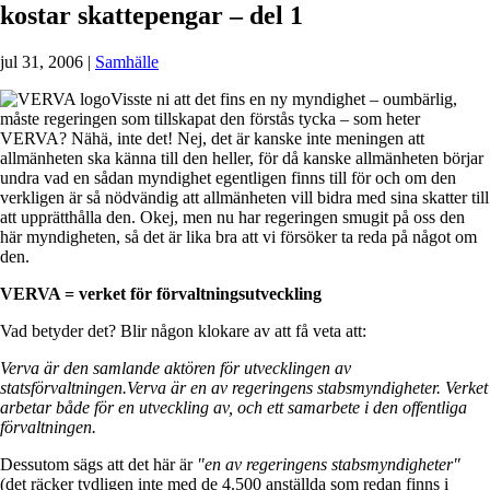
kostar skattepengar – del 1
jul 31, 2006
|
Samhälle
Visste ni att det fins en ny myndighet – oumbärlig,
måste regeringen som tillskapat den förstås tycka – som heter
VERVA? Nähä, inte det! Nej, det är kanske inte meningen att
allmänheten ska känna till den heller, för då kanske allmänheten börjar
undra vad en sådan myndighet egentligen finns till för och om den
verkligen är så nödvändig att allmänheten vill bidra med sina skatter till
att upprätthålla den. Okej, men nu har regeringen smugit på oss den
här myndigheten, så det är lika bra att vi försöker ta reda på något om
den.
VERVA = verket för förvaltningsutveckling
Vad betyder det? Blir någon klokare av att få veta att:
Verva är den samlande aktören för utvecklingen av
statsförvaltningen.Verva är en av regeringens stabsmyndigheter. Verket
arbetar både för en utveckling av, och ett samarbete i den offentliga
förvaltningen.
Dessutom sägs att det här är
"en av regeringens stabsmyndigheter"
(det räcker tydligen inte med de 4.500 anställda som redan finns i