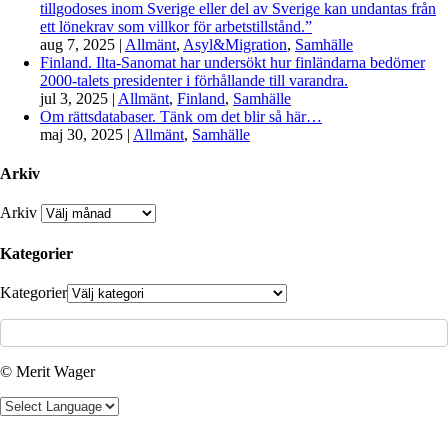
tillgodoses inom Sverige eller del av Sverige kan undantas från
ett lönekrav som villkor för arbetstillstånd.”
aug 7, 2025
|
Allmänt
,
Asyl&Migration
,
Samhälle
Finland. Ilta-Sanomat har undersökt hur finländarna bedömer
2000-talets presidenter i förhållande till varandra.
jul 3, 2025
|
Allmänt
,
Finland
,
Samhälle
Om rättsdatabaser. Tänk om det blir så här…
maj 30, 2025
|
Allmänt
,
Samhälle
Arkiv
Arkiv
Kategorier
Kategorier
© Merit Wager