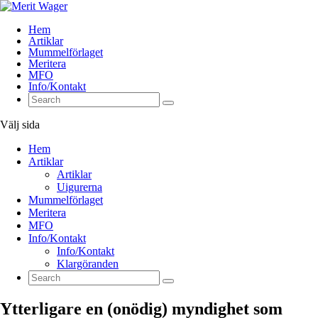
Hem
Artiklar
Mummelförlaget
Meritera
MFO
Info/Kontakt
Välj sida
Hem
Artiklar
Artiklar
Uigurerna
Mummelförlaget
Meritera
MFO
Info/Kontakt
Info/Kontakt
Klargöranden
Ytterligare en (onödig) myndighet som