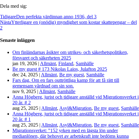
Dela med sig:
Tidigare
Den perfekta värdinnan anno 1936, del 3
Nästa
Ytterligare en (onödig) myndighet som kostar skattepengar – del
2
Senaste inläggen
Om finländarnas åsikter om utrikes- och säkerhetspolitiken,
försvaret och säkerheten 2025
jan 19, 2026
|
Allmänt
,
Finland
,
Samhälle
Be my guest # 173 Nikolas Laios, Julafton 2025
dec 24, 2025
|
Allmänt
,
Be my guest
,
Samhälle
Fars dag. Om en fars outtröttliga kamp för att få rätt till
gemensam vårdnad om sin son.
nov 9, 2025
|
Allmänt
,
Samhälle
Anna Högberg, jurist och tidigare anställd vid Migrationsverket i
20 år. # 2
aug 25, 2025
|
Allmänt
,
Asyl&Migration
,
Be my guest
,
Samhälle
Anna Högberg, jurist och tidigare anställd vid Migrationsverket i
20 år. # 1
aug 25, 2025
|
Allmänt
,
Asyl&Migration
,
Be my guest
,
Samhälle
Migrationsverket: ”152 yrken med en lägsta lön under
medianlönen, där behovet av arbetskraft inte bedöms kunna