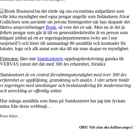
Om det rörde sig om excentriska miljardärer som
ville leka myndighet med egna pengar ungefär som finländaren Alvar
Gullichsen som använde sin privata förmögenhet när han skapade det
fiktiva ansjovisföretaget
Bonk
, så vore det
en
sak. Men nu är det ju
folkets
pengar som går åt till en generaldirektörslön åt en person som
tidigare jobbat på ett av regeringsdepartementen (why am I not
surprised?) och löner till sammanlagt 80 anställda och kostnader för
lokaler, logo och allt annat som ska till när man skapar en myndighet.
Förresten:
låter inte
Statskontorets
uppdragsbeskrivning ganska lik
VERVAS (utom det där med 300 års erfarenhet, förstås):
Statskontoret är en central förvaltningsmyndighet med över 300 års
erfarenhet av uppföljning, granskning och analys. I vårt arbete bistår
vi regeringen med utredningar och beslutsunderlag för modernisering
och utveckling av offentlig sektor.
Hur många anställda som finns på Statskontoret har jag inte lyckats
utäsa från deras webbsajt…
Forts följer…
OBS! Vid citat ska källan anges!