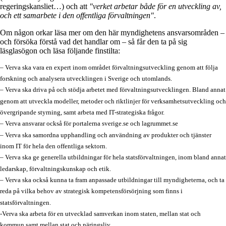
regeringskansliet…) och att
"verket arbetar både för en utveckling av,
och ett samarbete i den offentliga förvaltningen"
.
Om någon orkar läsa mer om den här myndighetens ansvarsområden –
och försöka förstå vad det handlar om – så får den ta på sig
läsglasögon och läsa följande finstilta:
– Verva ska vara en expert inom området förvaltningsutveckling genom att följa
forskning och analysera utvecklingen i Sverige och utomlands.
– Verva ska driva på och stödja arbetet med förvaltningsutvecklingen. Bland annat
genom att utveckla modeller, metoder och riktlinjer för verksamhetsutveckling och
övergripande styrning, samt arbeta med IT-strategiska frågor.
– Verva ansvarar också för portalerna sverige.se och lagrummet.se
– Verva ska samordna upphandling och användning av produkter och tjänster
inom IT för hela den offentliga sektorn.
– Verva ska ge generella utbildningar för hela statsförvaltningen, inom bland annat
ledarskap, förvaltningskunskap och etik.
– Verva ska också kunna ta fram anpassade utbildningar till myndigheterna, och ta
reda på vilka behov av strategisk kompetensförsörjning som finns i
statsförvaltningen.
-Verva ska arbeta för en utvecklad samverkan inom staten, mellan stat och
kommun samt mellan stat och näringsliv.