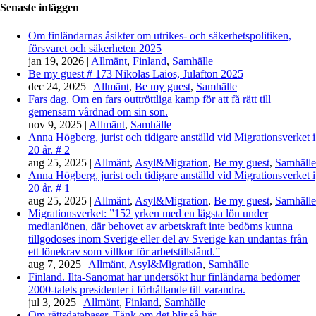
Senaste inläggen
Om finländarnas åsikter om utrikes- och säkerhetspolitiken,
försvaret och säkerheten 2025
jan 19, 2026
|
Allmänt
,
Finland
,
Samhälle
Be my guest # 173 Nikolas Laios, Julafton 2025
dec 24, 2025
|
Allmänt
,
Be my guest
,
Samhälle
Fars dag. Om en fars outtröttliga kamp för att få rätt till
gemensam vårdnad om sin son.
nov 9, 2025
|
Allmänt
,
Samhälle
Anna Högberg, jurist och tidigare anställd vid Migrationsverket i
20 år. # 2
aug 25, 2025
|
Allmänt
,
Asyl&Migration
,
Be my guest
,
Samhälle
Anna Högberg, jurist och tidigare anställd vid Migrationsverket i
20 år. # 1
aug 25, 2025
|
Allmänt
,
Asyl&Migration
,
Be my guest
,
Samhälle
Migrationsverket: ”152 yrken med en lägsta lön under
medianlönen, där behovet av arbetskraft inte bedöms kunna
tillgodoses inom Sverige eller del av Sverige kan undantas från
ett lönekrav som villkor för arbetstillstånd.”
aug 7, 2025
|
Allmänt
,
Asyl&Migration
,
Samhälle
Finland. Ilta-Sanomat har undersökt hur finländarna bedömer
2000-talets presidenter i förhållande till varandra.
jul 3, 2025
|
Allmänt
,
Finland
,
Samhälle
Om rättsdatabaser. Tänk om det blir så här…