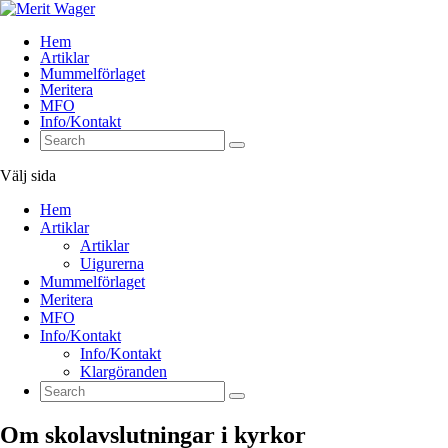
Hem
Artiklar
Mummelförlaget
Meritera
MFO
Info/Kontakt
Välj sida
Hem
Artiklar
Artiklar
Uigurerna
Mummelförlaget
Meritera
MFO
Info/Kontakt
Info/Kontakt
Klargöranden
Om skolavslutningar i kyrkor