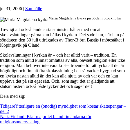
jul 31, 2006
|
Samhälle
Maria Magdalena kyrka på Söder i Stockholm
Trevligt att också landets statsminister håller med om att
skolavslutningar gärna kan hållas i kyrkan. Det sade han, när han på
söndagen den 30 juli utfrågades av Thor-Björn Bastås i mötestältet i
Köpingsvik på Öland.
Skolavslutningar i kyrkan är – och har alltid varit – tradition. En
tradition som alltid kunnat omfattas av alla, oavsett religion eller icke-
religion. Man behöver inte vara kristet troende för att tycka att det är
högtidligt och fint att fira skolavslutning i en så vacker byggnad som
en kyrka nästan alltid är, det kan alla njuta av och var och en kan
uppleva det på sitt eget sätt. Och, som sagt: det är glädjande att
statsministern också både tycker det och säger det!
Dela med sig:
Tidigare
Ytterligare en (onödig) myndighet som kostar skattepengar –
del 2
Nästa
Finland: Klar majoritet bland finländarna för
religionsundervisning