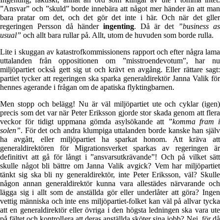
”Ansvar” och ”skuld” borde innebära att något mer händer än att man
bara pratar om det, och det gör det inte i här. Och när det gller
regeringen Persson då händer
ingenting
. Då är det
”business as
usual”
och allt bara rullar på. Allt, utom de huvuden som borde rulla.
Lite i skuggan av katastrofkommissionens rapport och efter några lama
uttalanden från oppositionen om ”misstroendevotum”, har nu
miljöpartiet också gett sig ut och krävt en avgång. Eller rättare sagt:
partiet tycker att regeringen ska sparka generaldirektör Janna Valik för
hennes agerande i frågan om de apatiska flyktingbarnen.
Men stopp och belägg! Nu är väl miljöpartiet ute och cyklar (igen)
precis som det var när Peter Eriksson gjorde stor skada genom att flera
veckor för tidigt uppmana gömda asylsökande att
”komma fram i
solen”
. För det och andra klumpiga uttalanden borde kanske han själv
ha avgått, eller miljöpartiet ha sparkat honom. Att kräva att
generaldirektören för Migrationsverket sparkas av regeringen är
definitivt att gå för långt i ”ansvarsutkrävande”! Och på vilket sätt
skulle något bli bättre om Janna Valik avgick? Vem har miljöpartiet
tänkt sig ska bli ny generaldirektör, inte Peter Eriksson, väl? Skulle
någon annan generaldirektör kunna vara allestädes närvarande och
lägga sig i allt som de anställda gör eller underlåter att göra? Ingen
vettig människa och inte ens miljöpartiet-folket kan väl på allvar tycka
att en generaldirektör eller övriga i den högsta ledningen ska vara ute
på fältet och kontrollera att deras anställda sköter sina jobb? Nej, för då