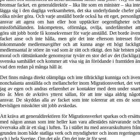
bromsar facket, en generaldirektör – lika lite som en minister – ska inte
lägga sig i den dagliga verksamheten, det ska underlydande chefer på
olika nivåer göra. Och varje anställd borde också ha ett eget, personligt
ansvar att agera om han eller hon upptäcker oegentligheter och
missförhållanden. Inkompetens, oförmåga, ovilja, underlåtenhet att
göra sitt jobb borde få konsekvenser för varje anställd. Det borde även
facket anse och inte hålla, men gör det inte eftersom intresset för
inkommande medlemsavgifter och att kunna ange ett högt fackligt
medlemsantal är större än vad som är rätt och riktigt. den här bristen på
moral och rättstänkande genomsyrar tyvärr en stor del av det (fackliga)
svenska samhället och kommer att visa sig än förödande i framtiden än
vad den redan på många håll är.
Det finns många direkt olämpliga och inte tillräckligt kunniga och även
nonchalanta anställda och mellanchefer inom Migrationsverket, det vet
jag av egen och andras erfarenhet av kontakter med dem under snart
tio år. Men de avkrävs ytterst sällan, för att inte säga aldrig något
ansvar. De skyddas alla av facket som inte tolererar att ens de som
bevisligen missköter sitt jobb avskedas.
Att kräva att generaldirektören för Migrationsverket sparkas och ersätts
med någon annan som inte heller kan vara allestädes närvarande och
övervaka allt är ett slag i luften. Ta i stället itu med ansvarskulturen från
grunden inom både statliga verk och myndigheter och inom regeringen
och i hela Sverige. Om det går. Om det inte är för sent.