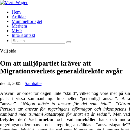
Hem
Artiklar
Mummelförlaget
Meritera
MFO
Info/Kontakt
Välj sida
Om att miljöpartiet kräver att
Migrationsverkets generaldirektör avgår
dec 4, 2005
|
Samhälle
Ansvar” är ordet för dagen. Inte ”skuld”, vilket nog vore mer på sin
plats i vissa sammanhang. Inte heller ”personligt ansvar”. Bara
”ansvar”.
”Någon måste ta ansvar för det som hänt”
.
”Göran
Persson tar ansvar för regeringens oförmågor och inkompetens i
samband med tsunami-katastrofen för snart ett år sedan”
. Men va
betyder
det? Vad
innebär
och vad
innehåller
hans och andr
regeringsmedlemmars och regeringsanställdas "ansvarstagande"?
Ingenting, faktiskt, annat än ord som klingar av ute i tomma intet.