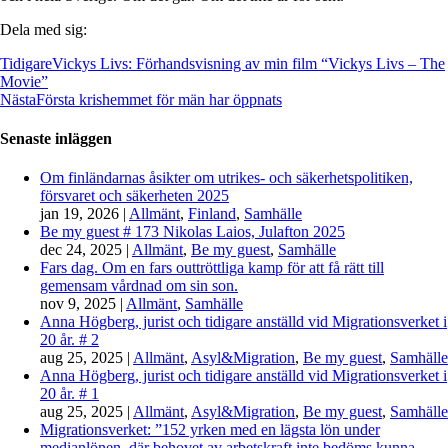
Dela med sig:
Tidigare
Vickys Livs: Förhandsvisning av min film “Vickys Livs – The
Movie”
Nästa
Första krishemmet för män har öppnats
Senaste inläggen
Om finländarnas åsikter om utrikes- och säkerhetspolitiken,
försvaret och säkerheten 2025
jan 19, 2026
|
Allmänt
,
Finland
,
Samhälle
Be my guest # 173 Nikolas Laios, Julafton 2025
dec 24, 2025
|
Allmänt
,
Be my guest
,
Samhälle
Fars dag. Om en fars outtröttliga kamp för att få rätt till
gemensam vårdnad om sin son.
nov 9, 2025
|
Allmänt
,
Samhälle
Anna Högberg, jurist och tidigare anställd vid Migrationsverket i
20 år. # 2
aug 25, 2025
|
Allmänt
,
Asyl&Migration
,
Be my guest
,
Samhälle
Anna Högberg, jurist och tidigare anställd vid Migrationsverket i
20 år. # 1
aug 25, 2025
|
Allmänt
,
Asyl&Migration
,
Be my guest
,
Samhälle
Migrationsverket: ”152 yrken med en lägsta lön under
medianlönen, där behovet av arbetskraft inte bedöms kunna