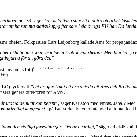
geringen och så säger han hela tiden som ett mantra att arbetslösheten 
ar att ha samma statistikuppgifter som hela övriga EU har. Då landar 
a.”
 Ams-chefen. Folkpartiets Lars Leijonborg kallade Ams för propagandac
tt betrakta honom som socialdemokratisk valarbetare. Men han har ju e
gningarna för att göra det.”
Hans Karlsson, arbetslivsminister
ritt)
i LO) tycker att
”det är oförskämt att ens antyda att Ams och Bo Bylun
ritisera generaldirektören för AMS.
 är utomordentligt kompetent”
, säger Karlsson med emfas. Jaha!? Med 
omordentligt kompetent”
på Banverket betyder inte med automatik att h
n inom den statliga förvaltningen. Det är ovärdigt,”
säger arbetslivsmin