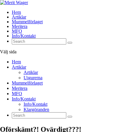
Hem
Artiklar
Mummelförlaget
Meritera
MFO
Info/Kontakt
Välj sida
Hem
Artiklar
Artiklar
Uigurerna
Mummelförlaget
Meritera
MFO
Info/Kontakt
Info/Kontakt
Klargöranden
Oförskämt?! Ovärdigt???!