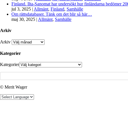
Finland. Ilta-Sanomat har undersökt hur finländarna bedömer 2000-
jul 3, 2025
|
Allmänt
,
Finland
,
Samhälle
Om rättsdatabaser. Tänk om det blir så här…
maj 30, 2025
|
Allmänt
,
Samhälle
Arkiv
Arkiv
Kategorier
Kategorier
© Merit Wager