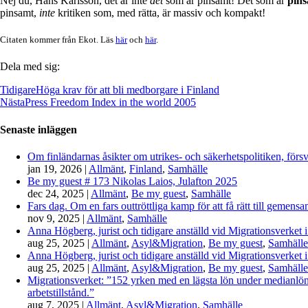
Nej du, Hans Karlsson, det är inte
det
som är pinsamt! Det som är
pin
pinsamt,
inte
kritiken som, med rätta, är massiv och kompakt!
Citaten kommer från Ekot. Läs
här
och
här
.
Dela med sig:
Tidigare
Höga krav för att bli medborgare i Finland
Nästa
Press Freedom Index in the world 2005
Senaste inläggen
Om finländarnas åsikter om utrikes- och säkerhetspolitiken, förs
jan 19, 2026
|
Allmänt
,
Finland
,
Samhälle
Be my guest # 173 Nikolas Laios, Julafton 2025
dec 24, 2025
|
Allmänt
,
Be my guest
,
Samhälle
Fars dag. Om en fars outtröttliga kamp för att få rätt till gemen
nov 9, 2025
|
Allmänt
,
Samhälle
Anna Högberg, jurist och tidigare anställd vid Migrationsverket i
aug 25, 2025
|
Allmänt
,
Asyl&Migration
,
Be my guest
,
Samhälle
Anna Högberg, jurist och tidigare anställd vid Migrationsverket i
aug 25, 2025
|
Allmänt
,
Asyl&Migration
,
Be my guest
,
Samhälle
Migrationsverket: ”152 yrken med en lägsta lön under medianlönen
arbetstillstånd.”
aug 7, 2025
|
Allmänt
,
Asyl&Migration
,
Samhälle