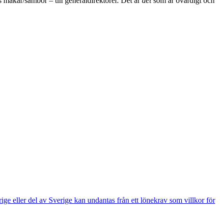
s makar/sambor – till generaldirektörer. Det är
det
som är ovärdigt och
e eller del av Sverige kan undantas från ett lönekrav som villkor för