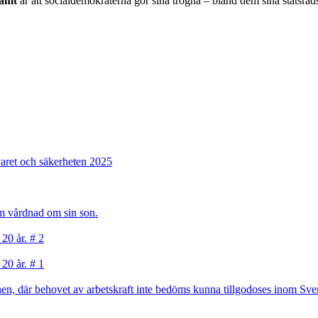
samt
är att socialdemokraterna gör sina trogna – bland dem sina statsråd
varet och säkerheten 2025
sam vårdnad om sin son.
 20 år. # 2
 20 år. # 1
, där behovet av arbetskraft inte bedöms kunna tillgodoses inom Sverig