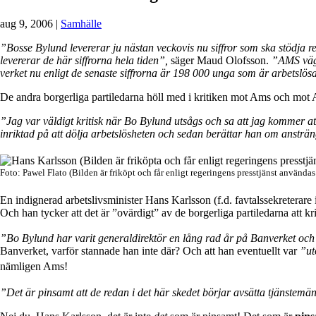
aug 9, 2006
|
Samhälle
”Bosse Bylund levererar ju nästan veckovis nu siffror som ska stödja re
levererar de här siffrorna hela tiden”,
säger Maud Olofsson.
”AMS vägr
verket nu enligt de senaste siffrorna är 198 000 unga som är arbetslös
De andra borgerliga partiledarna höll med i kritiken mot Ams och mot
”Jag var väldigt kritisk när Bo Bylund utsågs och sa att jag kommer a
inriktad på att dölja arbetslösheten och sedan berättar han om ansträn
Foto: Pawel Flato (Bilden är friköpt och får enligt regeringens presstjänst användas f
En indignerad arbetslivsminister Hans Karlsson (f.d. favtalssekreterare 
Och han tycker att det är ”ovärdigt” av de borgerliga partiledarna att k
”Bo Bylund har varit generaldirektör en lång rad år på Banverket och
Banverket, varför stannade han inte där? Och att han eventuellt var
”ut
nämligen Ams!
”Det är pinsamt att de redan i det här skedet börjar avsätta tjänstemä