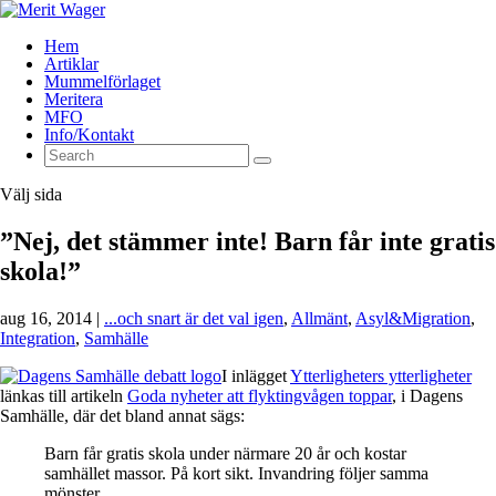
Hem
Artiklar
Mummelförlaget
Meritera
MFO
Info/Kontakt
Välj sida
”Nej, det stämmer inte! Barn får inte gratis
skola!”
aug 16, 2014
|
...och snart är det val igen
,
Allmänt
,
Asyl&Migration
,
Integration
,
Samhälle
I inlägget
Ytterligheters ytterligheter
länkas till artikeln
Goda nyheter att flyktingvågen toppar
, i Dagens
Samhälle, där det bland annat sägs:
Barn får gratis skola under närmare 20 år och kostar
samhället massor. På kort sikt. Invandring följer samma
mönster.