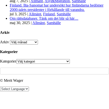
aug 7, 2025
|
Allmänt
,
Asyl&Migration
,
Samhälle
Finland. Ilta-Sanomat har undersökt hur finländarna bedömer
2000-talets presidenter i förhållande till varandra.
jul 3, 2025
|
Allmänt
,
Finland
,
Samhälle
Om rättsdatabaser. Tänk om det blir så här…
maj 30, 2025
|
Allmänt
,
Samhälle
Arkiv
Arkiv
Kategorier
Kategorier
© Merit Wager