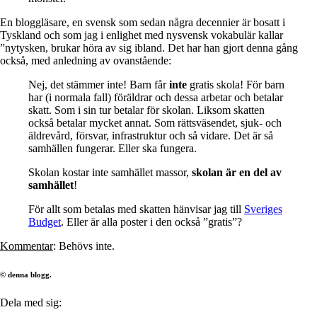
En bloggläsare, en svensk som sedan några decennier är bosatt i
Tyskland och som jag i enlighet med nysvensk vokabulär kallar
”nytysken, brukar höra av sig ibland. Det har han gjort denna gång
också, med anledning av ovanstående:
Nej, det stämmer inte! Barn får
inte
gratis skola! För barn
har (i normala fall) föräldrar och dessa arbetar och betalar
skatt. Som i sin tur betalar för skolan. Liksom skatten
också betalar mycket annat. Som rättsväsendet, sjuk- och
äldrevård, försvar, infrastruktur och så vidare. Det är så
samhällen fungerar. Eller ska fungera.
Skolan kostar inte samhället massor,
skolan är en del av
samhället
!
För allt som betalas med skatten hänvisar jag till
Sveriges
Budget
. Eller är alla poster i den också ”gratis”?
Kommentar
: Behövs inte.
© denna blogg.
Dela med sig: