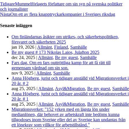
Tidigare
Mummelförlagets författare om sin syn på svenska politiker
och journalister
Nästa
Om ett av flera knapptryckarkompanier i Sveriges riksdag
Senaste inläggen
Om finländarnas åsikter om utrikes- och säkerhetspolitiken,
försvaret och säkerheten 2025
jan 19, 2026
|
Allmänt
,
Finland
,
Samhälle
Be my guest # 173 Nikolas Laios, Julafton 2025
dec 24, 2025
|
Allmänt
,
Be my guest
,
Samhälle
Fars dag. Om en fars outtröttliga kamp för att få rätt till
gemensam vårdnad om sin son.
nov 9, 2025
|
Allmänt
,
Samhälle
Anna Högberg, jurist och tidigare anställd vid Migrationsverket i
20 år. # 2
aug 25, 2025
|
Allmänt
,
Asyl&Migration
,
Be my guest
,
Samhälle
Anna Högberg, jurist och tidigare anställd vid Migrationsverket i
20 år. # 1
aug 25, 2025
|
Allmänt
,
Asyl&Migration
,
Be my guest
,
Samhälle
Migrationsverket: ”152 yrken med en lägsta lön under
medianlönen, där behovet av arbetskraft inte bedöms kunna
tillgodoses inom Sverige eller del av Sverige kan undantas från
ett lönekrav som villkor för arbetstillstånd.”