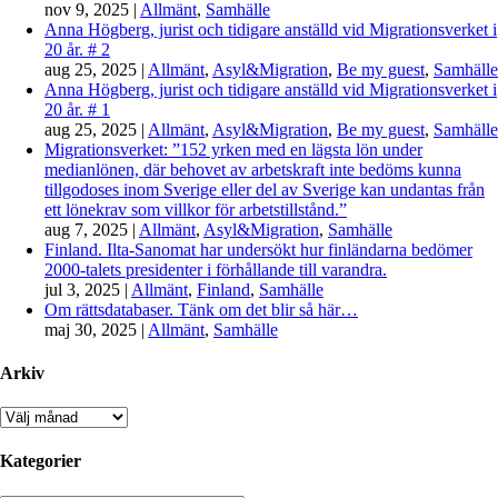
nov 9, 2025
|
Allmänt
,
Samhälle
Anna Högberg, jurist och tidigare anställd vid Migrationsverket i
20 år. # 2
aug 25, 2025
|
Allmänt
,
Asyl&Migration
,
Be my guest
,
Samhälle
Anna Högberg, jurist och tidigare anställd vid Migrationsverket i
20 år. # 1
aug 25, 2025
|
Allmänt
,
Asyl&Migration
,
Be my guest
,
Samhälle
Migrationsverket: ”152 yrken med en lägsta lön under
medianlönen, där behovet av arbetskraft inte bedöms kunna
tillgodoses inom Sverige eller del av Sverige kan undantas från
ett lönekrav som villkor för arbetstillstånd.”
aug 7, 2025
|
Allmänt
,
Asyl&Migration
,
Samhälle
Finland. Ilta-Sanomat har undersökt hur finländarna bedömer
2000-talets presidenter i förhållande till varandra.
jul 3, 2025
|
Allmänt
,
Finland
,
Samhälle
Om rättsdatabaser. Tänk om det blir så här…
maj 30, 2025
|
Allmänt
,
Samhälle
Arkiv
Arkiv
Kategorier