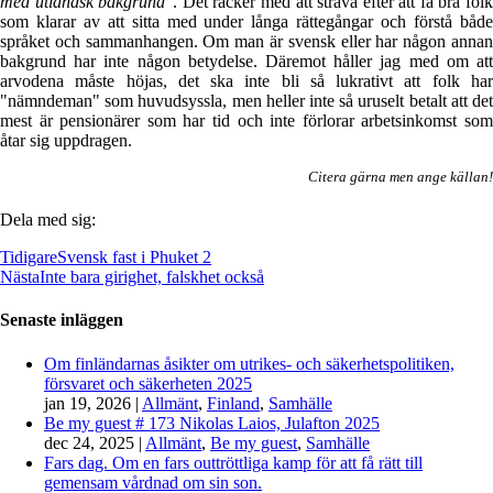
med utländsk bakgrund"
. Det räcker med att sträva efter att få bra fol
som klarar av att sitta med under långa rättegångar och förstå både
språket och sammanhangen. Om man är svensk eller har någon annan
bakgrund har inte någon betydelse. Däremot håller jag med om att
arvodena måste höjas, det ska inte bli så lukrativt att folk har
"nämndeman" som huvudsyssla, men heller inte så uruselt betalt att det
mest är pensionärer som har tid och inte förlorar arbetsinkomst som
åtar sig uppdragen.
Citera gärna men ange källan!
Dela med sig:
Tidigare
Svensk fast i Phuket 2
Nästa
Inte bara girighet, falskhet också
Senaste inläggen
Om finländarnas åsikter om utrikes- och säkerhetspolitiken,
försvaret och säkerheten 2025
jan 19, 2026
|
Allmänt
,
Finland
,
Samhälle
Be my guest # 173 Nikolas Laios, Julafton 2025
dec 24, 2025
|
Allmänt
,
Be my guest
,
Samhälle
Fars dag. Om en fars outtröttliga kamp för att få rätt till
gemensam vårdnad om sin son.