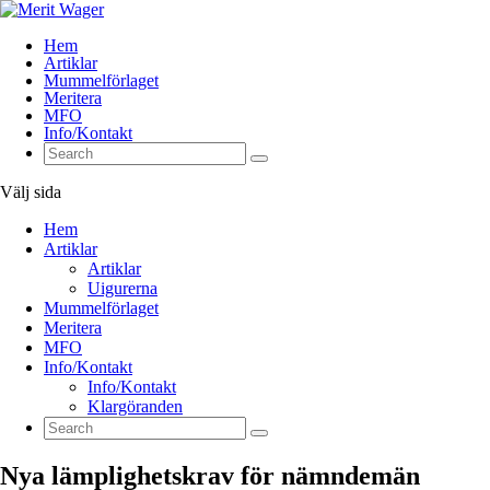
Hem
Artiklar
Mummelförlaget
Meritera
MFO
Info/Kontakt
Välj sida
Hem
Artiklar
Artiklar
Uigurerna
Mummelförlaget
Meritera
MFO
Info/Kontakt
Info/Kontakt
Klargöranden
Nya lämplighetskrav för nämndemän