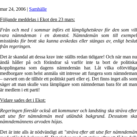
mar 24, 2006
|
Samhälle
Följande meddelas i Ekot den 23 mars:
Från och med i sommar införs ett lämplighetskrav för den som vill
vara nämndeman i en domstol. Nämndemän som till exempel
misstänks för brott ska kunna avskedas eller stängas av, enligt beslut
från regeringen.
Det är skandal att dessa krav inte ställts redan tidigare! Och när man nu
ändå håller på och förändrar så varför inte ta bort de politiska
kopplingarna som dagens nämndemän har. Låt vilka oförvitliga
medborgare som helst anmäla sitt intresse att fungera som nämndeman
– oavsett om de tillhör ett politiskt parti eller ej. Det finns inget alls som
säger att man skulle vara lämpligare som nämndeman bara för att man
är medlem i ett parti!
Vidare sades det i Ekot:
Regeringen föreslår också att kommuner och landsting ska sträva efter
att utse fler nämndemän med utländsk bakgrund. Dessutom ska
nämndemännens arvoden höjas.
Det är inte alls är nödvändigt att
"sträva efter att utse fler nämndemä