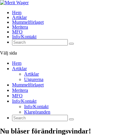
Hem
Artiklar
Mummelförlaget
Meritera
MFO
Info/Kontakt
Välj sida
Hem
Artiklar
Artiklar
Uigurerna
Mummelförlaget
Meritera
MFO
Info/Kontakt
Info/Kontakt
Klargöranden
Nu blåser förändringsvindar!