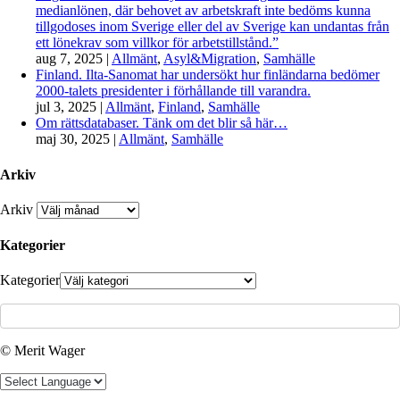
medianlönen, där behovet av arbetskraft inte bedöms kunna
tillgodoses inom Sverige eller del av Sverige kan undantas från
ett lönekrav som villkor för arbetstillstånd.”
aug 7, 2025
|
Allmänt
,
Asyl&Migration
,
Samhälle
Finland. Ilta-Sanomat har undersökt hur finländarna bedömer
2000-talets presidenter i förhållande till varandra.
jul 3, 2025
|
Allmänt
,
Finland
,
Samhälle
Om rättsdatabaser. Tänk om det blir så här…
maj 30, 2025
|
Allmänt
,
Samhälle
Arkiv
Arkiv
Kategorier
Kategorier
© Merit Wager