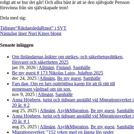
roligt att se hur det går! Och allra bäst är att se den självgode Persson
försvinna från sin självskapade tron!
Dela med sig:
Tidigare
“RikdagsledaRmot” i SVT
Nästa
Jag läser Nuri Kinos blogg
Senaste inläggen
Om finländarnas åsikter om utrikes- och säkerhetspolitiken,
försvaret och säkerheten 2025
jan 19, 2026
|
Allmänt
,
Finland
,
Samhälle
Be my guest # 173 Nikolas Laios, Julafton 2025
dec 24, 2025
|
Allmänt
,
Be my guest
,
Samhälle
Fars dag. Om en fars outtröttliga kamp för att få rätt till
gemensam vårdnad om sin son.
nov 9, 2025
|
Allmänt
,
Samhälle
Anna Högberg, jurist och tidigare anställd vid Migrationsverket i
20 år. # 2
aug 25, 2025
|
Allmänt
,
Asyl&Migration
,
Be my guest
,
Samhälle
Anna Högberg, jurist och tidigare anställd vid Migrationsverket i
20 år. # 1
aug 25, 2025
|
Allmänt
,
Asyl&Migration
,
Be my guest
,
Samhälle
Migrationsverket: ”152 yrken med en lägsta lön under