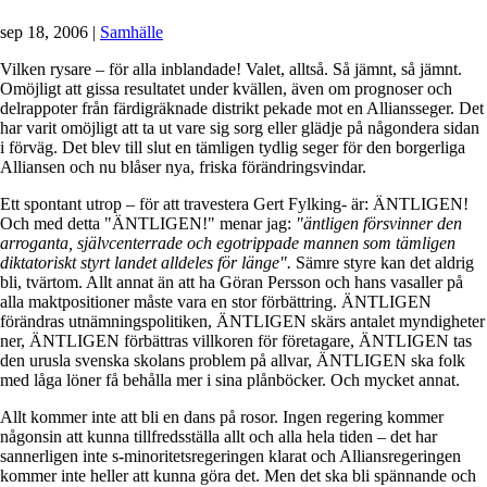
sep 18, 2006
|
Samhälle
Vilken rysare – för alla inblandade! Valet, alltså. Så jämnt, så jämnt.
Omöjligt att gissa resultatet under kvällen, även om prognoser och
delrappoter från färdigräknade distrikt pekade mot en Alliansseger. Det
har varit omöjligt att ta ut vare sig sorg eller glädje på någondera sidan
i förväg. Det blev till slut en tämligen tydlig seger för den borgerliga
Alliansen och nu blåser nya, friska förändringsvindar.
Ett spontant utrop – för att travestera Gert Fylking- är: ÄNTLIGEN!
Och med detta "ÄNTLIGEN!" menar jag:
"äntligen försvinner den
arroganta, självcenterrade och egotrippade mannen som tämligen
diktatoriskt styrt landet alldeles för länge".
Sämre styre kan det aldrig
bli, tvärtom. Allt annat än att ha Göran Persson och hans vasaller på
alla maktpositioner måste vara en stor förbättring. ÄNTLIGEN
förändras utnämningspolitiken, ÄNTLIGEN skärs antalet myndigheter
ner, ÄNTLIGEN förbättras villkoren för företagare, ÄNTLIGEN tas
den urusla svenska skolans problem på allvar, ÄNTLIGEN ska folk
med låga löner få behålla mer i sina plånböcker. Och mycket annat.
Allt kommer inte att bli en dans på rosor. Ingen regering kommer
någonsin att kunna tillfredsställa allt och alla hela tiden – det har
sannerligen inte s-minoritetsregeringen klarat och Alliansregeringen
kommer inte heller att kunna göra det. Men det ska bli spännande och