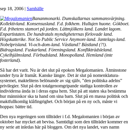
sep 18, 2006
|
Samhälle
Bananmonarki. Dumskallarnas sammansvärjning.
Kollektivland. Konsensusland. F.d. folkhem. Hullujen huone. Gökboet.
F.d. frihetens stamort på jorden. Lättmjölkens land. Landet lagom.
Enpartistaten. De hundratals myndigheternas förlovade land.
Högskatterike. Not So Public Service Anymore-land. Jantelags-land.
Nobelprisland. Vi-och-dom-land. Västland? Bästland (?!).
Bidragsland. Fuskarland. Föreningsland. Konflikträdsleland.
Cykelhjälmsland. Förbudsland. Monopolland. Hemland (inte
fosterland).
Så har det varit. Nu är det slut på epoken Megalomanien. Åtminstone
under fyra år framåt. Kanske längre. Det är slut på nomenklatura-
systemet, maktelitens belönande av sig själv, ”den politiska adelns”
privilegier. Slut på den totalgenomgripande statliga kontrollen av
individerna ända in i deras egna hem. Slut på att staten ska bestämma
hur människor ska ta hand om sina barn. Slut på en massa politisk och
maktfullkomlig klåfingrighet. Och början på en ny och, måste vi
hoppas: bättre tid.
Den nya regeringen som tillträder i f.d. Megalomanien i början av
oktober har mycket att bevisa. Samtidigt som den tillträder kommer en
ny serie att inledas här på bloggen. Om det nya landet, vars namn