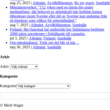
aug 25, 2025
|
Allmänt
,
Asyl&Migration
,
Be my guest
,
Samhälle
Migrationsverket: ”152 yrken med en lägsta lön under
medianlönen, där behovet av arbetskraft inte bedöms kunna
tillgodoses inom Sverige eller del av Sverige kan undantas från
ett lönekrav som villkor för arbetstillstånd.”
aug 7, 2025
|
Allmänt
,
Asyl&Migration
,
Samhälle
Finland. Ilta-Sanomat har undersökt hur finländarna bedömer
2000-talets presidenter i förhållande till varandra.
jul 3, 2025
|
Allmänt
,
Finland
,
Samhälle
Om rättsdatabaser. Tänk om det blir så här…
maj 30, 2025
|
Allmänt
,
Samhälle
Arkiv
Arkiv
Kategorier
Kategorier
© Merit Wager