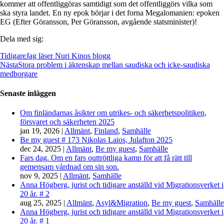
kommer att offentliggöras samtidigt som det offentliggörs vilka som
ska styra landet. En ny epok börjar i det forna Megalomanien: epoken
EG (Efter Göransson, Per Göransson, avgående statsminister)!
Dela med sig:
Tidigare
Jag läser Nuri Kinos blogg
Nästa
Stora problem i äktenskap mellan saudiska och icke-saudiska
medborgare
Senaste inläggen
Om finländarnas åsikter om utrikes- och säkerhetspolitiken,
försvaret och säkerheten 2025
jan 19, 2026
|
Allmänt
,
Finland
,
Samhälle
Be my guest # 173 Nikolas Laios, Julafton 2025
dec 24, 2025
|
Allmänt
,
Be my guest
,
Samhälle
Fars dag. Om en fars outtröttliga kamp för att få rätt till
gemensam vårdnad om sin son.
nov 9, 2025
|
Allmänt
,
Samhälle
Anna Högberg, jurist och tidigare anställd vid Migrationsverket i
20 år. # 2
aug 25, 2025
|
Allmänt
,
Asyl&Migration
,
Be my guest
,
Samhälle
Anna Högberg, jurist och tidigare anställd vid Migrationsverket i
20 år. # 1