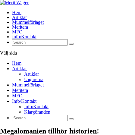
Hem
Artiklar
Mummelförlaget
Meritera
MFO
Info/Kontakt
Välj sida
Hem
Artiklar
Artiklar
Uigurerna
Mummelförlaget
Meritera
MFO
Info/Kontakt
Info/Kontakt
Klargöranden
Megalomanien tillhör historien!