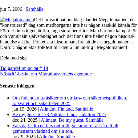
jun 7, 2006
|
Samhälle
Det har varit nationaldag i landet Megalomanien, en
”konstruerad” dag som medborgarna inte har någon särskild känsla för.
För det finns inget att fira, inga stora bedrifter. Man har inte kämpat för
och vunnit sin självständighet och det finns inte heller någon historisk
händelse att fira. Folket ska liksom bara fira att de är megalomaner…
Därför: någon äkta folkfest blir den 6 juni aldrig i Megalomanien!
Dela med sig:
Tidigare
Mumincitat # 18
Nästa
JO-beslut om Migrationsverkets agerande
Senaste inläggen
Om finländarnas åsikter om utrikes- och säkerhetspolitiken,
försvaret och säkerheten 2025
jan 19, 2026
|
Allmänt
,
Finland
,
Samhälle
Be my guest # 173 Nikolas Laios, Julafton 2025
dec 24, 2025
|
Allmänt
,
Be my guest
,
Samhälle
Fars dag. Om en fars outtröttliga kamp för att få rätt till
gemensam vårdnad om sin son.
nov 9, 2025
|
Allmänt
,
Samhälle