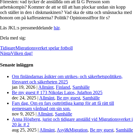
Förresten: vad tycker de anställda om att få G Persson som
arbetskompis? Kommer de att se till att han plockar undan sin kopp
och ställer in den i diskmaskinen? Vad ska de sitta och småsnacka med
honom om på kafferasterna? Politik? Opinionssiffror för s?
Läs JKL:s pressmeddelande
här
.
Dela med sig:
Tidigare
Migrationsverket spelar fotboll
Nästa
Vilken dag!
Senaste inläggen
Om finländarnas åsikter om utrikes- och säkerhetspolitiken,
försvaret och säkerheten 2025
jan 19, 2026
|
Allmänt
,
Finland
,
Samhälle
Be my guest # 173 Nikolas Laios, Julafton 2025
dec 24, 2025
|
Allmänt
,
Be my guest
,
Samhälle
Fars dag. Om en fars outtröttliga kamp för att få rätt till
gemensam vårdnad om sin son.
nov 9, 2025
|
Allmänt
,
Samhälle
Anna Högberg, jurist och tidigare anställd vid Migrationsverket i
20 år. # 2
aug 25, 2025
|
Allmänt
,
Asyl&Migration
,
Be my guest
,
Samhälle