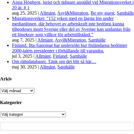
Anna Högberg, jurist och tidigare anställd vid Migrationsverket i
20 år. # 1
aug 25, 2025
|
Allmänt
,
Asyl&Migration
,
Be my guest
,
Samhälle
Migrationsverket: ”152 yrken med en lägsta lön under
medianlönen, där behovet av arbetskraft inte bedöms kunna
tillgodoses inom Sverige eller del av Sverige kan undantas från
ett lönekrav som villkor för arbetstillstånd.”
aug 7, 2025
|
Allmänt
,
Asyl&Migration
,
Samhälle
Finland. Ilta-Sanomat har undersökt hur finländarna bedömer
2000-talets presidenter i förhållande till varandra.
jul 3, 2025
|
Allmänt
,
Finland
,
Samhälle
Om rättsdatabaser. Tänk om det blir så här…
maj 30, 2025
|
Allmänt
,
Samhälle
Arkiv
Arkiv
Kategorier
Kategorier