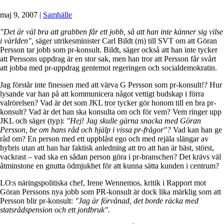
maj 9, 2007
|
Samhälle
"Det är väl bra att grabben får ett jobb, så att han inte känner sig vilse
i världen",
säger utrikesminister Carl Bildt (m) till SVT om att Göran
Persson tar jobb som pr-konsult. Bildt, säger också att han inte tycker
att Perssons uppdrag är en stor sak, men han tror att Persson får svårt
att jobba med pr-uppdrag gentemot regeringen och socialdemokratin.
Jag förstår inte finessen med att värva G Persson som pr-konsult!? Hur
lysande var han på att kommunicera något vettigt budskap i förra
valrörelsen? Vad är det som JKL tror tycker gör honom till en bra pr-
konsult? Vad är det han ska konsulta om och för vem? Vem ringer upp
JKL och säger (typ):
"Hej! Jag skulle gärna snacka med Göran
Persson, be om hans råd och hjälp i vissa pr-frågor"?
Vad kan han ge
råd om? En person med ett uppblåst ego och med rejäla slängar av
hybris utan att han har faktisk anledning att tro att han är bäst, störst,
vackrast – vad ska en sådan person göra i pr-branschen? Det krävs väl
åtminstone en gnutta ödmjukhet för att kunna sätta kunden i centrum?
LO:s näringspolitiska chef, Irene Wennemos, kritik i Rapport mot
Göran Perssons nya jobb som PR-konsult är dock lika märklig som att
Persson blir pr-konsult:
"Jag är förvånad, det borde räcka med
statsrådspension och ett jordbruk".