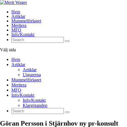
Hem
Artiklar
Mummelförlaget
Meritera
MFO
Info/Kontakt
Välj sida
Hem
Artiklar
Artiklar
Uigurerna
Mummelförlaget
Meritera
MFO
Info/Kontakt
Info/Kontakt
Klargöranden
Göran Persson i Stjärnhov ny pr-konsult