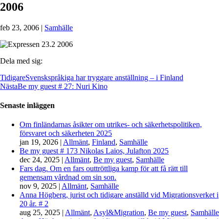
2006
feb 23, 2006
|
Samhälle
Dela med sig:
Tidigare
Svenskspråkiga har tryggare anställning – i Finland
Nästa
Be my guest # 27: Nuri Kino
Senaste inläggen
Om finländarnas åsikter om utrikes- och säkerhetspolitiken,
försvaret och säkerheten 2025
jan 19, 2026
|
Allmänt
,
Finland
,
Samhälle
Be my guest # 173 Nikolas Laios, Julafton 2025
dec 24, 2025
|
Allmänt
,
Be my guest
,
Samhälle
Fars dag. Om en fars outtröttliga kamp för att få rätt till
gemensam vårdnad om sin son.
nov 9, 2025
|
Allmänt
,
Samhälle
Anna Högberg, jurist och tidigare anställd vid Migrationsverket i
20 år. # 2
aug 25, 2025
|
Allmänt
,
Asyl&Migration
,
Be my guest
,
Samhälle