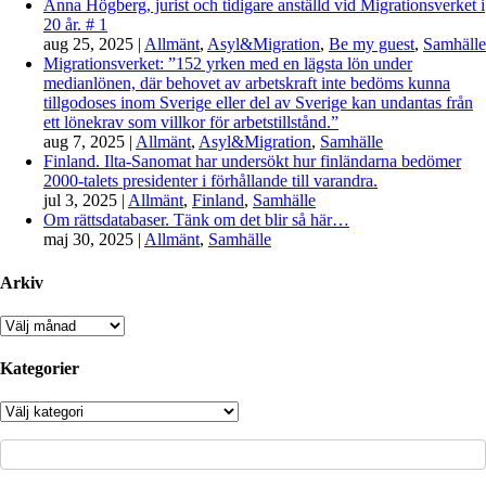
Anna Högberg, jurist och tidigare anställd vid Migrationsverket i
20 år. # 1
aug 25, 2025
|
Allmänt
,
Asyl&Migration
,
Be my guest
,
Samhälle
Migrationsverket: ”152 yrken med en lägsta lön under
medianlönen, där behovet av arbetskraft inte bedöms kunna
tillgodoses inom Sverige eller del av Sverige kan undantas från
ett lönekrav som villkor för arbetstillstånd.”
aug 7, 2025
|
Allmänt
,
Asyl&Migration
,
Samhälle
Finland. Ilta-Sanomat har undersökt hur finländarna bedömer
2000-talets presidenter i förhållande till varandra.
jul 3, 2025
|
Allmänt
,
Finland
,
Samhälle
Om rättsdatabaser. Tänk om det blir så här…
maj 30, 2025
|
Allmänt
,
Samhälle
Arkiv
Arkiv
Kategorier
Kategorier