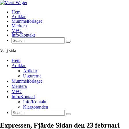
Hem
Artiklar
Mummelförlaget
Meritera
MFO
Info/Kontakt
Välj sida
Hem
Artiklar
Artiklar
Uigurerna
Mummelförlaget
Meritera
MFO
Info/Kontakt
Info/Kontakt
Klargöranden
Expressen, Fjärde Sidan den 23 februari