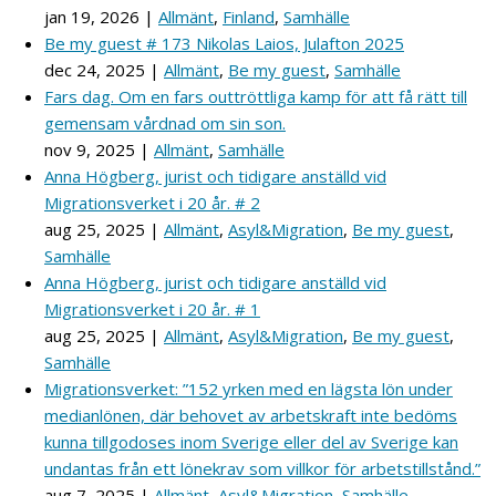
jan 19, 2026
|
Allmänt
,
Finland
,
Samhälle
Be my guest # 173 Nikolas Laios, Julafton 2025
dec 24, 2025
|
Allmänt
,
Be my guest
,
Samhälle
Fars dag. Om en fars outtröttliga kamp för att få rätt till
gemensam vårdnad om sin son.
nov 9, 2025
|
Allmänt
,
Samhälle
Anna Högberg, jurist och tidigare anställd vid
Migrationsverket i 20 år. # 2
aug 25, 2025
|
Allmänt
,
Asyl&Migration
,
Be my guest
,
Samhälle
Anna Högberg, jurist och tidigare anställd vid
Migrationsverket i 20 år. # 1
aug 25, 2025
|
Allmänt
,
Asyl&Migration
,
Be my guest
,
Samhälle
Migrationsverket: ”152 yrken med en lägsta lön under
medianlönen, där behovet av arbetskraft inte bedöms
kunna tillgodoses inom Sverige eller del av Sverige kan
undantas från ett lönekrav som villkor för arbetstillstånd.”
aug 7, 2025
|
Allmänt
,
Asyl&Migration
,
Samhälle