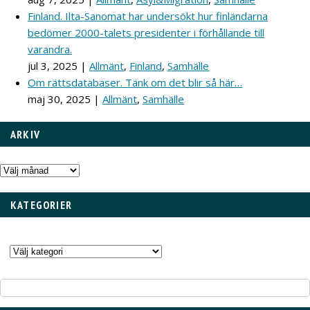
Finland. Ilta-Sanomat har undersökt hur finländarna
bedömer 2000-talets presidenter i förhållande till
varandra.
jul 3, 2025
|
Allmänt
,
Finland
,
Samhälle
Om rättsdatabaser. Tänk om det blir så här…
maj 30, 2025
|
Allmänt
,
Samhälle
ARKIV
Arkiv
KATEGORIER
Kategorier