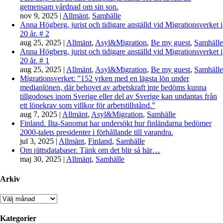
gemensam vårdnad om sin son.
nov 9, 2025
|
Allmänt
,
Samhälle
Anna Högberg, jurist och tidigare anställd vid Migrationsverket i
20 år. # 2
aug 25, 2025
|
Allmänt
,
Asyl&Migration
,
Be my guest
,
Samhälle
Anna Högberg, jurist och tidigare anställd vid Migrationsverket i
20 år. # 1
aug 25, 2025
|
Allmänt
,
Asyl&Migration
,
Be my guest
,
Samhälle
Migrationsverket: ”152 yrken med en lägsta lön under
medianlönen, där behovet av arbetskraft inte bedöms kunna
tillgodoses inom Sverige eller del av Sverige kan undantas från
ett lönekrav som villkor för arbetstillstånd.”
aug 7, 2025
|
Allmänt
,
Asyl&Migration
,
Samhälle
Finland. Ilta-Sanomat har undersökt hur finländarna bedömer
2000-talets presidenter i förhållande till varandra.
jul 3, 2025
|
Allmänt
,
Finland
,
Samhälle
Om rättsdatabaser. Tänk om det blir så här…
maj 30, 2025
|
Allmänt
,
Samhälle
Arkiv
Arkiv
Kategorier