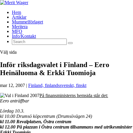
Hem
Artiklar
Mummelförlaget
Meritera
MFO
Info/Kontakt
Välj sida
Inför riksdagsvalet i Finland – Eero
Heinäluoma & Erkki Tuomioja
mar 12, 2007
|
Finland, finlandssvenskt, finskt
På finansministerns hemsida står det:
Eero anträffbar
Lördag 10.3.
kl 10.00 Drumsö köpcentrum (Drumsövägen 24)
kl 11.00 Revalplatsen, Östra centrum
kl 12.00 På piazzan i Östra centrum tillsammans med utrikesminister
Erkki Tuomioja