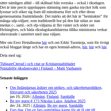
sitter nämligen alltid – till skillnad från svenska – också i riksdagen.
Det är inte precis uppsluppen stämning men ganka mycket folk som
lyssnar och söker sig fram till minsitrarna före och efter deras
gemensamma framträdande. Det märks att det här är "hemtrakter" för
många sdp-väljare, som traditionellt bor på den här sidan av stan
medan c-, saml.- och sfp-väljarna är fler väster och söder om
Helsingfors, och båda riksdagskandidaterna tillika ministrarna verkar
obesvärade i samröret med sina väljare.
Mer om Eero Heinäluoma
här
och om Erkki Tuomioja, som för övrigt
också bloggat länge och har en egen hotmail-adress,
här
,
här
och
här
.
Dela med sig:
Tidigare
Citerad i och citat ur Kristianstadsbladet
Nästa
Inför riksdagsvalet i Finland – Matti Vanhanen
Senaste inläggen
Om finländarnas åsikter om utrikes- och säkerhetspolitiken,
försvaret och säkerheten 2025
jan 19, 2026
|
Allmänt
,
Finland
,
Samhälle
Be my guest # 173 Nikolas Laios, Julafton 2025
dec 24, 2025
|
Allmänt
,
Be my guest
,
Samhälle
Fars dag. Om en fars outtröttliga kamp för att få rätt till