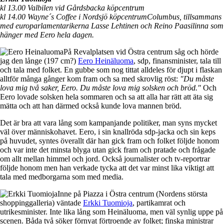
kl 13.00 Valbilen vid Gårdsbacka köpcentrum
kl 14.00 Wayne´s Coffee i Nordsjö köpcentrumColumbus, tillsammans
med europarlamentarikerna Lasse Lehtinen och Reino Paasilinna som
hänger med Eero hela dagen.
På Revalplatsen vid Östra centrum såg och hörde
jag den långe (197 cm?)
Eero Heinäluoma
, sdp, finansminister, tala till
och tala med folket. En gubbe som nog tittat alldeles för djupt i flaskan
alltför många gånger kom fram och sa med skrovlig röst:
"Du måste
lova mig två saker, Eero. Du måste lova mig solsken och bröd."
Och
Eero lovade solsken hela sommaren och sa att alla har rätt att äta sig
mätta och att han därmed också kunde lova mannen bröd.
Det är bra att vara lång som kampanjande politiker, man syns mycket
väl över människohavet. Eero, i sin knallröda sdp-jacka och sin keps
på huvudet, syntes överallt där han gick fram och folket följde honom
och var inte det minsta blyga utan gick fram och pratade och frågade
om allt mellan himmel och jord. Också journalister och tv-reportrar
följde honom men han verkade tycka att det var minst lika viktigt att
tala med medborgarna som med media.
Inne på Piazza i Östra centrum (Nordens största
shoppinggalleria) väntade
Erkki Tuomioja
, partikamrat och
utrikesminister. Inte lika lång som Heinäluoma, men väl synlig uppe på
scenen. Båda två söker förnyat förtroende av folket; finska ministrar