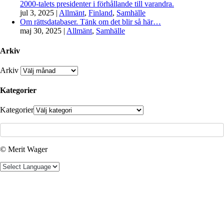
2000-talets presidenter i förhållande till varandra.
jul 3, 2025
|
Allmänt
,
Finland
,
Samhälle
Om rättsdatabaser. Tänk om det blir så här…
maj 30, 2025
|
Allmänt
,
Samhälle
Arkiv
Arkiv
Kategorier
Kategorier
© Merit Wager