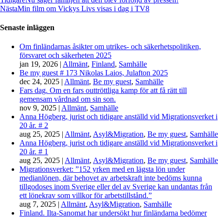
Nästa
Min film om Vickys Livs visas i dag i TV8
Senaste inläggen
Om finländarnas åsikter om utrikes- och säkerhetspolitiken,
försvaret och säkerheten 2025
jan 19, 2026
|
Allmänt
,
Finland
,
Samhälle
Be my guest # 173 Nikolas Laios, Julafton 2025
dec 24, 2025
|
Allmänt
,
Be my guest
,
Samhälle
Fars dag. Om en fars outtröttliga kamp för att få rätt till
gemensam vårdnad om sin son.
nov 9, 2025
|
Allmänt
,
Samhälle
Anna Högberg, jurist och tidigare anställd vid Migrationsverket i
20 år. # 2
aug 25, 2025
|
Allmänt
,
Asyl&Migration
,
Be my guest
,
Samhälle
Anna Högberg, jurist och tidigare anställd vid Migrationsverket i
20 år. # 1
aug 25, 2025
|
Allmänt
,
Asyl&Migration
,
Be my guest
,
Samhälle
Migrationsverket: ”152 yrken med en lägsta lön under
medianlönen, där behovet av arbetskraft inte bedöms kunna
tillgodoses inom Sverige eller del av Sverige kan undantas från
ett lönekrav som villkor för arbetstillstånd.”
aug 7, 2025
|
Allmänt
,
Asyl&Migration
,
Samhälle
Finland. Ilta-Sanomat har undersökt hur finländarna bedömer