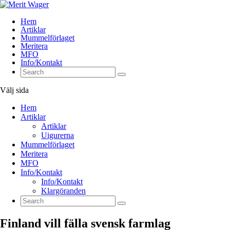
Hem
Artiklar
Mummelförlaget
Meritera
MFO
Info/Kontakt
Välj sida
Hem
Artiklar
Artiklar
Uigurerna
Mummelförlaget
Meritera
MFO
Info/Kontakt
Info/Kontakt
Klargöranden
Finland vill fälla svensk farmlag