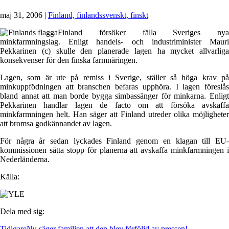
maj 31, 2006
|
Finland, finlandssvenskt, finskt
Finland försöker fälla Sveriges nya
minkfarmningslag. Enligt handels- och industriminister Mauri
Pekkarinen (c) skulle den planerade lagen ha mycket allvarliga
konsekvenser för den finska farmnäringen.
Lagen, som är ute på remiss i Sverige, ställer så höga krav på
minkuppfödningen att branschen befaras upphöra. I lagen föreslås
bland annat att man borde bygga simbassänger för minkarna. Enligt
Pekkarinen handlar lagen de facto om att försöka avskaffa
minkfarmningen helt. Han säger att Finland utreder olika möjligheter
att bromsa godkännandet av lagen.
För några år sedan lyckades Finland genom en klagan till EU-
kommissionen sätta stopp för planerna att avskaffa minkfarmningen i
Nederländerna.
Källa:
Dela med sig:
Tidigare
Nu säger familjen att den blev förföljd av pressen!