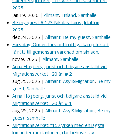
säkerhetspolitiken, försvaret och säkerheten
2025
jan 19, 2026
|
Allmänt
,
Finland
,
Samhälle
Be my guest # 173 Nikolas Laios, Julafton
2025
dec 24, 2025
|
Allmänt
,
Be my guest
,
Samhälle
Fars dag. Om en fars outtröttliga kamp för att
få rätt till gemensam vårdnad om sin son.
nov 9, 2025
|
Allmänt
,
Samhälle
Anna Högberg, jurist och tidigare anställd vid
Migrationsverket i 20 år. # 2
aug 25, 2025
|
Allmänt
,
Asyl&Migration
,
Be my
guest
,
Samhälle
Anna Högberg, jurist och tidigare anställd vid
Migrationsverket i 20 år. # 1
aug 25, 2025
|
Allmänt
,
Asyl&Migration
,
Be my
guest
,
Samhälle
Migrationsverket: ”152 yrken med en lägsta
lön under medianlönen, där behovet av