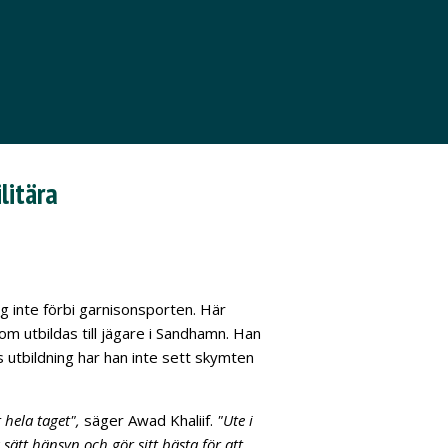
litära
g inte förbi garnisonsporten. Här
m utbildas till jägare i Sandhamn. Han
s utbildning har han inte sett skymten
 hela taget",
säger Awad Khaliif.
"Ute i
sätt hänsyn och gör sitt bästa för att