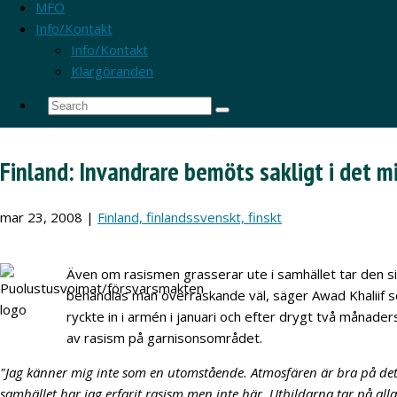
MFO
Info/Kontakt
Info/Kontakt
Klargöranden
Finland: Invandrare bemöts sakligt i det mi
mar 23, 2008
|
Finland, finlandssvenskt, finskt
Även om rasismen grasserar ute i samhället tar den si
behandlas man överraskande väl, säger Awad Khaliif so
ryckte in i armén i januari och efter drygt två månader
av rasism på garnisonsområdet.
"Jag känner mig inte som en utomstående. Atmosfären är bra på det
samhället har jag erfarit rasism men inte här. Utbildarna tar på alla 