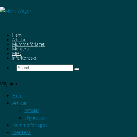
Hem
Artiklar
Mummelförlaget
Meritera
MFO
Info/Kontakt
Välj sida
Hem
Artiklar
Artiklar
Uigurerna
Mummelförlaget
Meritera