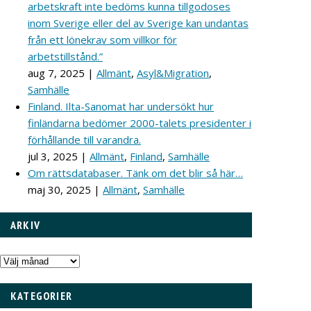
arbetskraft inte bedöms kunna tillgodoses
inom Sverige eller del av Sverige kan undantas
från ett lönekrav som villkor för
arbetstillstånd.”
aug 7, 2025
|
Allmänt
,
Asyl&Migration
,
Samhälle
Finland. Ilta-Sanomat har undersökt hur
finländarna bedömer 2000-talets presidenter i
förhållande till varandra.
jul 3, 2025
|
Allmänt
,
Finland
,
Samhälle
Om rättsdatabaser. Tänk om det blir så här…
maj 30, 2025
|
Allmänt
,
Samhälle
ARKIV
Arkiv
KATEGORIER