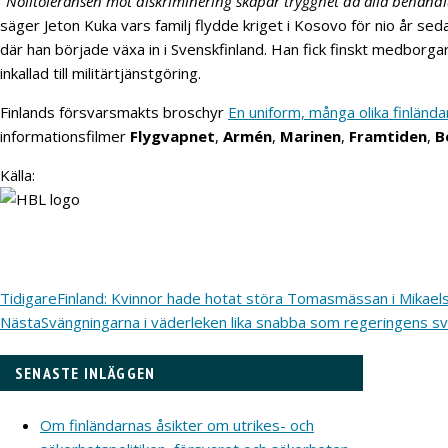
"Nolltoleransen mot diskriminering skapar trygghet då alla behandlas
säger Jeton Kuka vars familj flydde kriget i Kosovo för nio år se
där han började växa in i Svenskfinland. Han fick finskt medborga
inkallad till militärtjänstgöring.
Finlands försvarsmakts broschyr
En uniform, många olika finlända
informationsfilmer
Flygvapnet
,
Armén
,
Marinen
,
Framtiden
,
B
Källa:
Tidigare
Finland: Kvinnor hade hotat störa Tomasmässan i Mikaels
Nästa
Svängningarna i väderleken lika snabba som regeringens sv
SENASTE INLÄGGEN
Om finländarnas åsikter om utrikes- och