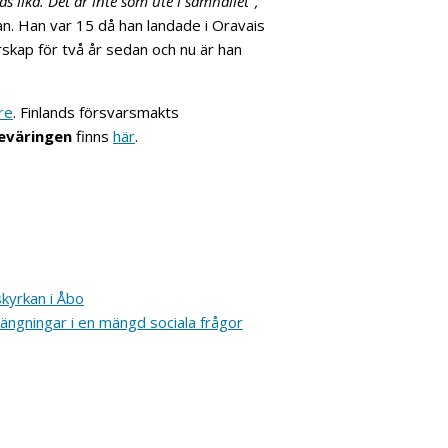
 lika. Det är inte som ute i samhället",
dan. Han var 15 då han landade i Oravais
rskap för två år sedan och nu är han
re
. Finlands försvarsmakts
eväringen
finns
här
.
kyrkan i Åbo
ängningar i en mängd sociala frågor