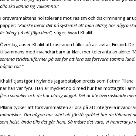
alla ska känna sig välkomna."
Försvarsmaktens nolltolerans mot rasism och diskriminering är u
papper:
"Kanske beror det på systemet att man aldrig hör några skäll
är tvång på att följa dem",
säger Awad Khaliif.
Över lag anser Khaliif att rasismen håller på att avta i Finland. 
tillsammans med invandrarbarn är klart mer toleranta än äldre:
"V
samma stridsuniformer på oss för att lära oss försvara samma land.
någon roll."
Khaliif tjänstgör i Nylands jägarbataljon precis som Fatmir Pllana.
när han var fyra. Han är mycket nöjd med hur han mottagits i arm
flera somalier och de har aldrig klagat. Det är lite överraskande men 
Pllana tycker att försvarsmakten är bra på att integrera invandra
människor. Om någon har svårt att förstå språket har de tålamod 
som helst, ända tills det går hem. Så måste det vara, vi hanterar ju 