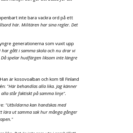
ppenbart inte bara vackra ord på ett
sord här. Militären har sina regler. Det
De yngre generationerna som vuxit upp
i har gått i samma skola och nu drar vi
 Då spelar hudfärgen liksom inte längre
 Han är kosovoalban och kom till Finland
én:
"Här behandlas alla lika. Jag känner
alla står faktiskt på samma linje".
re:
"Utbildarna kan handskas med
att lära ut samma sak hur många gånger
vapen."