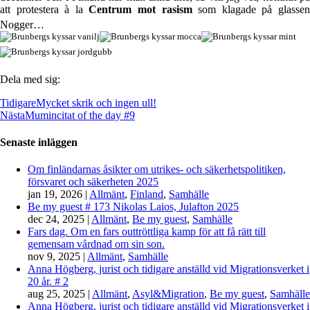
att protestera à la
Centrum mot rasism
som klagade på glasse
Nogger…
Dela med sig:
Tidigare
Mycket skrik och ingen ull!
Nästa
Mumincitat of the day #9
Senaste inläggen
Om finländarnas åsikter om utrikes- och säkerhetspolitiken,
försvaret och säkerheten 2025
jan 19, 2026
|
Allmänt
,
Finland
,
Samhälle
Be my guest # 173 Nikolas Laios, Julafton 2025
dec 24, 2025
|
Allmänt
,
Be my guest
,
Samhälle
Fars dag. Om en fars outtröttliga kamp för att få rätt till
gemensam vårdnad om sin son.
nov 9, 2025
|
Allmänt
,
Samhälle
Anna Högberg, jurist och tidigare anställd vid Migrationsverket i
20 år. # 2
aug 25, 2025
|
Allmänt
,
Asyl&Migration
,
Be my guest
,
Samhälle
Anna Högberg, jurist och tidigare anställd vid Migrationsverket i