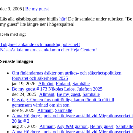
dec 9, 2005
|
Be my guest
Läs alla gästbloggningar hittills
här
! De är samlade under rubriken "Be
my guest" lite längre ner i högerspalten!
Dela med sig:
Tidigare
Tänkande och mänsklig polischef!
Nästa
Ankdammarnas ankdamm eller Heja Centern!
Senaste inläggen
Om finländarnas åsikter om utrikes- och säkerhetspolitiken,
försvaret och säkerheten 2025
jan 19, 2026
|
Allmänt
,
Finland
,
Samhälle
Be my guest # 173 Nikolas Laios, Julafton 2025
dec 24, 2025
|
Allmänt
,
Be my guest
,
Samhälle
Fars dag. Om en fars outtröttliga kamp för att få rätt till
gemensam vårdnad om sin son.
nov 9, 2025
|
Allmänt
,
Samhälle
Anna Högberg, jurist och tidigare anställd vid Migrationsverket i
20 år. # 2
aug 25, 2025
|
Allmänt
,
Asyl&Migration
,
Be my guest
,
Samhälle
Anna Högberg, jurist och tidigare anställd vid Migrationsverket i