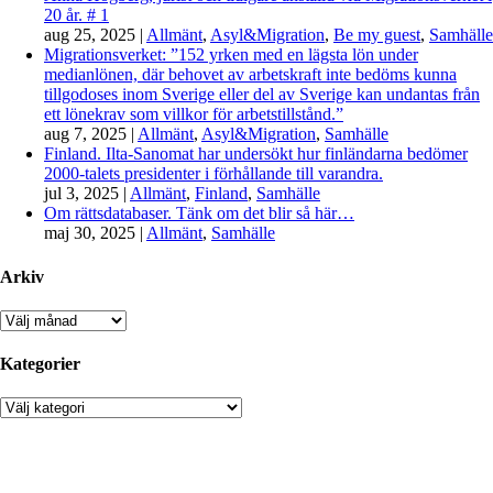
20 år. # 1
aug 25, 2025
|
Allmänt
,
Asyl&Migration
,
Be my guest
,
Samhälle
Migrationsverket: ”152 yrken med en lägsta lön under
medianlönen, där behovet av arbetskraft inte bedöms kunna
tillgodoses inom Sverige eller del av Sverige kan undantas från
ett lönekrav som villkor för arbetstillstånd.”
aug 7, 2025
|
Allmänt
,
Asyl&Migration
,
Samhälle
Finland. Ilta-Sanomat har undersökt hur finländarna bedömer
2000-talets presidenter i förhållande till varandra.
jul 3, 2025
|
Allmänt
,
Finland
,
Samhälle
Om rättsdatabaser. Tänk om det blir så här…
maj 30, 2025
|
Allmänt
,
Samhälle
Arkiv
Arkiv
Kategorier
Kategorier