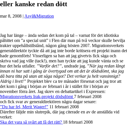
eller kanske redan dött
mar 8, 2008
|
Asyl&Migration
Jag har länge – ända sedan det kom på tal – varnat för det idiotiska
påhittet om ”a special unit” i Flen där man på två veckor skulle bevilja
irakier uppehållstillstånd, någon gång hösten 2007. Migrationsverkets
generaldirektör tyckte då att jag inte borde kritisera ett projekt inann det
hade genomförts! Visserligen sa han att jag givetvis fick säga och
skriva vad jag ville (tack!), men han tyckte att jag kunde vänta och se
hur det hela utfaller.
”Varför det?”
, undrade jag. ”
När jag redan långt
innan ni har satt i gång är övertygad om att det är dödsdömt, ska jag
då bara titta på utan att säga något? Det verkar ju helt vansinnigt?
Aldrig i livet!”
Projektet blev ca tre månader försenat och jag tror att
det kom i gång i början av februari i år i stället för i början av
november förra året. Jag skrev en debattartikel i Expressen:
Migrationsverkets Irak-projekt dödsdömt
7 februari 2008
och fick svar av generaldirektören några dagar senare:
”Du har fel, Merit Wager!”
11 februari 2008
Därefter fäljde min slutrepik, där jag citerade en av de anställda vid
verket:
Ska det vara så svårt att få det rätt?
18 februari 2008