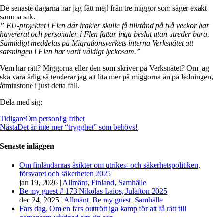
De senaste dagarna har jag fått mejl från tre miggor som säger exakt
samma sak:
” EU-projektet i Flen där irakier skulle få tillstånd på två veckor har
havererat och personalen i Flen fattar inga beslut utan utreder bara.
Samtidigt meddelas på Migrationsverkets interna Verksnätet att
satsningen i Flen har varit väldigt lyckosam.”
Vem har rätt? Miggorna eller den som skriver på Verksnätet? Om jag
ska vara ärlig så tenderar jag att lita mer på miggorna än på ledningen,
åtminstone i just detta fall.
Dela med sig:
Tidigare
Om personlig frihet
Nästa
Det är inte mer “trygghet” som behövs!
Senaste inläggen
Om finländarnas åsikter om utrikes- och säkerhetspolitiken,
försvaret och säkerheten 2025
jan 19, 2026
|
Allmänt
,
Finland
,
Samhälle
Be my guest # 173 Nikolas Laios, Julafton 2025
dec 24, 2025
|
Allmänt
,
Be my guest
,
Samhälle
Fars dag. Om en fars outtröttliga kamp för att få rätt till