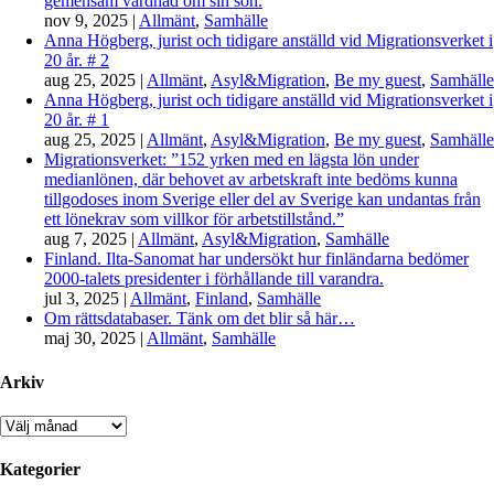
gemensam vårdnad om sin son.
nov 9, 2025
|
Allmänt
,
Samhälle
Anna Högberg, jurist och tidigare anställd vid Migrationsverket i
20 år. # 2
aug 25, 2025
|
Allmänt
,
Asyl&Migration
,
Be my guest
,
Samhälle
Anna Högberg, jurist och tidigare anställd vid Migrationsverket i
20 år. # 1
aug 25, 2025
|
Allmänt
,
Asyl&Migration
,
Be my guest
,
Samhälle
Migrationsverket: ”152 yrken med en lägsta lön under
medianlönen, där behovet av arbetskraft inte bedöms kunna
tillgodoses inom Sverige eller del av Sverige kan undantas från
ett lönekrav som villkor för arbetstillstånd.”
aug 7, 2025
|
Allmänt
,
Asyl&Migration
,
Samhälle
Finland. Ilta-Sanomat har undersökt hur finländarna bedömer
2000-talets presidenter i förhållande till varandra.
jul 3, 2025
|
Allmänt
,
Finland
,
Samhälle
Om rättsdatabaser. Tänk om det blir så här…
maj 30, 2025
|
Allmänt
,
Samhälle
Arkiv
Arkiv
Kategorier