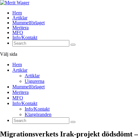
Hem
Artiklar
Mummelförlaget
Meritera
MFO
Info/Kontakt
Välj sida
Hem
Artiklar
Artiklar
Uigurerna
Mummelförlaget
Meritera
MFO
Info/Kontakt
Info/Kontakt
Klargöranden
Migrationsverkets Irak-projekt dödsdömt –