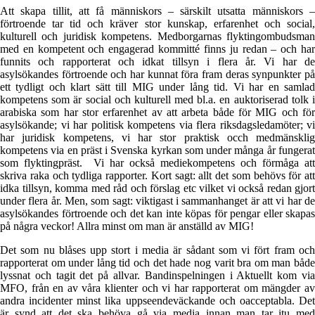
Att skapa tillit, att få människors – särskilt utsatta människors –
förtroende tar tid och kräver stor kunskap, erfarenhet och social,
kulturell och juridisk kompetens. Medborgarnas flyktingombudsman
med en kompetent och engagerad kommitté finns ju redan – och har
funnits och rapporterat och idkat tillsyn i flera år. Vi har de
asylsökandes förtroende och har kunnat föra fram deras synpunkter på
ett tydligt och klart sätt till MIG under lång tid. Vi har en samlad
kompetens som är social och kulturell med bl.a. en auktoriserad tolk i
arabiska som har stor erfarenhet av att arbeta både för MIG och för
asylsökande; vi har politisk kompetens via flera riksdagsledamöter; vi
har juridisk kompetens, vi har stor praktisk occh medmänsklig
kompetens via en präst i Svenska kyrkan som under många år fungerat
som flyktingpräst. Vi har också mediekompetens och förmåga att
skriva raka och tydliga rapporter. Kort sagt: allt det som behövs för att
idka tillsyn, komma med råd och förslag etc vilket vi också redan gjort
under flera år. Men, som sagt: viktigast i sammanhanget är att vi har de
asylsökandes förtroende och det kan inte köpas för pengar eller skapas
på några veckor! Allra minst om man är anställd av MIG!
Det som nu blåses upp stort i media är sådant som vi fört fram och
rapporterat om under lång tid och det hade nog varit bra om man både
lyssnat och tagit det på allvar. Bandinspelningen i Aktuellt kom via
MFO, från en av våra klienter och vi har rapporterat om mängder av
andra incidenter minst lika uppseendeväckande och oacceptabla. Det
är synd att det ska behöva gå via media innan man tar itu med