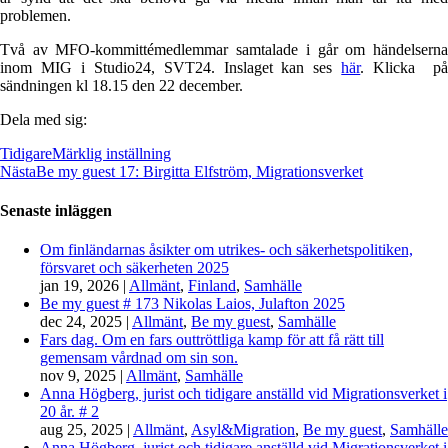
problemen.
Två av MFO-kommittémedlemmar samtalade i går om händelserna
inom MIG i Studio24, SVT24. Inslaget kan ses
här
. Klicka p
sändningen kl 18.15 den 22 december.
Dela med sig:
Tidigare
Märklig inställning
Nästa
Be my guest 17: Birgitta Elfström, Migrationsverket
Senaste inläggen
Om finländarnas åsikter om utrikes- och säkerhetspolitiken,
försvaret och säkerheten 2025
jan 19, 2026
|
Allmänt
,
Finland
,
Samhälle
Be my guest # 173 Nikolas Laios, Julafton 2025
dec 24, 2025
|
Allmänt
,
Be my guest
,
Samhälle
Fars dag. Om en fars outtröttliga kamp för att få rätt till
gemensam vårdnad om sin son.
nov 9, 2025
|
Allmänt
,
Samhälle
Anna Högberg, jurist och tidigare anställd vid Migrationsverket i
20 år. # 2
aug 25, 2025
|
Allmänt
,
Asyl&Migration
,
Be my guest
,
Samhälle
Anna Högberg, jurist och tidigare anställd vid Migrationsverket i