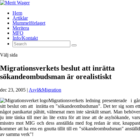
Hem
Artiklar
Mummelförlaget
Meritera
MFO
Info/Kontakt
Välj sida
Migrationsverkets beslut att inrätta
sökandeombudsman är orealistiskt
dec 23, 2005
|
Asyl&Migration
Migrationsverkets ledning presenterade i går
sitt beslut om att inrätta en "sökandeombudsman". Det ter sig som ett
något panikartat påhitt, välmenat men inte särskilt smart. Man behöver
ju inte tänka till mer än lite extra för att inse att de asylsökande, vars
misstro mot MIG och dess anställda med fog redan är stor, knappast
kommer att ha ens en gnutta tillit till en "sökandeombudsman" anställd
av samma verk"!