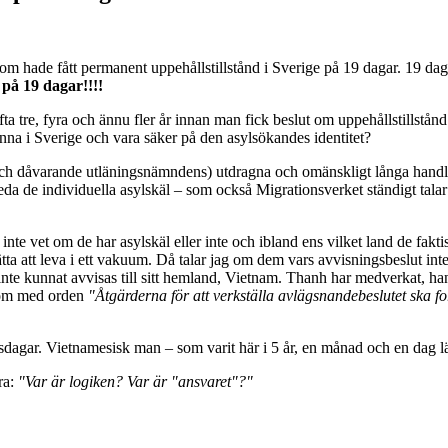
 hade fått permanent uppehållstillstånd i Sverige på 19 dagar. 19 dagar
 på 19 dagar!!!!
ta tre, fyra och ännu fler år innan man fick beslut om uppehållstillstånd
tanna i Sverige och vara säker på den asylsökandes identitet?
och dåvarande utläningsnämndens) utdragna och omänskligt långa handläg
a de individuella asylskäl – som också Migrationsverket ständigt talar 
inte vet om de har asylskäl eller inte och ibland ens vilket land de fakt
ta att leva i ett vakuum. Då talar jag om dem vars avvisningsbeslut inte
inte kunnat avvisas till sitt hemland, Vietnam. Thanh har medverkat, ha
nom med orden
"Åtgärderna för att verkställa avlägsnandebeslutet ska fo
tsdagar. Vietnamesisk man – som varit här i 5 år, en månad och en dag lä
ra:
"Var är logiken? Var är "ansvaret"?"