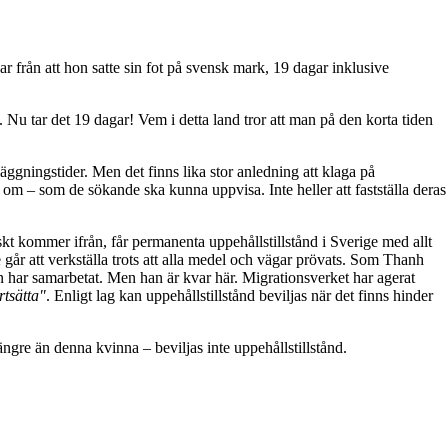
 från att hon satte sin fot på svensk mark, 19 dagar inklusive
. Nu tar det 19 dagar! Vem i detta land tror att man på den korta tiden
gningstider. Men det finns lika stor anledning att klaga på
om – som de sökande ska kunna uppvisa. Inte heller att fastställa deras
iskt kommer ifrån, får permanenta uppehållstillstånd i Sverige med allt
 går att verkställa trots att alla medel och vägar prövats. Som Thanh
n har samarbetat. Men han är kvar här. Migrationsverket har agerat
rtsätta"
. Enligt lag kan uppehållstillstånd beviljas när det finns hinder
ngre än denna kvinna – beviljas inte uppehållstillstånd.