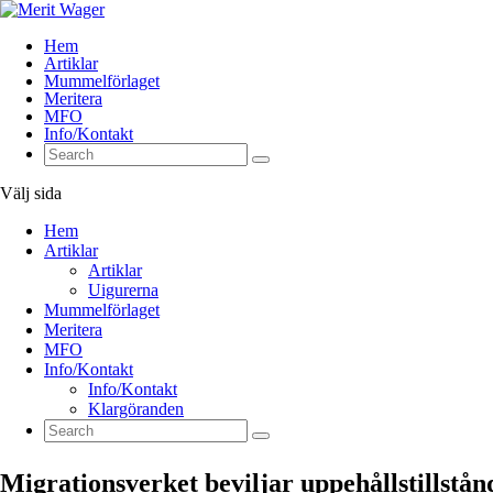
Hem
Artiklar
Mummelförlaget
Meritera
MFO
Info/Kontakt
Välj sida
Hem
Artiklar
Artiklar
Uigurerna
Mummelförlaget
Meritera
MFO
Info/Kontakt
Info/Kontakt
Klargöranden
Migrationsverket beviljar uppehållstillstån