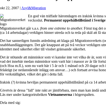
okt 22, 2007
|
Asyl&Migration
En god vän träffade häromdagen en irakisk kvinna som
veckoslut.
Permanent uppehållstillstånd i Sverige
Migrationsverket går s.a.s.
from one extreme to another.
Förut tog det of
(ca 14 arbetsdagar) verkligen hinner utreda och ta reda på skäl att få s
Det har sannerligen funnits anledning att klaga på Migrationsverkets (
snabbhandläggningen. Det går knappast att på två veckor verkligen utred
identitet med säkerhet eller till visshet gränsande säkerhet.
Det är stötande att människor som vi kanske inte vet vilka de är, som vi 
vad det innebär medan människor som varit här i massor av år får fortsät
(och Hoa m.fl.), som nu varit här i 5 år och 1 månad och 20 dagar och 
felaktigt (se nedanstående inlägg om ansvar…) och fortsatt avvisa ho
för verkställighet, vilket det gör i detta fall.
Irakisk (?) kvinna beviljas permannent uppehållstillstånd på ca 14 arbe
Givetvis är dessa "fall" inte rakt av jämförbara, men man kan ändå und
Läs mer under kategorirubriken
Vietnameserna
i högerspalten.
Dela med sig: