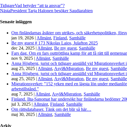
Tidigare
Vad betyder “att ta ansvar”?
Nästa
President Tarja Halonen besöker Saudiarabien
Senaste inläggen
Om finländarnas åsikter om utrikes- och säkerhetspolitiken, förs
jan 19, 2026
|
Allmänt
,
Finland
,
Samhälle
Be my guest # 173 Nikolas Laios, Julafton 2025
dec 24, 2025
|
Allmänt
,
Be my guest
,
Samhälle
Fars dag. Om en fars outtröttliga kamp för att få rätt till gemen
nov 9, 2025
|
Allmänt
,
Samhälle
Anna Högberg, jurist och tidigare anställd vid Migrationsverket i
aug 25, 2025
|
Allmänt
,
Asyl&Migration
,
Be my guest
,
Samhälle
Anna Högberg, jurist och tidigare anställd vid Migrationsverket i
aug 25, 2025
|
Allmänt
,
Asyl&Migration
,
Be my guest
,
Samhälle
Migrationsverket: ”152 yrken med en lägsta lön under medianlönen
arbetstillstånd.”
aug 7, 2025
|
Allmänt
,
Asyl&Migration
,
Samhälle
Finland. Ilta-Sanomat har undersökt hur finländarna bedömer 2000-
jul 3, 2025
|
Allmänt
,
Finland
,
Samhälle
Om rättsdatabaser. Tänk om det blir så här…
maj 30, 2025
|
Allmänt
,
Samhälle
Arkiv