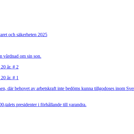
varet och säkerheten 2025
sam vårdnad om sin son.
 20 år. # 2
 20 år. # 1
, där behovet av arbetskraft inte bedöms kunna tillgodoses inom Sverig
talets presidenter i förhållande till varandra.