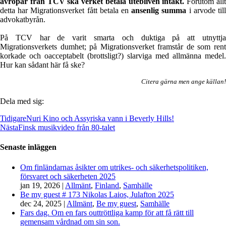
avropar från TCV ska verket betala utebliven intäkt.
Förutom all
detta har Migrationsverket fått betala en
ansenlig summa
i arvode til
advokatbyrån.
På TCV har de varit smarta och duktiga på att utnyttja
Migrationsverkets dumhet; på Migrationsverket framstår de som rent
korkade och oacceptabelt (brottsligt?) slarviga med allmänna medel.
Hur kan sådant här få ske?
Citera gärna men ange källan!
Dela med sig:
Tidigare
Nuri Kino och Assyriska vann i Beverly Hills!
Nästa
Finsk musikvideo från 80-talet
Senaste inläggen
Om finländarnas åsikter om utrikes- och säkerhetspolitiken,
försvaret och säkerheten 2025
jan 19, 2026
|
Allmänt
,
Finland
,
Samhälle
Be my guest # 173 Nikolas Laios, Julafton 2025
dec 24, 2025
|
Allmänt
,
Be my guest
,
Samhälle
Fars dag. Om en fars outtröttliga kamp för att få rätt till
gemensam vårdnad om sin son.