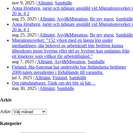
nov 9, 2025
|
Allmänt
,
Samhälle
Anna Högberg, jurist och tidigare anställd vid Migrationsverket i
20 år. # 2
aug 25, 2025
|
Allmänt
,
Asyl&Migration
,
Be my guest
,
Samhälle
Anna Högberg, jurist och tidigare anställd vid Migrationsverket i
20 år. # 1
aug 25, 2025
|
Allmänt
,
Asyl&Migration
,
Be my guest
,
Samhälle
Migrationsverket: ”152 yrken med en lägsta lön under
medianlönen, där behovet av arbetskraft inte bedöms kunna
tillgodoses inom Sverige eller del av Sverige kan undantas från
ett lönekrav som villkor för arbetstillstånd.”
aug 7, 2025
|
Allmänt
,
Asyl&Migration
,
Samhälle
Finland. Ilta-Sanomat har undersökt hur finländarna bedömer
2000-talets presidenter i förhållande till varandra.
jul 3, 2025
|
Allmänt
,
Finland
,
Samhälle
Om rättsdatabaser. Tänk om det blir så här…
maj 30, 2025
|
Allmänt
,
Samhälle
Arkiv
Arkiv
Kategorier