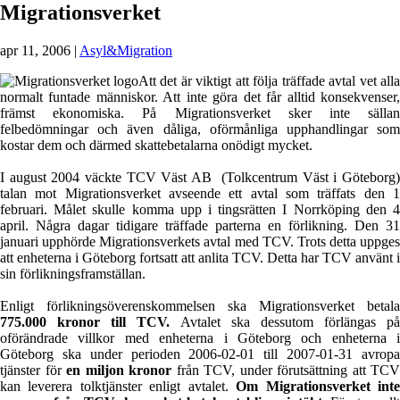
Migrationsverket
apr 11, 2006
|
Asyl&Migration
Att det är viktigt att följa träffade avtal vet alla
normalt funtade människor. Att inte göra det får alltid konsekvenser,
främst ekonomiska. På Migrationsverket sker inte sällan
felbedömningar och även dåliga, oförmånliga upphandlingar som
kostar dem och därmed skattebetalarna onödigt mycket.
I august 2004 väckte TCV Väst AB (Tolkcentrum Väst i Göteborg)
talan mot Migrationsverket avseende ett avtal som träffats den 1
februari. Målet skulle komma upp i tingsrätten I Norrköping den 4
april. Några dagar tidigare träffade parterna en förlikning. Den 31
januari upphörde Migrationsverkets avtal med TCV. Trots detta uppges
att enheterna i Göteborg fortsatt att anlita TCV. Detta har TCV använt i
sin förlikningsframställan.
Enligt förlikningsöverenskommelsen ska Migrationsverket betala
775.000 kronor till TCV.
Avtalet ska dessutom förlängas på
oförändrade villkor med enheterna i Göteborg och enheterna i
Göteborg ska under perioden 2006-02-01 till 2007-01-31 avropa
tjänster för
en miljon kronor
från TCV, under förutsättning att TCV
kan leverera tolktjänster enligt avtalet.
Om Migrationsverket int