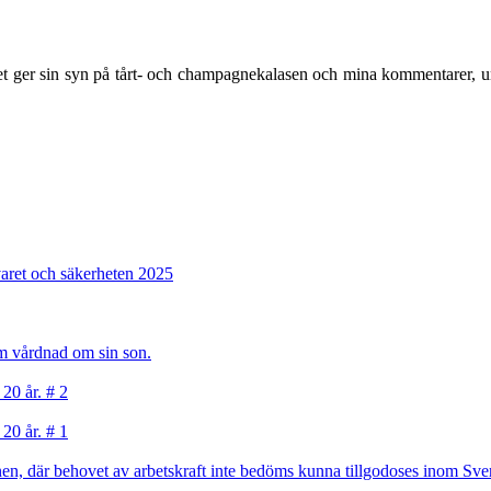
et ger sin syn på tårt- och champagnekalasen och mina kommentarer, 
varet och säkerheten 2025
sam vårdnad om sin son.
 20 år. # 2
 20 år. # 1
, där behovet av arbetskraft inte bedöms kunna tillgodoses inom Sverig