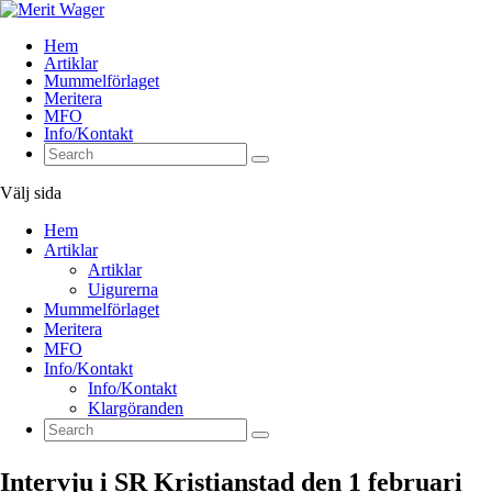
Hem
Artiklar
Mummelförlaget
Meritera
MFO
Info/Kontakt
Välj sida
Hem
Artiklar
Artiklar
Uigurerna
Mummelförlaget
Meritera
MFO
Info/Kontakt
Info/Kontakt
Klargöranden
Intervju i SR Kristianstad den 1 februari