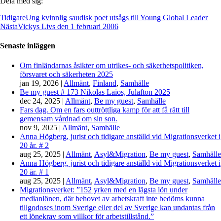
Dela med sig:
Tidigare
Ung kvinnlig saudisk poet utsågs till Young Global Leader
Nästa
Vickys Livs den 1 februari 2006
Senaste inläggen
Om finländarnas åsikter om utrikes- och säkerhetspolitiken,
försvaret och säkerheten 2025
jan 19, 2026
|
Allmänt
,
Finland
,
Samhälle
Be my guest # 173 Nikolas Laios, Julafton 2025
dec 24, 2025
|
Allmänt
,
Be my guest
,
Samhälle
Fars dag. Om en fars outtröttliga kamp för att få rätt till
gemensam vårdnad om sin son.
nov 9, 2025
|
Allmänt
,
Samhälle
Anna Högberg, jurist och tidigare anställd vid Migrationsverket i
20 år. # 2
aug 25, 2025
|
Allmänt
,
Asyl&Migration
,
Be my guest
,
Samhälle
Anna Högberg, jurist och tidigare anställd vid Migrationsverket i
20 år. # 1
aug 25, 2025
|
Allmänt
,
Asyl&Migration
,
Be my guest
,
Samhälle
Migrationsverket: ”152 yrken med en lägsta lön under
medianlönen, där behovet av arbetskraft inte bedöms kunna
tillgodoses inom Sverige eller del av Sverige kan undantas från
ett lönekrav som villkor för arbetstillstånd.”