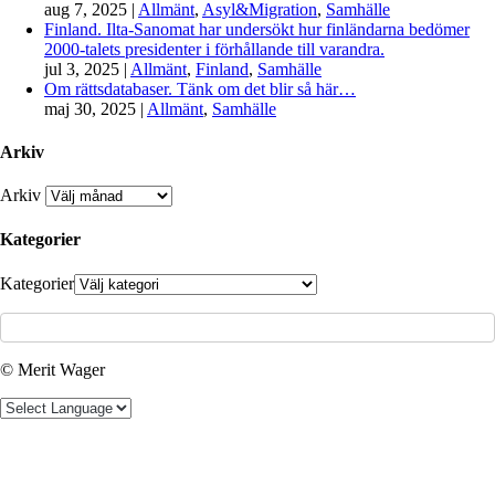
aug 7, 2025
|
Allmänt
,
Asyl&Migration
,
Samhälle
Finland. Ilta-Sanomat har undersökt hur finländarna bedömer
2000-talets presidenter i förhållande till varandra.
jul 3, 2025
|
Allmänt
,
Finland
,
Samhälle
Om rättsdatabaser. Tänk om det blir så här…
maj 30, 2025
|
Allmänt
,
Samhälle
Arkiv
Arkiv
Kategorier
Kategorier
© Merit Wager