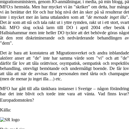
migrationsministern, genom JO-anmälningar, i media, på min blogg, på
MFO:s hemsida. Men hur mycket vi än "skriker" om detta, hur många
vi än berättar det för och hur hög nivå det än sker på så resulterar det
inte i mycket mer än lama uttalanden som att
"de menade inget illa"
.
Det är som att stå och tala rakt ut i yttre rymden, rakt ut i ett stort, svart
hål. MFO slog också larm tilll DO i april 2004 efter besök i
Hallstahammar men inte heller DO tyckte att det behövde göras något
åt den rent diskriminerande och nedvärderande behandlingen av
"dem".
Det är bara att konstatera att Migrationsverket och andra inblandade
aktörer anser att "de" inte har samma värde som "vi" och att "de"
därför får lov att tåla orättvisor, osympatisk, oempatisk och respektlös
behandling, otrevligt bemötande och undermåligt boende. De får lov
att tåla att när de avvisas firar personalen med tårta och champagne
(men de menar ju inget illa…) etc.
MFO har gått till alla tänkbara instanser i Sverige – någon förändring
har det inte blivit och torde inte vara att vänta. Vad finns kvar?
Europadomstolen?
Källa: