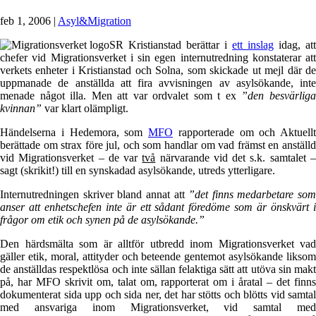
feb 1, 2006
|
Asyl&Migration
SR Kristianstad berättar i
ett inslag
idag, att
chefer vid Migrationsverket i sin egen internutredning konstaterar att
verkets enheter i Kristianstad och Solna, som skickade ut mejl där de
uppmanade de anställda att fira avvisningen av asylsökande, inte
menade något illa. Men att var ordvalet som t ex
”den besvärlig
kvinnan”
var klart olämpligt.
Händelserna i Hedemora, som
MFO
rapporterade om och Aktuellt
berättade om strax före jul, och som handlar om vad främst en anställd
vid Migrationsverket – de var
två
närvarande vid det s.k. samtalet 
sagt (skrikit!) till en synskadad asylsökande, utreds ytterligare.
Internutredningen skriver bland annat att
”det finns medarbetare som
anser att enhetschefen inte är ett sådant föredöme som är önskvärt i
frågor om etik och synen på de asylsökande.”
Den härdsmälta som är alltför utbredd inom Migrationsverket vad
gäller etik, moral, attityder och beteende gentemot asylsökande liksom
de anställdas respektlösa och inte sällan felaktiga sätt att utöva sin makt
på, har MFO skrivit om, talat om, rapporterat om i åratal – det finns
dokumenterat sida upp och sida ner, det har stötts och blötts vid samtal
med ansvariga inom Migrationsverket, vid samtal med