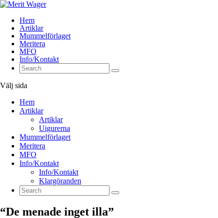
Hem
Artiklar
Mummelförlaget
Meritera
MFO
Info/Kontakt
Välj sida
Hem
Artiklar
Artiklar
Uigurerna
Mummelförlaget
Meritera
MFO
Info/Kontakt
Info/Kontakt
Klargöranden
“De menade inget illa”