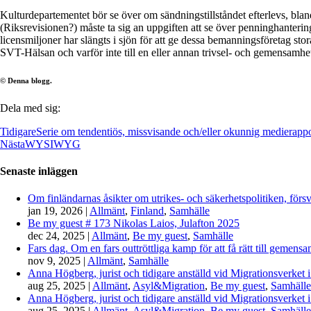
Kulturdepartementet bör se över om sändningstillståndet efterlevs, bla
(Riksrevisionen?) måste ta sig an uppgiften att se över penninghanter
licensmiljoner har slängts i sjön för att ge dessa bemanningsföretag stor
SVT-Hälsan och varför inte till en eller annan trivsel- och gemensamhe
© Denna blogg.
Dela med sig:
Tidigare
Serie om tendentiös, missvisande och/eller okunnig medierappo
Nästa
WYSIWYG
Senaste inläggen
Om finländarnas åsikter om utrikes- och säkerhetspolitiken, förs
jan 19, 2026
|
Allmänt
,
Finland
,
Samhälle
Be my guest # 173 Nikolas Laios, Julafton 2025
dec 24, 2025
|
Allmänt
,
Be my guest
,
Samhälle
Fars dag. Om en fars outtröttliga kamp för att få rätt till gemen
nov 9, 2025
|
Allmänt
,
Samhälle
Anna Högberg, jurist och tidigare anställd vid Migrationsverket i
aug 25, 2025
|
Allmänt
,
Asyl&Migration
,
Be my guest
,
Samhälle
Anna Högberg, jurist och tidigare anställd vid Migrationsverket i
aug 25, 2025
|
Allmänt
,
Asyl&Migration
,
Be my guest
,
Samhälle