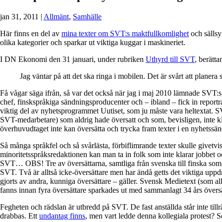
jan 31, 2011
|
Allmänt
,
Samhälle
Här finns en del av
mina texter om SVT:s maktfullkomlighet
och sällsy
olika kategorier och sparkar ut viktiga kuggar i maskineriet.
I DN Ekonomi den 31 januari, under rubriken
Uthyrd till SVT
, berätta
Jag väntar på att det ska ringa i mobilen. Det är svårt att planera 
Få vågar säga ifrån, så var det också när jag i maj 2010 lämnade SVT:s 
chef, finskspråkiga sändningsproducenter och – ibland – fick in report
viktig del av nyhetsprogrammet Uutiset, som ju måste vara heltextat. 
SVT-medarbetare) som aldrig hade översatt och som, bevisligen, inte klarar
överhuvudtaget inte kan översätta och trycka fram texter i en nyhetssän
Så många språkfel och så svårlästa, förbiflimrande texter skulle givet
minoritetsspråksredaktionen kan man ta in folk som inte klarar jobbet oc
SVT… OBS! Tre av översättarna, samtliga från svenska till finska som ju 
SVT. Två är alltså icke-översättare men har ändå getts det viktiga uppdr
gjorts av andra, kunniga översättare – gäller. Svensk Medietext (som a
fanns innan fyra översättare sparkades ut med sammanlagt 34 års översä
Fegheten och rädslan är utbredd på SVT. De fast anställda står inte tillr
drabbas. Ett
undantag finns
, men vart ledde denna kollegiala protest?