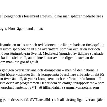
e i pengar och i försämrad arbetsmiljö när man splittrar medarbetare i
taget. Hon säger bland annat:
verksamheten malts ner och redaktionen inte längre hade en finskspråkig
essutom sparkade de ut sina översättare, som var och är en stor och
ia översättningsbyrån Svensk Medietext (grundad av tidigare sparkade
te räcker till, att de inte klarar av att redigera texter, att de
 som man inte gör något åt.
äva gedigen översättarvana och -kompetens – men på den nationella
ydligt högre kostnader än när kompetenta översättare arbetade direkt för
översätta till, är ytterst kompetenta och var förut direkt knutna till
 största delen av programmet! Det är dem de otaliga felrapporterna – som
tt uppdrag gentemot SVT: att tillhandahålla samma kompetens som
g (som drivs av f.d. SVT-anställda) och alla är ängsliga över att själva