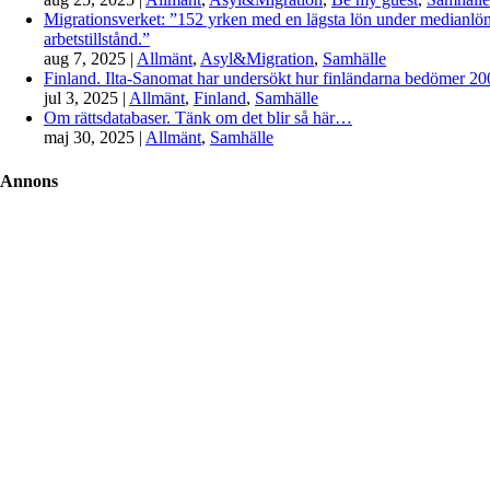
Migrationsverket: ”152 yrken med en lägsta lön under medianlönen
arbetstillstånd.”
aug 7, 2025
|
Allmänt
,
Asyl&Migration
,
Samhälle
Finland. Ilta-Sanomat har undersökt hur finländarna bedömer 2000-
jul 3, 2025
|
Allmänt
,
Finland
,
Samhälle
Om rättsdatabaser. Tänk om det blir så här…
maj 30, 2025
|
Allmänt
,
Samhälle
Annons