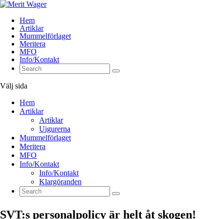
Hem
Artiklar
Mummelförlaget
Meritera
MFO
Info/Kontakt
Välj sida
Hem
Artiklar
Artiklar
Uigurerna
Mummelförlaget
Meritera
MFO
Info/Kontakt
Info/Kontakt
Klargöranden
SVT:s personalpolicy är helt åt skogen!