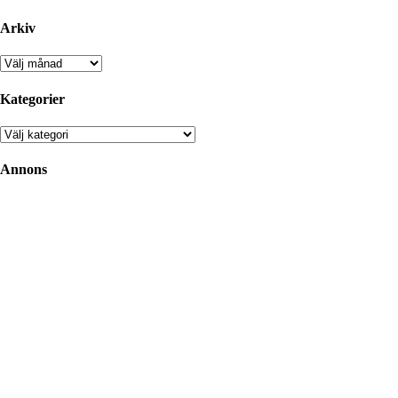
Arkiv
Arkiv
Kategorier
Kategorier
Annons