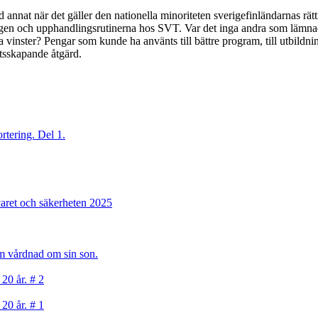
nd annat när det gäller den nationella minoriteten sverigefinländarnas 
ingen och upphandlingsrutinerna hos SVT. Var det inga andra som lämna
a vinster? Pengar som kunde ha använts till bättre program, till utbildnin
tsskapande åtgärd.
rtering. Del 1.
varet och säkerheten 2025
sam vårdnad om sin son.
 20 år. # 2
 20 år. # 1