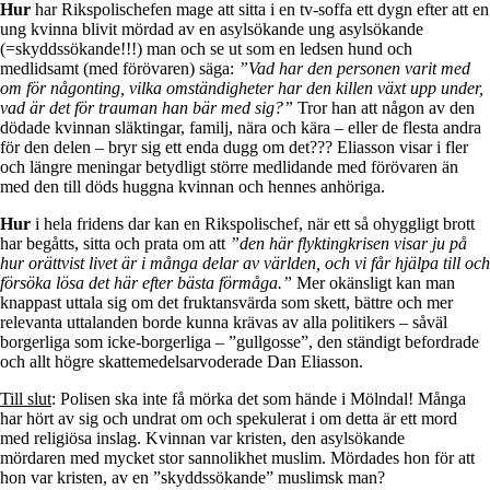
Hur
har Rikspolischefen mage att sitta i en tv-soffa ett dygn efter att en
ung kvinna blivit mördad av en asylsökande ung asylsökande
(=skyddssökande!!!) man och se ut som en ledsen hund och
medlidsamt (med förövaren) säga:
”Vad har den personen varit med
om för någonting, vilka omständigheter har den killen växt upp under,
vad är det för trauman han bär med sig?”
Tror han att någon av den
dödade kvinnan släktingar, familj, nära och kära – eller de flesta andra
för den delen – bryr sig ett enda dugg om det??? Eliasson visar i fler
och längre meningar betydligt större medlidande med förövaren än
med den till döds huggna kvinnan och hennes anhöriga.
Hur
i hela fridens dar kan en Rikspolischef, när ett så ohyggligt brott
har begåtts, sitta och prata om att
”den här flyktingkrisen visar ju på
hur orättvist livet är i många delar av världen, och vi får hjälpa till och
försöka lösa det här efter bästa förmåga.”
Mer okänsligt kan man
knappast uttala sig om det fruktansvärda som skett, bättre och mer
relevanta uttalanden borde kunna krävas av alla politikers – såväl
borgerliga som icke-borgerliga – ”gullgosse”, den ständigt befordrade
och allt högre skattemedelsarvoderade Dan Eliasson.
Till slut
: Polisen ska inte få mörka det som hände i Mölndal! Många
har hört av sig och undrat om och spekulerat i om detta är ett mord
med religiösa inslag. Kvinnan var kristen, den asylsökande
mördaren med mycket stor sannolikhet muslim. Mördades hon för att
hon var kristen, av en ”skyddssökande” muslimsk man?