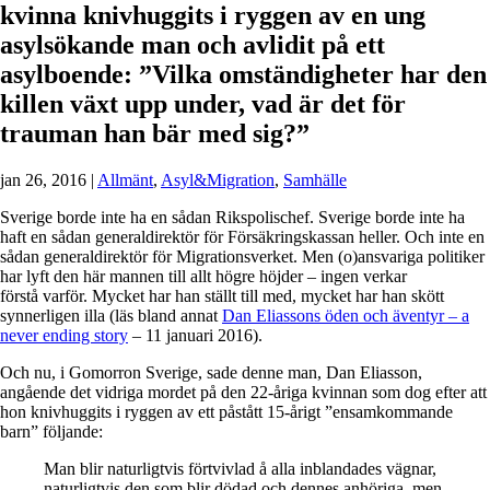
kvinna knivhuggits i ryggen av en ung
asylsökande man och avlidit på ett
asylboende: ”Vilka omständigheter har den
killen växt upp under, vad är det för
trauman han bär med sig?”
jan 26, 2016
|
Allmänt
,
Asyl&Migration
,
Samhälle
Sverige borde inte ha en sådan Rikspolischef.
Sverige borde inte ha
haft en sådan generaldirektör för Försäkringskassan heller. Och inte en
sådan generaldirektör för Migrationsverket. Men (o)ansvariga politiker
har lyft den här mannen till allt högre höjder – ingen verkar
förstå varför. Mycket har han ställt till med, mycket har han skött
synnerligen illa (läs bland annat
Dan Eliassons öden och äventyr – a
never ending story
– 11 januari 2016).
Och nu, i Gomorron Sverige, sade denne man, Dan Eliasson,
angående det vidriga mordet på den 22-åriga kvinnan som dog efter att
hon knivhuggits i ryggen av ett påstått 15-årigt ”ensamkommande
barn” följande:
Man blir naturligtvis förtvivlad å alla inblandades vägnar,
naturligtvis den som blir dödad och dennes anhöriga, men