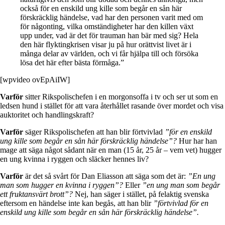
också för en enskild ung kille som begår en sån här
förskräcklig händelse, vad har den personen varit med om
för någonting, vilka omständigheter har den killen växt
upp under, vad är det för trauman han bär med sig? Hela
den här flyktingkrisen visar ju på hur orättvist livet är i
många delar av världen, och vi får hjälpa till och försöka
lösa det här efter bästa förmåga.”
[wpvideo ovEpAiIW]
Varför
sitter Rikspolischefen i en morgonsoffa i tv och ser ut som en
ledsen hund i stället för att vara återhållet rasande över mordet och visa
auktoritet och handlingskraft?
Varför
säger Rikspolischefen att han blir förtvivlad
”för en enskild
ung kille som begår en sån här förskräcklig händelse”?
Hur har han
mage att säga något sådant när en man (15 år, 25 år – vem vet) hugger
en ung kvinna i ryggen och släcker hennes liv?
Varför
är det så svårt för Dan Eliasson att säga som det är:
”En ung
man som hugger en kvinna i ryggen”?
Eller
”en ung man som begår
ett fruktansvärt brott”?
Nej, han säger i stället, på felaktig svenska
eftersom en händelse inte kan begås, att han blir
”förtvivlad för en
enskild ung kille som begår en sån här förskräcklig händelse”.