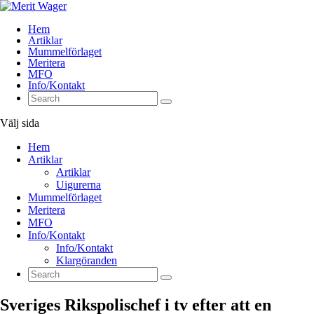
Hem
Artiklar
Mummelförlaget
Meritera
MFO
Info/Kontakt
Välj sida
Hem
Artiklar
Artiklar
Uigurerna
Mummelförlaget
Meritera
MFO
Info/Kontakt
Info/Kontakt
Klargöranden
Sveriges Rikspolischef i tv efter att en