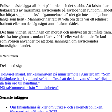
Polisen måste lägga alla kort på bordet och det snabbt. Att kristna har
trakasserats av muslimska asylsökande på asylboenden runt om i landet
har börjat sippra ut också i ”gammelmedia” (det går inte att dölja hur
länge som helst). Människor har rätt att veta om detta var ett religiöst
hatbrott eller om det låg något annat bakom dådet.
Det finns vittnen, sanningen om mordet och motivet till det måste fram,
det ska inte gömmas undan i ”arkiv 291” eller vad det nu är för kod
som Polisen använder för att dölja sanningen om asylsökandes
brottslighet i landet.
© Merit Wager
Dela med sig:
Tidigare
Finland. Inrikesministern på ministermöte i Amsterdam: ”Som
finländare har jag ibland svårt att förstå att det kan vara så besvärligt att
gå från ord till handling.”
Nästa
Kommentar från ”allmänheten”
Senaste inläggen
Om finländarnas åsikter om utrikes- och säkerhetspolitiken,
försvaret och säkerheten 2025