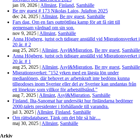
jan 19, 2026
|
Allmänt
,
Finland
,
Samhälle
Be my guest # 173 Nikolas Laios, Julafton 2025
dec 24, 2025
|
Allmänt
,
Be my guest
,
Samhälle
Fars dag. Om en fars outtröttliga kamp för att få rätt till
gemensam vårdnad om sin son.
nov 9, 2025
|
Allmänt
,
Samhälle
Anna Högberg, jurist och tidigare anställd vid Migrationsverket i
20 år. # 2
aug 25, 2025
|
Allmänt
,
Asyl&Migration
,
Be my guest
,
Samhälle
Anna Högberg, jurist och tidigare anställd vid Migrationsverket i
20 år. # 1
aug 25, 2025
|
Allmänt
,
Asyl&Migration
,
Be my guest
,
Samhälle
Migrationsverket: ”152 yrken med en lägsta lön under
medianlönen, där behovet av arbetskraft inte bedöms kunna
tillgodoses inom Sverige eller del av Sverige kan undantas från
ett lönekrav som villkor för arbetstillstånd.”
aug 7, 2025
|
Allmänt
,
Asyl&Migration
,
Samhälle
Finland. Ilta-Sanomat har undersökt hur finländarna bedömer
2000-talets presidenter i förhållande till varandra.
jul 3, 2025
|
Allmänt
,
Finland
,
Samhälle
Om rättsdatabaser. Tänk om det blir så här…
maj 30, 2025
|
Allmänt
,
Samhälle
Arkiv