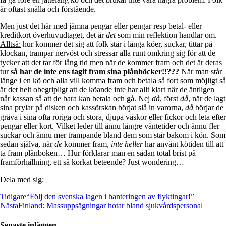
är oftast snälla och förstående.
Men just det här med jämna pengar eller pengar resp betal- eller
kreditkort överhuvudtaget, det är
det
som min reflektion handlar om.
Alltså:
hur kommer det sig att folk står i långa köer, suckar, tittar på
klockan, trampar nervöst och stressar alla runt omkring sig för att de
tycker att det tar för lång tid men när de kommer fram och det är deras
tur
så har de inte ens tagit fram sina plånböcker!!???
När man står
länge i en kö och alla vill komma fram och betala så fort som möjligt så
är det helt obegripligt att de köande inte har allt klart när de äntligen
når kassan så att de bara kan betala och gå. Nej
då
, först
då
, när de lagt
sina prylar på disken och kassörskan börjat slå in varorna,
då
börjar de
gräva i sina ofta röriga och stora, djupa väskor eller fickor och leta efter
pengar eller kort. Vilket leder till ännu längre väntetider och ännu fler
suckar och ännu mer trampande bland dem som står bakom i kön. Som
sedan själva, när
de
kommer fram,
inte heller
har använt kötiden till att
ta fram plånboken… Hur förklarar man en sådan total brist på
framförhållning, ett så korkat beteende? Just wondering…
Dela med sig:
Tidigare
“Följ den svenska lagen i hanteringen av flyktingar!”
Nästa
Finland: Massuppsägningar hotar bland sjukvårdspersonal
Senaste inläggen