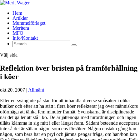
Hem
Artiklar
Mummelförlaget
Meritera
MFO
Info/Kontakt
Välj sida
Reflektion över bristen på framförhållning
i köer
okt 20, 2007
|
Allmänt
Efter en sväng ute på stan för att inhandla diverse småsaker i olika
butiker och efter att ha stått i flera köer reflekterar jag över människors
oförmåga att tänka fem minuter framåt. Svenskarna är disciplinerade
när det gäller att stå i kö. De är jättenoga med turordningen och ingen
tillåts klämma in sig mitt i eller längst fram. Sådant beteende accepteras
inte så det är sällan någon som ens försöker. Någon enstaka gång kan
någon, som bara har en pryl och jämna pengar fråga, om han/hon kan
få gå före en jättelång kö och det brukar inte vara några problem. Folk