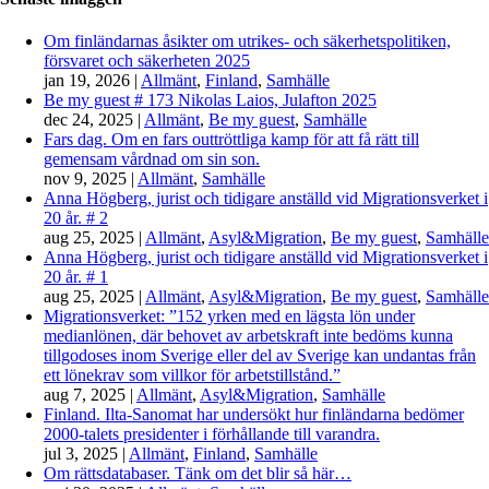
Om finländarnas åsikter om utrikes- och säkerhetspolitiken,
försvaret och säkerheten 2025
jan 19, 2026
|
Allmänt
,
Finland
,
Samhälle
Be my guest # 173 Nikolas Laios, Julafton 2025
dec 24, 2025
|
Allmänt
,
Be my guest
,
Samhälle
Fars dag. Om en fars outtröttliga kamp för att få rätt till
gemensam vårdnad om sin son.
nov 9, 2025
|
Allmänt
,
Samhälle
Anna Högberg, jurist och tidigare anställd vid Migrationsverket i
20 år. # 2
aug 25, 2025
|
Allmänt
,
Asyl&Migration
,
Be my guest
,
Samhälle
Anna Högberg, jurist och tidigare anställd vid Migrationsverket i
20 år. # 1
aug 25, 2025
|
Allmänt
,
Asyl&Migration
,
Be my guest
,
Samhälle
Migrationsverket: ”152 yrken med en lägsta lön under
medianlönen, där behovet av arbetskraft inte bedöms kunna
tillgodoses inom Sverige eller del av Sverige kan undantas från
ett lönekrav som villkor för arbetstillstånd.”
aug 7, 2025
|
Allmänt
,
Asyl&Migration
,
Samhälle
Finland. Ilta-Sanomat har undersökt hur finländarna bedömer
2000-talets presidenter i förhållande till varandra.
jul 3, 2025
|
Allmänt
,
Finland
,
Samhälle
Om rättsdatabaser. Tänk om det blir så här…