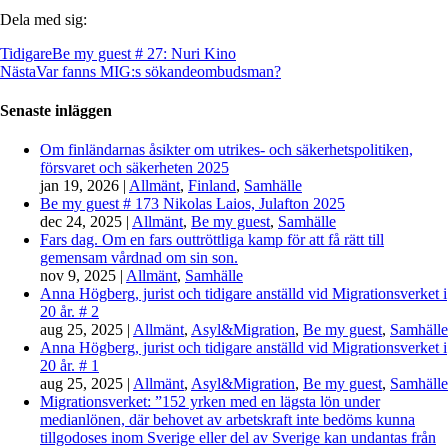
Dela med sig:
Tidigare
Be my guest # 27: Nuri Kino
Nästa
Var fanns MIG:s sökandeombudsman?
Senaste inläggen
Om finländarnas åsikter om utrikes- och säkerhetspolitiken,
försvaret och säkerheten 2025
jan 19, 2026
|
Allmänt
,
Finland
,
Samhälle
Be my guest # 173 Nikolas Laios, Julafton 2025
dec 24, 2025
|
Allmänt
,
Be my guest
,
Samhälle
Fars dag. Om en fars outtröttliga kamp för att få rätt till
gemensam vårdnad om sin son.
nov 9, 2025
|
Allmänt
,
Samhälle
Anna Högberg, jurist och tidigare anställd vid Migrationsverket i
20 år. # 2
aug 25, 2025
|
Allmänt
,
Asyl&Migration
,
Be my guest
,
Samhälle
Anna Högberg, jurist och tidigare anställd vid Migrationsverket i
20 år. # 1
aug 25, 2025
|
Allmänt
,
Asyl&Migration
,
Be my guest
,
Samhälle
Migrationsverket: ”152 yrken med en lägsta lön under
medianlönen, där behovet av arbetskraft inte bedöms kunna
tillgodoses inom Sverige eller del av Sverige kan undantas från