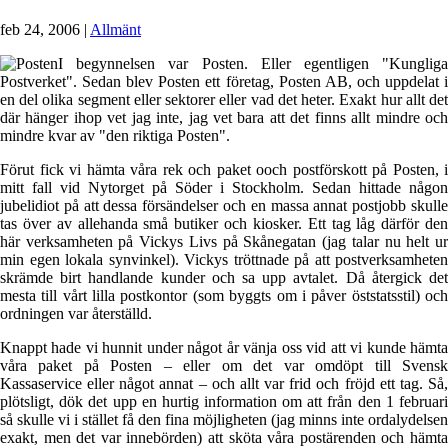
feb 24, 2006
|
Allmänt
I begynnelsen var Posten. Eller egentligen "Kungliga
Postverket". Sedan blev Posten ett företag, Posten AB, och uppdelat i
en del olika segment eller sektorer eller vad det heter. Exakt hur allt det
där hänger ihop vet jag inte, jag vet bara att det finns allt mindre och
mindre kvar av "den riktiga Posten".
Förut fick vi hämta våra rek och paket ooch postförskott på Posten, i
mitt fall vid Nytorget på Söder i Stockholm. Sedan hittade någon
jubelidiot på att dessa försändelser och en massa annat postjobb skulle
tas över av allehanda små butiker och kiosker. Ett tag låg därför den
här verksamheten på Vickys Livs på Skånegatan (jag talar nu helt ur
min egen lokala synvinkel). Vickys tröttnade på att postverksamheten
skrämde birt handlande kunder och sa upp avtalet. Då återgick det
mesta till vårt lilla postkontor (som byggts om i påver öststatsstil) och
ordningen var återställd.
Knappt hade vi hunnit under något år vänja oss vid att vi kunde hämta
våra paket på Posten – eller om det var omdöpt till Svensk
Kassaservice eller något annat – och allt var frid och fröjd ett tag. Så,
plötsligt, dök det upp en hurtig information om att från den 1 februari
så skulle vi i stället få den fina möjligheten (jag minns inte ordalydelsen
exakt, men det var innebörden) att sköta våra postärenden och hämta