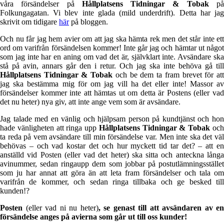
våra försändelser på
Hållplatsens Tidningar & Tobak
p
Folkungagatan. Vi blev inte glada (mild underdrift). Detta har jag
skrivit om tidigare
här
på bloggen.
Och nu får jag hem avier om att jag ska hämta rek men det står inte ett
ord om varifrån försändelsen kommer! Inte går jag och hämtar ut något
som jag inte har en aning om vad det är, självklart inte. Avsändare ska
stå på avin, annars går den i retur. Och jag ska inte behöva gå till
Hållplatsens Tidningar & Tobak
och be dem ta fram brevet för at
jag ska bestämma mig för om jag vill ha det eller inte! Massor av
försändelser kommer inte att hämtas ut om detta är Postens (eller vad
det nu heter) nya giv, att inte ange vem som är avsändare.
Jag talade med en vänlig och hjälpsam person på kundtjänst och hon
hade vänligheten att ringa upp
Hållplatsens Tidningar & Tobak
oc
ta reda på vem avsändare till min försändelse var. Men inte ska det väl
behövas – och vad kostar det och hur myckett tid tar det? – att en
anställd vid Posten (eller vad det heter) ska sitta och anteckna långa
avinummer, sedan ringaupp dem som jobbar på postutlämningsstället
som ju har annat att göra än att leta fram försändelser och tala om
varifrån de kommer, och sedan ringa tillbaka och ge besked till
kunden!?
Posten
(eller vad ni nu heter)
, se genast till att avsändaren av en
försändelse anges på avierna som går ut till oss kunder!