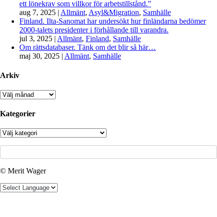
ett lönekrav som villkor för arbetstillstånd.”
aug 7, 2025
|
Allmänt
,
Asyl&Migration
,
Samhälle
Finland. Ilta-Sanomat har undersökt hur finländarna bedömer
2000-talets presidenter i förhållande till varandra.
jul 3, 2025
|
Allmänt
,
Finland
,
Samhälle
Om rättsdatabaser. Tänk om det blir så här…
maj 30, 2025
|
Allmänt
,
Samhälle
Arkiv
Arkiv
Kategorier
Kategorier
© Merit Wager