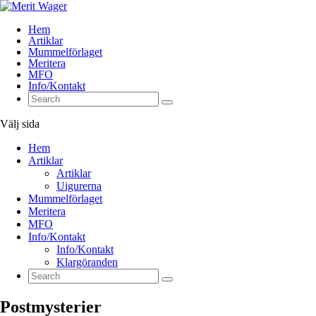
Hem
Artiklar
Mummelförlaget
Meritera
MFO
Info/Kontakt
Välj sida
Hem
Artiklar
Artiklar
Uigurerna
Mummelförlaget
Meritera
MFO
Info/Kontakt
Info/Kontakt
Klargöranden
Postmysterier