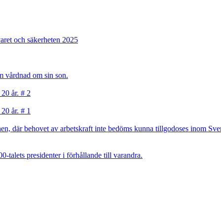
varet och säkerheten 2025
sam vårdnad om sin son.
 20 år. # 2
 20 år. # 1
, där behovet av arbetskraft inte bedöms kunna tillgodoses inom Sverig
talets presidenter i förhållande till varandra.