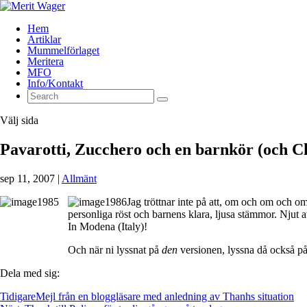
Hem
Artiklar
Mummelförlaget
Meritera
MFO
Info/Kontakt
Välj sida
Pavarotti, Zucchero och en barnkör (och 
sep 11, 2007
|
Allmänt
Jag tröttnar inte på att, om och om och om
personliga röst och barnens klara, ljusa stämmor. Njut 
In Modena (Italy)!
Och när ni lyssnat på
den
versionen, lyssna då också p
Dela med sig:
Tidigare
Mejl från en bloggläsare med anledning av Thanhs situation