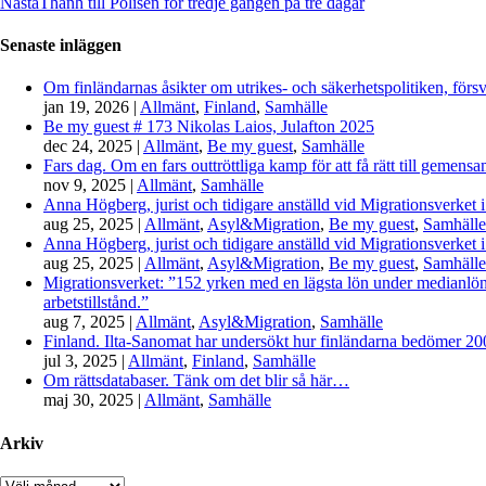
Nästa
Thanh till Polisen för tredje gången på tre dagar
Senaste inläggen
Om finländarnas åsikter om utrikes- och säkerhetspolitiken, förs
jan 19, 2026
|
Allmänt
,
Finland
,
Samhälle
Be my guest # 173 Nikolas Laios, Julafton 2025
dec 24, 2025
|
Allmänt
,
Be my guest
,
Samhälle
Fars dag. Om en fars outtröttliga kamp för att få rätt till gemen
nov 9, 2025
|
Allmänt
,
Samhälle
Anna Högberg, jurist och tidigare anställd vid Migrationsverket i
aug 25, 2025
|
Allmänt
,
Asyl&Migration
,
Be my guest
,
Samhälle
Anna Högberg, jurist och tidigare anställd vid Migrationsverket i
aug 25, 2025
|
Allmänt
,
Asyl&Migration
,
Be my guest
,
Samhälle
Migrationsverket: ”152 yrken med en lägsta lön under medianlönen
arbetstillstånd.”
aug 7, 2025
|
Allmänt
,
Asyl&Migration
,
Samhälle
Finland. Ilta-Sanomat har undersökt hur finländarna bedömer 2000-
jul 3, 2025
|
Allmänt
,
Finland
,
Samhälle
Om rättsdatabaser. Tänk om det blir så här…
maj 30, 2025
|
Allmänt
,
Samhälle
Arkiv
Arkiv