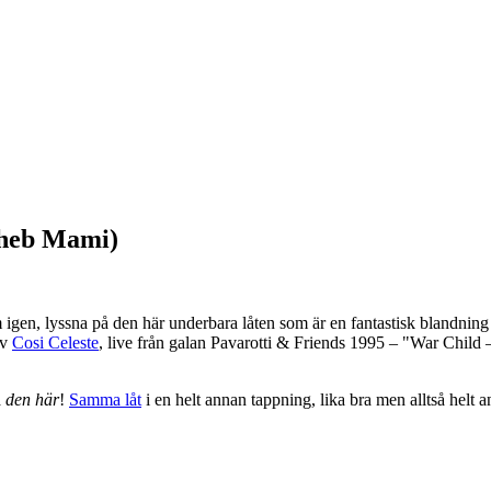
Cheb Mami)
 igen, lyssna på den här underbara låten som är en fantastisk blandning 
av
Cosi Celeste
, live från galan Pavarotti & Friends 1995 – "War Chil
å
den här
!
Samma låt
i en helt annan tappning, lika bra men alltså he