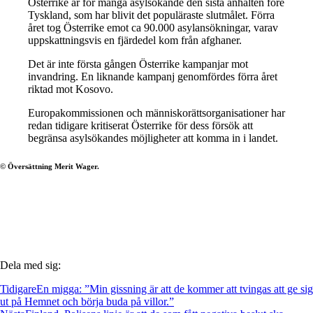
Österrike är för många asylsökande den sista anhalten före
Tyskland, som har blivit det populäraste slutmålet. Förra
året tog Österrike emot ca 90.000 asylansökningar, varav
uppskattningsvis en fjärdedel kom från afghaner.
Det är inte första gången Österrike kampanjar mot
invandring. En liknande kampanj genomfördes förra året
riktad mot Kosovo.
Europakommissionen och människorättsorganisationer har
redan tidigare kritiserat Österrike för dess försök att
begränsa asylsökandes möjligheter att komma in i landet.
© Översättning Merit Wager.
Dela med sig:
Tidigare
En migga: ”Min gissning är att de kommer att tvingas att ge sig
ut på Hemnet och börja buda på villor.”