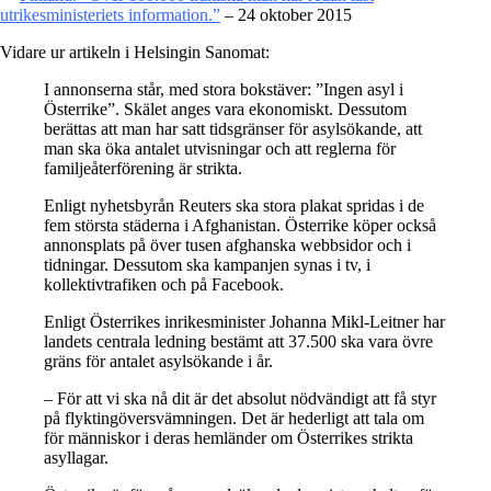
utrikesministeriets information.”
– 24 oktober 2015
Vidare ur artikeln i Helsingin Sanomat:
I annonserna står, med stora bokstäver: ”Ingen asyl i
Österrike”. Skälet anges vara ekonomiskt. Dessutom
berättas att man har satt tidsgränser för asylsökande, att
man ska öka antalet utvisningar och att reglerna för
familjeåterförening är strikta.
Enligt nyhetsbyrån Reuters ska stora plakat spridas i de
fem största städerna i Afghanistan. Österrike köper också
annonsplats på över tusen afghanska webbsidor och i
tidningar. Dessutom ska kampanjen synas i tv, i
kollektivtrafiken och på Facebook.
Enligt Österrikes inrikesminister Johanna Mikl-Leitner har
landets centrala ledning bestämt att 37.500 ska vara övre
gräns för antalet asylsökande i år.
– För att vi ska nå dit är det absolut nödvändigt att få styr
på flyktingöversvämningen. Det är hederligt att tala om
för människor i deras hemländer om Österrikes strikta
asyllagar.