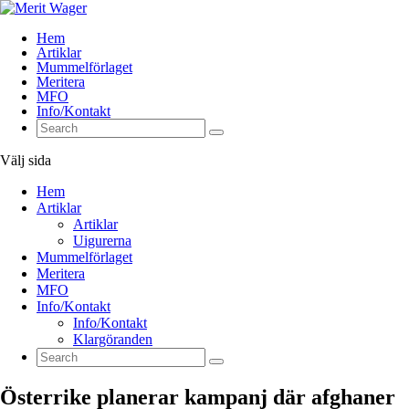
Hem
Artiklar
Mummelförlaget
Meritera
MFO
Info/Kontakt
Välj sida
Hem
Artiklar
Artiklar
Uigurerna
Mummelförlaget
Meritera
MFO
Info/Kontakt
Info/Kontakt
Klargöranden
Österrike planerar kampanj där afghaner