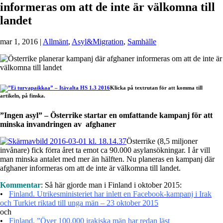
informeras om att de inte är välkomna till
landet
mar 1, 2016
|
Allmänt
,
Asyl&Migration
,
Samhälle
Klicka på textrutan för att komma till
artikeln, på finska.
”Ingen asyl” – Österrike startar en omfattande kampanj för att
minska invandringen av afghaner
Österrike (8,5 miljoner
invånare) fick förra året ta emot ca 90.000 asylansökningar. I år vill
man minska antalet med mer än hälften. Nu planeras en kampanj där
afghaner informeras om att de inte är välkomna till landet.
Kommentar
: Så här gjorde man i Finland i oktober 2015:
•
Finland. Utrikesministeriet har inlett en Facebook-kampanj i Irak
och Turkiet riktad till unga män – 23 oktober 2015
och
•
Finland. ”Över 100.000 irakiska män har redan läst