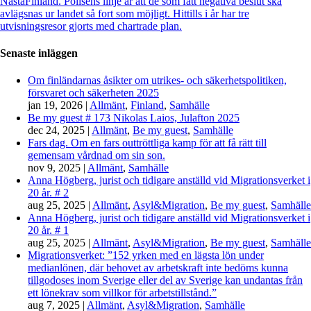
Nästa
Finland. Polisens linje är att de som fått negativa beslut ska
avlägsnas ur landet så fort som möjligt. Hittills i år har tre
utvisningsresor gjorts med chartrade plan.
Senaste inläggen
Om finländarnas åsikter om utrikes- och säkerhetspolitiken,
försvaret och säkerheten 2025
jan 19, 2026
|
Allmänt
,
Finland
,
Samhälle
Be my guest # 173 Nikolas Laios, Julafton 2025
dec 24, 2025
|
Allmänt
,
Be my guest
,
Samhälle
Fars dag. Om en fars outtröttliga kamp för att få rätt till
gemensam vårdnad om sin son.
nov 9, 2025
|
Allmänt
,
Samhälle
Anna Högberg, jurist och tidigare anställd vid Migrationsverket i
20 år. # 2
aug 25, 2025
|
Allmänt
,
Asyl&Migration
,
Be my guest
,
Samhälle
Anna Högberg, jurist och tidigare anställd vid Migrationsverket i
20 år. # 1
aug 25, 2025
|
Allmänt
,
Asyl&Migration
,
Be my guest
,
Samhälle
Migrationsverket: ”152 yrken med en lägsta lön under
medianlönen, där behovet av arbetskraft inte bedöms kunna
tillgodoses inom Sverige eller del av Sverige kan undantas från
ett lönekrav som villkor för arbetstillstånd.”
aug 7, 2025
|
Allmänt
,
Asyl&Migration
,
Samhälle