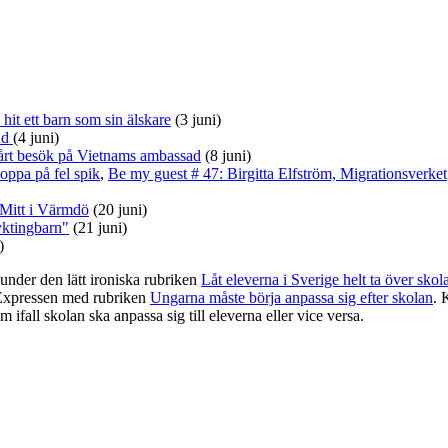
it ett barn som sin älskare
(3 juni)
nd
(4 juni)
årt besök på Vietnams ambassad
(8 juni)
oppa på fel spik
,
Be my guest # 47: Birgitta Elfström, Migrationsverket
Mitt i Värmdö
(20 juni)
ktingbarn"
(21 juni)
)
under den lätt ironiska rubriken
Låt eleverna i Sverige helt ta över skol
 Expressen med rubriken
Ungarna måste börja anpassa sig efter skolan
. 
ifall skolan ska anpassa sig till eleverna eller vice versa.