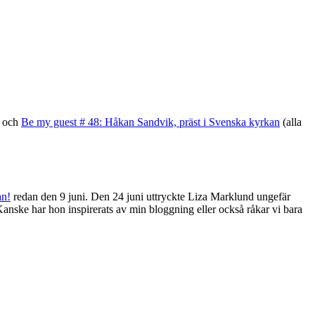
och
Be my guest # 48: Håkan Sandvik, präst i Svenska kyrkan
(alla
an!
redan den 9 juni. Den 24 juni uttryckte Liza Marklund ungefär
Kanske har hon inspirerats av min bloggning eller också råkar vi bara