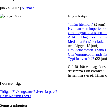
jun 24, 2007
|
Allmänt
Några lästips:
"Ingen liten lort"
(2 juni)
Kvinnan som importerade h
Om integration à la Finla
Artikel i Dagen och om v
Medierna fortsätter koka s
tre inläggen 18 juni)
Om vietnamesen Thanh i 
Om "ensamkommande fly
Typiskt svenskt!?
(22 juni
Och läs här vad jag skrev 
detsamma i sin krönika i
ha samma syn på frågan om 
Dela med sig:
Tidigare
Flyktingstatus? Svenskt pass?
Nästa
Kolumn i SvD
Senaste inläggen