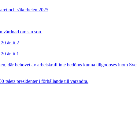
varet och säkerheten 2025
sam vårdnad om sin son.
 20 år. # 2
 20 år. # 1
, där behovet av arbetskraft inte bedöms kunna tillgodoses inom Sverig
talets presidenter i förhållande till varandra.