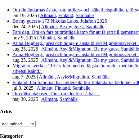
Om finländarnas åsikter om utrikes- och säkerhetspolitiken, förs
jan 19, 2026
|
Allmänt
,
Finland
,
Samhälle
Be my guest # 173 Nikolas Laios, Julafton 2025
dec 24, 2025
|
Allmänt
,
Be my guest
,
Samhälle
Fars dag. Om en fars outtröttliga kamp för att få rätt till gemen
nov 9, 2025
|
Allmänt
,
Samhälle
Anna Högberg, jurist och tidigare anställd vid Migrationsverket i
aug 25, 2025
|
Allmänt
,
Asyl&Migration
,
Be my guest
,
Samhälle
Anna Högberg, jurist och tidigare anställd vid Migrationsverket i
aug 25, 2025
|
Allmänt
,
Asyl&Migration
,
Be my guest
,
Samhälle
Migrationsverket: ”152 yrken med en lägsta lön under medianlönen
arbetstillstånd.”
aug 7, 2025
|
Allmänt
,
Asyl&Migration
,
Samhälle
Finland. Ilta-Sanomat har undersökt hur finländarna bedömer 2000-
jul 3, 2025
|
Allmänt
,
Finland
,
Samhälle
Om rättsdatabaser. Tänk om det blir så här…
maj 30, 2025
|
Allmänt
,
Samhälle
Arkiv
Arkiv
Kategorier