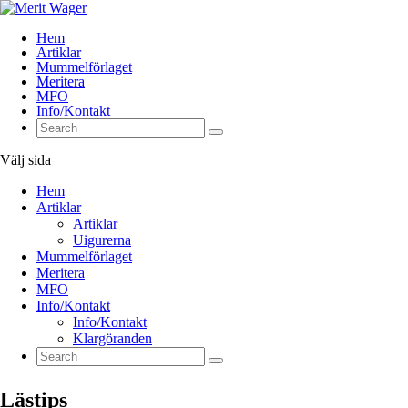
Hem
Artiklar
Mummelförlaget
Meritera
MFO
Info/Kontakt
Välj sida
Hem
Artiklar
Artiklar
Uigurerna
Mummelförlaget
Meritera
MFO
Info/Kontakt
Info/Kontakt
Klargöranden
Lästips