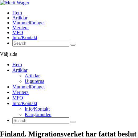
Hem
Artiklar
Mummelförlaget
Meritera
MFO
Info/Kontakt
Välj sida
Hem
Artiklar
Artiklar
Uigurerna
Mummelförlaget
Meritera
MFO
Info/Kontakt
Info/Kontakt
Klargöranden
Finland. Migrationsverket har fattat beslut