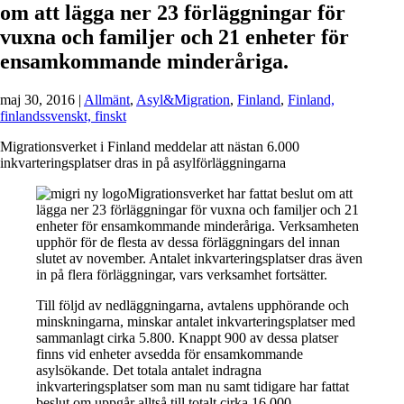
om att lägga ner 23 förläggningar för
vuxna och familjer och 21 enheter för
ensamkommande minderåriga.
maj 30, 2016
|
Allmänt
,
Asyl&Migration
,
Finland
,
Finland,
finlandssvenskt, finskt
Migrationsverket i Finland meddelar att nästan 6.000
inkvarteringsplatser dras in på asylförläggningarna
Migrationsverket har fattat beslut om att
lägga ner 23 förläggningar för vuxna och familjer och 21
enheter för ensamkommande minderåriga. Verksamheten
upphör för de flesta av dessa förläggningars del innan
slutet av november. Antalet inkvarteringsplatser dras även
in på flera förläggningar, vars verksamhet fortsätter.
Till följd av nedläggningarna, avtalens upphörande och
minskningarna, minskar antalet inkvarteringsplatser med
sammanlagt cirka 5.800. Knappt 900 av dessa platser
finns vid enheter avsedda för ensamkommande
asylsökande. Det totala antalet indragna
inkvarteringsplatser som man nu samt tidigare har fattat
beslut om uppgår alltså till totalt cirka 16.000.