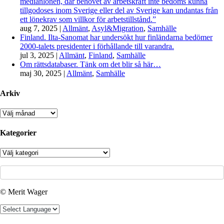
medianlönen, där behovet av arbetskraft inte bedöms kunna
tillgodoses inom Sverige eller del av Sverige kan undantas från
ett lönekrav som villkor för arbetstillstånd.”
aug 7, 2025
|
Allmänt
,
Asyl&Migration
,
Samhälle
Finland. Ilta-Sanomat har undersökt hur finländarna bedömer
2000-talets presidenter i förhållande till varandra.
jul 3, 2025
|
Allmänt
,
Finland
,
Samhälle
Om rättsdatabaser. Tänk om det blir så här…
maj 30, 2025
|
Allmänt
,
Samhälle
Arkiv
Arkiv
Kategorier
Kategorier
© Merit Wager