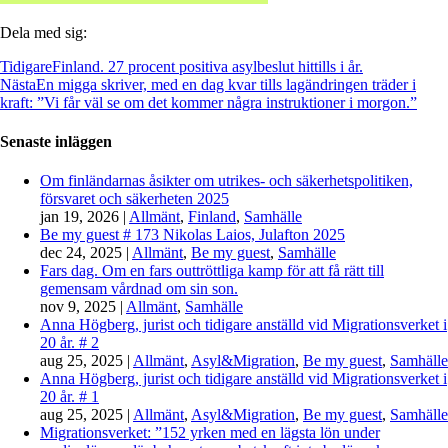
Dela med sig:
Tidigare
Finland. 27 procent positiva asylbeslut hittills i år.
Nästa
En migga skriver, med en dag kvar tills lagändringen träder i
kraft: ”Vi får väl se om det kommer några instruktioner i morgon.”
Senaste inläggen
Om finländarnas åsikter om utrikes- och säkerhetspolitiken,
försvaret och säkerheten 2025
jan 19, 2026
|
Allmänt
,
Finland
,
Samhälle
Be my guest # 173 Nikolas Laios, Julafton 2025
dec 24, 2025
|
Allmänt
,
Be my guest
,
Samhälle
Fars dag. Om en fars outtröttliga kamp för att få rätt till
gemensam vårdnad om sin son.
nov 9, 2025
|
Allmänt
,
Samhälle
Anna Högberg, jurist och tidigare anställd vid Migrationsverket i
20 år. # 2
aug 25, 2025
|
Allmänt
,
Asyl&Migration
,
Be my guest
,
Samhälle
Anna Högberg, jurist och tidigare anställd vid Migrationsverket i
20 år. # 1
aug 25, 2025
|
Allmänt
,
Asyl&Migration
,
Be my guest
,
Samhälle
Migrationsverket: ”152 yrken med en lägsta lön under