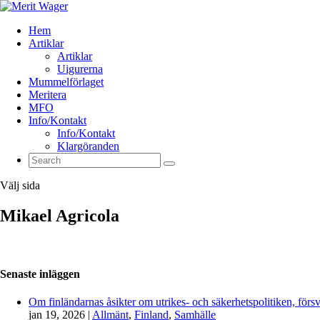
Hem
Artiklar
Artiklar
Uigurerna
Mummelförlaget
Meritera
MFO
Info/Kontakt
Info/Kontakt
Klargöranden
Välj sida
Mikael Agricola
Senaste inläggen
Om finländarnas åsikter om utrikes- och säkerhetspolitiken, förs
jan 19, 2026
|
Allmänt
,
Finland
,
Samhälle