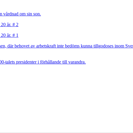
sam vårdnad om sin son.
 20 år. # 2
 20 år. # 1
, där behovet av arbetskraft inte bedöms kunna tillgodoses inom Sverig
talets presidenter i förhållande till varandra.