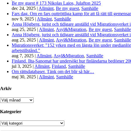
Be my guest # 173 Nikolas Laios, Julafton 2025
dec 24, 2025
|
Allmänt
,
Be my guest
,
Samhälle
Fars dag. Om en fars outtröttliga kamp för att få rätt till gemen
nov 9, 2025
|
Allmänt
,
Samhälle
Anna Högberg, jurist och tidigare anställd vid Migrationsverket i
aug 25, 2025
|
Allmänt
,
Asyl&Migration
,
Be my guest
,
Samhälle
Anna Högberg, jurist och tidigare anställd vid Migrationsverket i
aug 25, 2025
|
Allmänt
,
Asyl&Migration
,
Be my guest
,
Samhälle
Migrationsverket: ”152 yrken med en lägsta lön under medianlönen
arbetstillstånd.”
aug 7, 2025
|
Allmänt
,
Asyl&Migration
,
Samhälle
Finland. Ilta-Sanomat har undersökt hur finländarna bedömer 2000-
jul 3, 2025
|
Allmänt
,
Finland
,
Samhälle
Om rättsdatabaser. Tänk om det blir så här…
maj 30, 2025
|
Allmänt
,
Samhälle
Arkiv
Arkiv
Kategorier
Kategorier