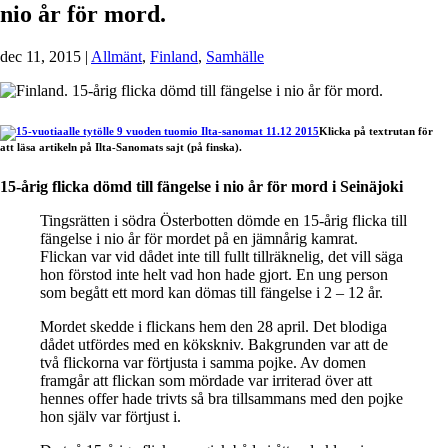
nio år för mord.
dec 11, 2015
|
Allmänt
,
Finland
,
Samhälle
Klicka på textrutan för
att läsa artikeln på Ilta-Sanomats sajt (på finska).
15-årig flicka dömd till fängelse i nio år för mord i Seinäjoki
Tingsrätten i södra Österbotten dömde en 15-årig flicka till
fängelse i nio år för mordet på en jämnårig kamrat.
Flickan var vid dådet inte till fullt tillräknelig, det vill säga
hon förstod inte helt vad hon hade gjort. En ung person
som begått ett mord kan dömas till fängelse i 2 – 12 år.
Mordet skedde i flickans hem den 28 april. Det blodiga
dådet utfördes med en kökskniv. Bakgrunden var att de
två flickorna var förtjusta i samma pojke. Av domen
framgår att flickan som mördade var irriterad över att
hennes offer hade trivts så bra tillsammans med den pojke
hon själv var förtjust i.