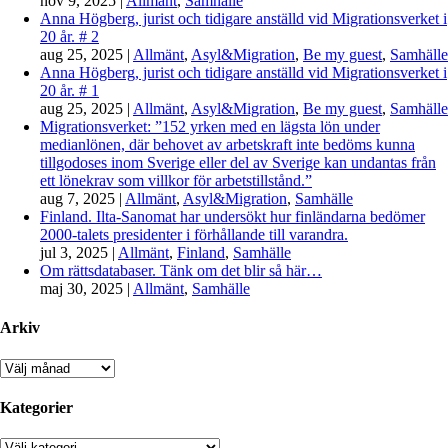
nov 9, 2025
|
Allmänt
,
Samhälle
Anna Högberg, jurist och tidigare anställd vid Migrationsverket i
20 år. # 2
aug 25, 2025
|
Allmänt
,
Asyl&Migration
,
Be my guest
,
Samhälle
Anna Högberg, jurist och tidigare anställd vid Migrationsverket i
20 år. # 1
aug 25, 2025
|
Allmänt
,
Asyl&Migration
,
Be my guest
,
Samhälle
Migrationsverket: ”152 yrken med en lägsta lön under
medianlönen, där behovet av arbetskraft inte bedöms kunna
tillgodoses inom Sverige eller del av Sverige kan undantas från
ett lönekrav som villkor för arbetstillstånd.”
aug 7, 2025
|
Allmänt
,
Asyl&Migration
,
Samhälle
Finland. Ilta-Sanomat har undersökt hur finländarna bedömer
2000-talets presidenter i förhållande till varandra.
jul 3, 2025
|
Allmänt
,
Finland
,
Samhälle
Om rättsdatabaser. Tänk om det blir så här…
maj 30, 2025
|
Allmänt
,
Samhälle
Arkiv
Arkiv
Kategorier
Kategorier