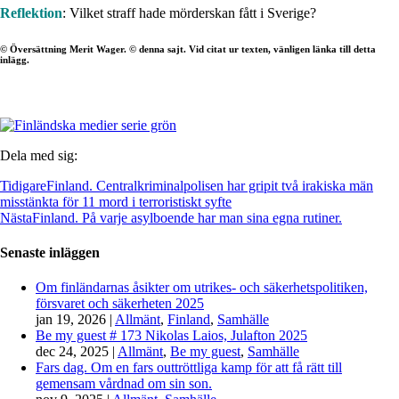
Reflektion
: Vilket straff hade mörderskan fått i Sverige?
© Översättning Merit Wager. © denna sajt. Vid citat ur texten, vänligen länka till detta
inlägg.
Dela med sig:
Tidigare
Finland. Centralkriminalpolisen har gripit två irakiska män
misstänkta för 11 mord i terroristiskt syfte
Nästa
Finland. På varje asylboende har man sina egna rutiner.
Senaste inläggen
Om finländarnas åsikter om utrikes- och säkerhetspolitiken,
försvaret och säkerheten 2025
jan 19, 2026
|
Allmänt
,
Finland
,
Samhälle
Be my guest # 173 Nikolas Laios, Julafton 2025
dec 24, 2025
|
Allmänt
,
Be my guest
,
Samhälle
Fars dag. Om en fars outtröttliga kamp för att få rätt till
gemensam vårdnad om sin son.