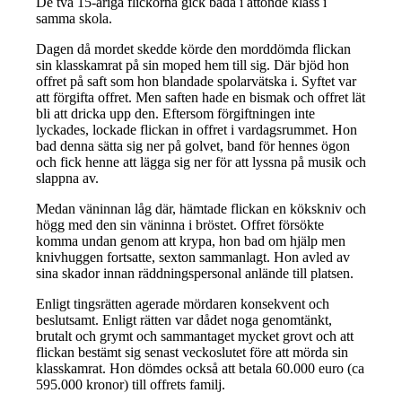
De två 15-åriga flickorna gick båda i åttonde klass i
samma skola.
Dagen då mordet skedde körde den morddömda flickan
sin klasskamrat på sin moped hem till sig. Där bjöd hon
offret på saft som hon blandade spolarvätska i. Syftet var
att förgifta offret. Men saften hade en bismak och offret lät
bli att dricka upp den. Eftersom förgiftningen inte
lyckades, lockade flickan in offret i vardagsrummet. Hon
bad denna sätta sig ner på golvet, band för hennes ögon
och fick henne att lägga sig ner för att lyssna på musik och
slappna av.
Medan väninnan låg där, hämtade flickan en kökskniv och
högg med den sin väninna i bröstet. Offret försökte
komma undan genom att krypa, hon bad om hjälp men
knivhuggen fortsatte, sexton sammanlagt. Hon avled av
sina skador innan räddningspersonal anlände till platsen.
Enligt tingsrätten agerade mördaren konsekvent och
beslutsamt. Enligt rätten var dådet noga genomtänkt,
brutalt och grymt och sammantaget mycket grovt och att
flickan bestämt sig senast veckoslutet före att mörda sin
klasskamrat. Hon dömdes också att betala 60.000 euro (ca
595.000 kronor) till offrets familj.