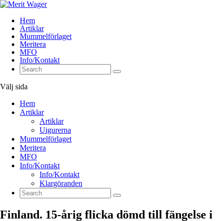
Hem
Artiklar
Mummelförlaget
Meritera
MFO
Info/Kontakt
Välj sida
Hem
Artiklar
Artiklar
Uigurerna
Mummelförlaget
Meritera
MFO
Info/Kontakt
Info/Kontakt
Klargöranden
Finland. 15-årig flicka dömd till fängelse i